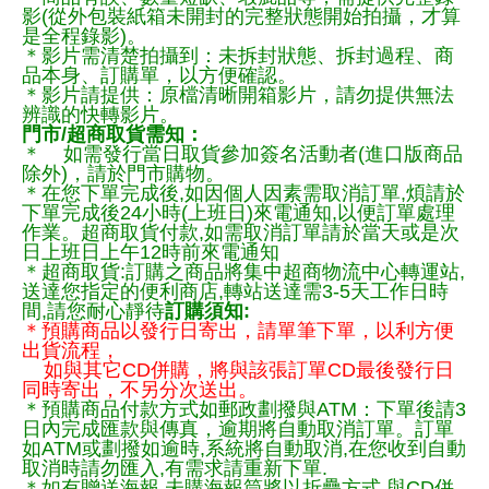
影(從外包裝紙箱未開封的完整狀態開始拍攝，才算
是全程錄影)。
＊影片需清楚拍攝到：未拆封狀態、拆封過程、商
品本身、訂購單，以方便確認。
＊影片請提供：原檔清晰開箱影片，請勿提供無法
辨識的快轉影片。
門市/超商取貨需知：
＊ 如需發行當日取貨參加簽名活動者(進口版商品
除外)，請於門市購物。
＊在您下單完成後,如因個人因素需取消訂單,煩請於
下單完成後24小時(上班日)來電通知,以便訂單處理
作業。超商取貨付款,如需取消訂單請於當天或是次
日上班日上午12時前來電通知
＊超商取貨:訂購之商品將集中超商物流中心轉運站,
送達您指定的便利商店,轉站送達需3-5天工作日時
間,請您耐心靜待
訂購須知:
＊預購商品以發行日寄出，請單筆下單，以利方便
出貨流程，
如與其它CD併購，將與該張訂單CD最後發行日
同時寄出，不另分次送出。
＊預購商品付款方式如郵政劃撥與ATM：下單後請3
日內完成匯款與傳真，逾期將自動取消訂單。訂單
如ATM或劃撥如逾時,系統將自動取消,在您收到自動
取消時請勿匯入,有需求請重新下單.
＊如有贈送海報,未購海報筒將以折疊方式,與CD併