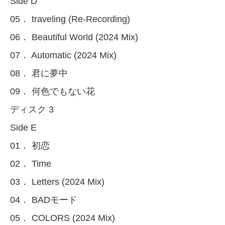
Side D
05． traveling (Re-Recording)
06． Beautiful World (2024 Mix)
07． Automatic (2024 Mix)
08． 君に夢中
09． 何色でもない花
ディスク 3
Side E
01． 初恋
02． Time
03． Letters (2024 Mix)
04． BADモード
05． COLORS (2024 Mix)