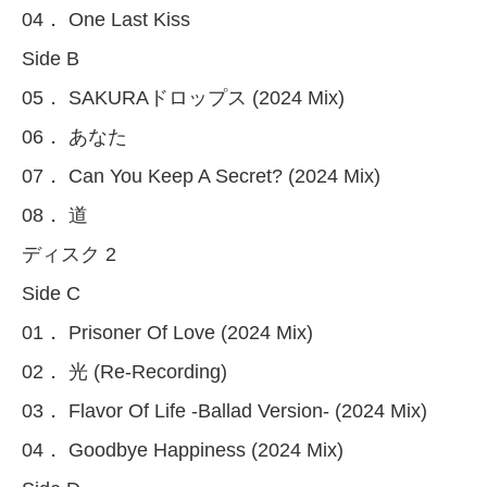
04． One Last Kiss
Side B
05． SAKURAドロップス (2024 Mix)
06． あなた
07． Can You Keep A Secret? (2024 Mix)
08． 道
ディスク 2
Side C
01． Prisoner Of Love (2024 Mix)
02． 光 (Re-Recording)
03． Flavor Of Life -Ballad Version- (2024 Mix)
04． Goodbye Happiness (2024 Mix)