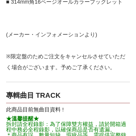
■ 314mm角16ページオールカラーブックレット
(メーカー・インフォメーションより)
※限定盤のためご注文をキャンセルさせていただ
く場合がございます。予めご了承ください。
專輯曲目 TRACK
此商品目前無曲目資料 !
★溫馨提醒★
拆封請全程錄影：為了保障雙方權益，請於開箱過
程中務必全程錄影，以確保商品是否有遺漏。
＊商品有誤、數量短缺、瑕疵品等，需提供完整錄