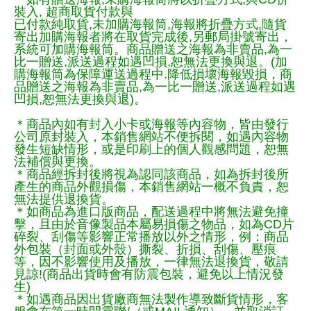
裝入, 超商取貨付款與
已付款純取貨,未加購海報筒,海報將折疊方式,隨貨
寄出加購海報者將在取貨完成後,另郵局掛號寄出，
系統可加購海報筒。商品贈送之海報為非賣品,為一
比一贈送,派送過程如遇凹損,恕無法更換與退。(加
購海報筒為保障運送過程中.降低損壞海報毀損，商
品贈送之海報為非賣品,為一比一贈送,派送過程如遇
凹損,恕無法更換與退)。
＊商品內如有封入小卡或海報等內容物，皆由發行
公司原封裝入，本銷售網站不便拆閱，如遇內容物
發生短缺情形，或是印刷上的個人觀感問題，恕無
法補償與更換。
＊商品經拆封後將視為認同該商品，如為拆封後所
產生的商品外觀損傷，本銷售網站一概不負責，恕
無法提供退換貨。
＊如商品為進口版商品，配送過程中將無法避免撞
擊，且由於音像製品本屬易損傷之物品，如為CD片
碎裂、刮傷等影響正常播放以外之情形，例：商品
外包裝（封面或外殼）撕裂、折損、刮傷、壓痕
等，因不影響使用及播放，一律無法退換貨，敬請
見諒!(商品出貨時會有防震包裝，避免以上情況發
生)
＊如遇商品因出貨廠商無法製作導致斷貨情形，客