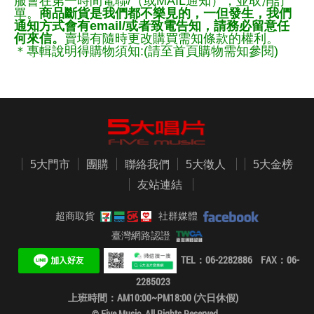
服會在第一時間電聯/（或MAIL通知），並取消訂
單。
商品斷貨是我們都不樂見的，一但發生，我們
通知方式會有email/或者致電告知，請務必留意任
何來信。
賣場有隨時更改購買需知條款的權利。
＊專輯說明得購物須知:(請至首頁購物需知參閱)
5大門市
團購
聯絡我們
5大徵人
5大金榜
友站連結
超商取貨
社群媒體
臺灣網路認證
TEL：06-2282886 FAX：06-
2285023
上班時間：AM10:00~PM18:00 (六日休假)
© Five Music. All Rights Reserved.