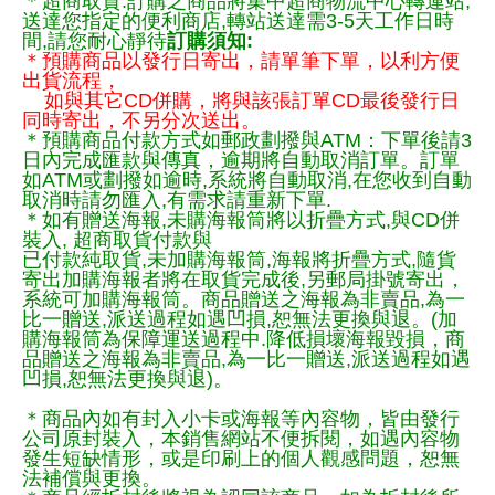
＊超商取貨:訂購之商品將集中超商物流中心轉運站,
送達您指定的便利商店,轉站送達需3-5天工作日時
間,請您耐心靜待
訂購須知:
＊預購商品以發行日寄出，請單筆下單，以利方便
出貨流程，
如與其它CD併購，將與該張訂單CD最後發行日
同時寄出，不另分次送出。
＊預購商品付款方式如郵政劃撥與ATM：下單後請3
日內完成匯款與傳真，逾期將自動取消訂單。訂單
如ATM或劃撥如逾時,系統將自動取消,在您收到自動
取消時請勿匯入,有需求請重新下單.
＊如有贈送海報,未購海報筒將以折疊方式,與CD併
裝入, 超商取貨付款與
已付款純取貨,未加購海報筒,海報將折疊方式,隨貨
寄出加購海報者將在取貨完成後,另郵局掛號寄出，
系統可加購海報筒。商品贈送之海報為非賣品,為一
比一贈送,派送過程如遇凹損,恕無法更換與退。(加
購海報筒為保障運送過程中.降低損壞海報毀損，商
品贈送之海報為非賣品,為一比一贈送,派送過程如遇
凹損,恕無法更換與退)。
＊商品內如有封入小卡或海報等內容物，皆由發行
公司原封裝入，本銷售網站不便拆閱，如遇內容物
發生短缺情形，或是印刷上的個人觀感問題，恕無
法補償與更換。