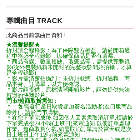
專輯曲目 TRACK
此商品目前無曲目資料 !
★溫馨提醒★
拆封請全程錄影：為了保障雙方權益，請於開箱過
程中務必全程錄影，以確保商品是否有遺漏。
＊商品有誤、數量短缺、瑕疵品等，需提供完整錄
影(從外包裝紙箱未開封的完整狀態開始拍攝，才算
是全程錄影)。
＊影片需清楚拍攝到：未拆封狀態、拆封過程、商
品本身、訂購單，以方便確認。
＊影片請提供：原檔清晰開箱影片，請勿提供無法
辨識的快轉影片。
門市/超商取貨需知：
＊ 如需發行當日取貨參加簽名活動者(進口版商品
除外)，請於門市購物。
＊在您下單完成後,如因個人因素需取消訂單,煩請於
下單完成後24小時(上班日)來電通知,以便訂單處理
作業。超商取貨付款,如需取消訂單請於當天或是次
日上班日上午12時前來電通知