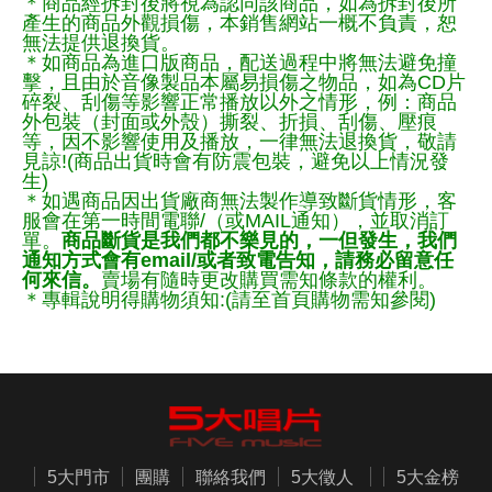
＊商品經拆封後將視為認同該商品，如為拆封後所
產生的商品外觀損傷，本銷售網站一概不負責，恕
無法提供退換貨。
＊如商品為進口版商品，配送過程中將無法避免撞
擊，且由於音像製品本屬易損傷之物品，如為CD片
碎裂、刮傷等影響正常播放以外之情形，例：商品
外包裝（封面或外殼）撕裂、折損、刮傷、壓痕
等，因不影響使用及播放，一律無法退換貨，敬請
見諒!(商品出貨時會有防震包裝，避免以上情況發
生)
＊如遇商品因出貨廠商無法製作導致斷貨情形，客
服會在第一時間電聯/（或MAIL通知），並取消訂
單。
商品斷貨是我們都不樂見的，一但發生，我們
通知方式會有email/或者致電告知，請務必留意任
何來信。
賣場有隨時更改購買需知條款的權利。
＊專輯說明得購物須知:(請至首頁購物需知參閱)
5大門市
團購
聯絡我們
5大徵人
5大金榜