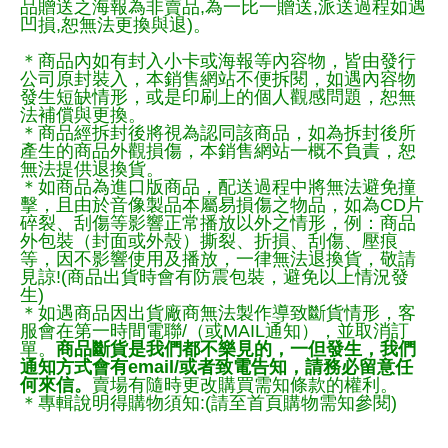
品贈送之海報為非賣品,為一比一贈送,派送過程如遇
凹損,恕無法更換與退)。
＊商品內如有封入小卡或海報等內容物，皆由發行
公司原封裝入，本銷售網站不便拆閱，如遇內容物
發生短缺情形，或是印刷上的個人觀感問題，恕無
法補償與更換。
＊商品經拆封後將視為認同該商品，如為拆封後所
產生的商品外觀損傷，本銷售網站一概不負責，恕
無法提供退換貨。
＊如商品為進口版商品，配送過程中將無法避免撞
擊，且由於音像製品本屬易損傷之物品，如為CD片
碎裂、刮傷等影響正常播放以外之情形，例：商品
外包裝（封面或外殼）撕裂、折損、刮傷、壓痕
等，因不影響使用及播放，一律無法退換貨，敬請
見諒!(商品出貨時會有防震包裝，避免以上情況發
生)
＊如遇商品因出貨廠商無法製作導致斷貨情形，客
服會在第一時間電聯/（或MAIL通知），並取消訂
單。
商品斷貨是我們都不樂見的，一但發生，我們
通知方式會有email/或者致電告知，請務必留意任
何來信。
賣場有隨時更改購買需知條款的權利。
＊專輯說明得購物須知:(請至首頁購物需知參閱)