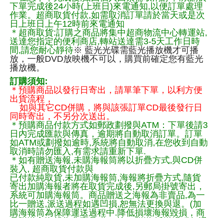
下單完成後24小時(上班日)來電通知,以便訂單處理
作業。超商取貨付款,如需取消訂單請於當天或是次
日上班日上午12時前來電通知
＊超商取貨:訂購之商品將集中超商物流中心轉運站,
送達您指定的便利商店,轉站送達需3-5天工作日時
間,請您耐心靜待
※ 藍光光碟需藍光播放機才可播
放，一般DVD放映機不可以，購買前確定您有藍光
播放機。
訂購須知:
＊預購商品以發行日寄出，請單筆下單，以利方便
出貨流程，
如與其它CD併購，將與該張訂單CD最後發行日
同時寄出，不另分次送出。
＊預購商品付款方式如郵政劃撥與ATM：下單後請3
日內完成匯款與傳真，逾期將自動取消訂單。訂單
如ATM或劃撥如逾時,系統將自動取消,在您收到自動
取消時請勿匯入,有需求請重新下單.
＊如有贈送海報,未購海報筒將以折疊方式,與CD併
裝入, 超商取貨付款與
已付款純取貨,未加購海報筒,海報將折疊方式,隨貨
寄出加購海報者將在取貨完成後,另郵局掛號寄出，
系統可加購海報筒。商品贈送之海報為非賣品,為一
比一贈送,派送過程如遇凹損,恕無法更換與退。(加
購海報筒為保障運送過程中.降低損壞海報毀損，商