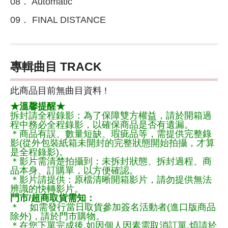
08． Automatic
09． FINAL DISTANCE
專輯曲目 TRACK
此商品目前無曲目資料 !
★溫馨提醒★
拆封請全程錄影：為了保障雙方權益，請於開箱過
程中務必全程錄影，以確保商品是否有遺漏。
＊商品有誤、數量短缺、瑕疵品等，需提供完整錄
影(從外包裝紙箱未開封的完整狀態開始拍攝，才算
是全程錄影)。
＊影片需清楚拍攝到：未拆封狀態、拆封過程、商
品本身、訂購單，以方便確認。
＊影片請提供：原檔清晰開箱影片，請勿提供無法
辨識的快轉影片。
門市/超商取貨需知：
＊ 如需發行當日取貨參加簽名活動者(進口版商品
除外)，請於門市購物。
＊在您下單完成後,如因個人因素需取消訂單,煩請於