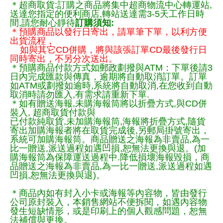
＊超商取貨:訂購之商品將集中超商物流中心轉運站,
送達您指定的便利商店,轉站送達需3-5天工作日時
間,請您耐心靜待
訂購須知:
＊預購商品以發行日寄出，請單筆下單，以利方便
出貨流程，
如與其它CD併購，將與該張訂單CD最後發行日
同時寄出，不另分次送出。
＊預購商品付款方式如郵政劃撥與ATM：下單後請3
日內完成匯款與傳真，逾期將自動取消訂單。訂單
如ATM或劃撥如逾時,系統將自動取消,在您收到自動
取消時請勿匯入,有需求請重新下單.
＊如有贈送海報,未購海報筒將以折疊方式,與CD併
裝入, 超商取貨付款與
已付款純取貨,未加購海報筒,海報將折疊方式,隨貨
寄出加購海報者將在取貨完成後,另郵局掛號寄出，
系統可加購海報筒。商品贈送之海報為非賣品,為一
比一贈送,派送過程如遇凹損,恕無法更換與退。(加
購海報筒為保障運送過程中.降低損壞海報毀損，商
品贈送之海報為非賣品,為一比一贈送,派送過程如遇
凹損,恕無法更換與退)。
＊商品內如有封入小卡或海報等內容物，皆由發行
公司原封裝入，本銷售網站不便拆閱，如遇內容物
發生短缺情形，或是印刷上的個人觀感問題，恕無
法補償與更換。