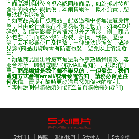
＊商品經拆封後將視為認同該商品，如為拆封後所
產生的商品外觀損傷，本銷售網站一概不負責，恕
無法提供退換貨。
＊如商品為進口版商品，配送過程中將無法避免撞
擊，且由於音像製品本屬易損傷之物品，如為CD片
碎裂、刮傷等影響正常播放以外之情形，例：商品
外包裝（封面或外殼）撕裂、折損、刮傷、壓痕
等，因不影響使用及播放，一律無法退換貨，敬請
見諒!(商品出貨時會有防震包裝，避免以上情況發
生)
＊如遇商品因出貨廠商無法製作導致斷貨情形，客
服會在第一時間電聯/（或MAIL通知），並取消訂
單。
商品斷貨是我們都不樂見的，一但發生，我們
通知方式會有email/或者致電告知，請務必留意任
何來信。
賣場有隨時更改購買需知條款的權利。
＊專輯說明得購物須知:(請至首頁購物需知參閱)
5大門市
團購
聯絡我們
5大徵人
5大金榜