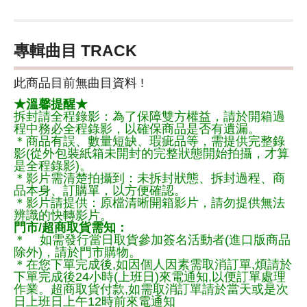
專輯曲目 TRACK
此商品目前無曲目資料 !
★溫馨提醒★
拆封請全程錄影：為了保障雙方權益，請於開箱過
程中務必全程錄影，以確保商品是否有遺漏。
＊商品有誤、數量短缺、瑕疵品等，需提供完整錄
影(從外包裝紙箱未開封的完整狀態開始拍攝，才算
是全程錄影)。
＊影片需清楚拍攝到：未拆封狀態、拆封過程、商
品本身、訂購單，以方便確認。
＊影片請提供：原檔清晰開箱影片，請勿提供無法
辨識的快轉影片。
門市/超商取貨需知：
＊ 如需發行當日取貨參加簽名活動者(進口版商品
除外)，請於門市購物。
＊在您下單完成後,如因個人因素需取消訂單,煩請於
下單完成後24小時(上班日)來電通知,以便訂單處理
作業。超商取貨付款,如需取消訂單請於當天或是次
日上班日上午12時前來電通知