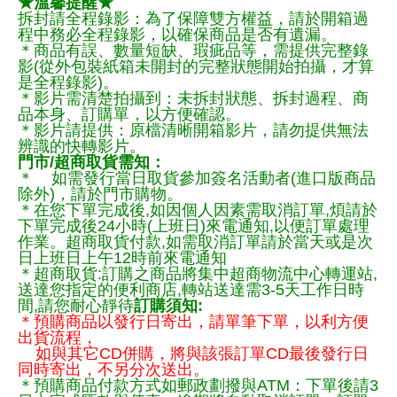
★溫馨提醒★
拆封請全程錄影：為了保障雙方權益，請於開箱過
程中務必全程錄影，以確保商品是否有遺漏。
＊商品有誤、數量短缺、瑕疵品等，需提供完整錄
影(從外包裝紙箱未開封的完整狀態開始拍攝，才算
是全程錄影)。
＊影片需清楚拍攝到：未拆封狀態、拆封過程、商
品本身、訂購單，以方便確認。
＊影片請提供：原檔清晰開箱影片，請勿提供無法
辨識的快轉影片。
門市/超商取貨需知：
＊ 如需發行當日取貨參加簽名活動者(進口版商品
除外)，請於門市購物。
＊在您下單完成後,如因個人因素需取消訂單,煩請於
下單完成後24小時(上班日)來電通知,以便訂單處理
作業。超商取貨付款,如需取消訂單請於當天或是次
日上班日上午12時前來電通知
＊超商取貨:訂購之商品將集中超商物流中心轉運站,
送達您指定的便利商店,轉站送達需3-5天工作日時
間,請您耐心靜待
訂購須知:
＊預購商品以發行日寄出，請單筆下單，以利方便
出貨流程，
如與其它CD併購，將與該張訂單CD最後發行日
同時寄出，不另分次送出。
＊預購商品付款方式如郵政劃撥與ATM：下單後請3