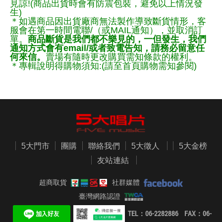
見諒!(商品出貨時會有防震包裝，避免以上情況發
生)
＊如遇商品因出貨廠商無法製作導致斷貨情形，客
服會在第一時間電聯/（或MAIL通知），並取消訂
單。
商品斷貨是我們都不樂見的，一但發生，我們
通知方式會有email/或者致電告知，請務必留意任
何來信。
賣場有隨時更改購買需知條款的權利。
＊專輯說明得購物須知:(請至首頁購物需知參閱)
5大門市
團購
聯絡我們
5大徵人
5大金榜
友站連結
超商取貨
社群媒體
臺灣網路認證
TEL：06-2282886 FAX：06-