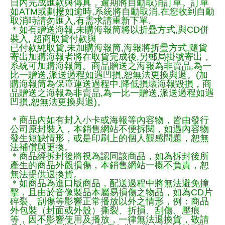
日內完成匯款與傳真，逾期將自動取消訂單。訂單
如ATM或劃撥如逾時,系統將自動取消,在您收到自動
取消時請勿匯入,有需求請重新下單.
＊如有贈送海報,未購海報筒將以折疊方式,與CD併
裝入, 超商取貨付款與
已付款純取貨,未加購海報筒,海報將折疊方式,隨貨
寄出加購海報者將在取貨完成後,另郵局掛號寄出，
系統可加購海報筒。商品贈送之海報為非賣品,為一
比一贈送,派送過程如遇凹損,恕無法更換與退。(加
購海報筒為保障運送過程中.降低損壞海報毀損，商
品贈送之海報為非賣品,為一比一贈送,派送過程如遇
凹損,恕無法更換與退)。
＊商品內如有封入小卡或海報等內容物，皆由發行
公司原封裝入，本銷售網站不便拆閱，如遇內容物
發生短缺情形，或是印刷上的個人觀感問題，恕無
法補償與更換。
＊商品經拆封後將視為認同該商品，如為拆封後所
產生的商品外觀損傷，本銷售網站一概不負責，恕
無法提供退換貨。
＊如商品為進口版商品，配送過程中將無法避免撞
擊，且由於音像製品本屬易損傷之物品，如為CD片
碎裂、刮傷等影響正常播放以外之情形，例：商品
外包裝（封面或外殼）撕裂、折損、刮傷、壓痕
等，因不影響使用及播放，一律無法退換貨，敬請