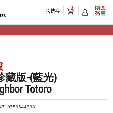
0
知
搜尋
TES
駿
珍藏版-(藍光)
ghbor Totoro
4710756544838