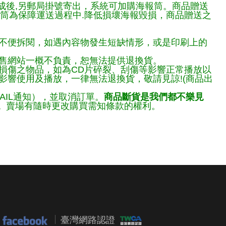
完成後,另郵局掛號寄出，系統可加購海報筒。商品贈送
報筒為保障運送過程中.降低損壞海報毀損，商品贈送之
不便拆閱，如遇內容物發生短缺情形，或是印刷上的
售網站一概不負責，恕無法提供退換貨。
損傷之物品，如為CD片碎裂、刮傷等影響正常播放以
響使用及播放，一律無法退換貨，敬請見諒!(商品出
AIL通知），並取消訂單。
商品斷貨是我們都不樂見
。
賣場有隨時更改購買需知條款的權利。
臺灣網路認證