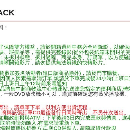
ACK
 !
了保障雙方權益，請於開箱過程中務必全程錄影，以確保
缺、瑕疵品等，需提供完整錄影(從外包裝紙箱未開封的完
：未拆封狀態、拆封過程、商品本身、訂購單，以方便確
清晰開箱影片，請勿提供無法辨識的快轉影片。
貨參加簽名活動者(進口版商品除外)，請於門市購物。
因個人因素需取消訂單,煩請於下單完成後24小時(上班日
日上班日上午12時前來電通知
品將集中超商物流中心轉運站,送達您指定的便利商店,轉站
，一般DVD放映機不可以，購買前確定您有藍光播放機。
寄出，請單筆下單，以利方便出貨流程，
將與該張訂單CD最後發行日同時寄出，不另分次送出。
如郵政劃撥與ATM：下單後請3日內完成匯款與傳真，逾
取消時請勿匯入,有需求請重新下單.
海報筒將以折疊方式,與CD併裝入, 超商取貨付款與