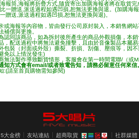
購海報筒,海報將折疊方式,隨貨寄出加購海報者將在取貨
一比一贈送,派送過程如遇凹損,恕無法更換與退。(加購海
一贈送,派送過程如遇凹損,恕無法更換與退)。
卡或海報等內容物，皆由發行公司原封裝入，本銷售網站
法補償與更換。
為認同該商品，如為拆封後所產生的商品外觀損傷，本銷
品，配送過程中將無法避免撞擊，且由於音像製品本屬易
外包裝（封面或外殼）撕裂、折損、刮傷、壓痕等，因不影
避免以上情況發生)
商無法製作導致斷貨情形，客服會在第一時間電聯/（或M
知方式會有email/或者致電告知，請務必留意任何來信
:(請至首頁購物需知參閱)
5大金榜
友站連結
超商取貨
社群媒體