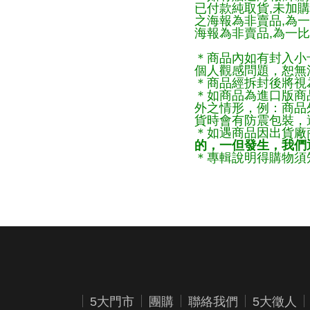
已付款純取貨,未加
之海報為非賣品,為
海報為非賣品,為一比
＊商品內如有封入小
個人觀感問題，恕無
＊商品經拆封後將視
＊如商品為進口版商
外之情形，例：商品
貨時會有防震包裝，
＊如遇商品因出貨廠
的，一但發生，我們通
＊專輯說明得購物須知
5大門市
團購
聯絡我們
5大徵人