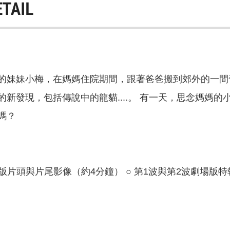
ETAIL
的妹妹小梅，在媽媽住院期間，跟著爸爸搬到郊外的一間
的新發現，包括傳說中的龍貓....。 有一天，思念媽媽
嗎？
幕版片頭與片尾影像（約4分鐘） ○ 第1波與第2波劇場版特報