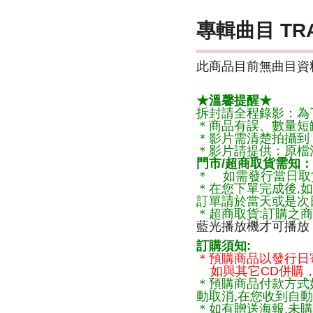
專輯曲目 TR
此商品目前無曲目資料
★溫馨提醒★
拆封請全程錄影：為
＊商品有誤、數量短
＊影片需清楚拍攝到
＊影片請提供：原檔
門市/超商取貨需知：
＊ 如需發行當日取
＊在您下單完成後,如
訂單請於當天或是次
＊超商取貨:訂購之商
藍光播放機才可播放
訂購須知:
＊預購商品以發行日
如與其它CD併購，
＊預購商品付款方式
動取消,在您收到自動
＊如有贈送海報,未購