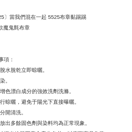
25〕當我們混在一起 5525布章黏踢踢
0款魔鬼氈布章
事項：
請脫水脫乾立即晾曬。
移染。
含增色漂白成分的強效洗劑洗滌。
進行晾曬，避免于陽光下直接曝曬。
必分開清洗。
釋放出多餘固色劑與染料均為正常現象。