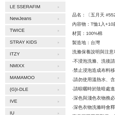
LE SSERAFIM
品名：〔五月天 #55
NewJeans
內容物：T恤1入+1
TWICE
材質：100%棉
STRAY KIDS
製造地：台灣
洗滌保養說明與注意
ITZY
‧不浸泡洗滌、洗後
NMIXX
‧禁止浸泡造成布料
MAMAMOO
‧請勿使用溫熱水、
‧請晾曬時於陰暗處
(G)I-DLE
‧深色與淺色衣物務
IVE
‧深色衣物洗滌時會
IU