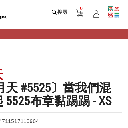
0
知
搜尋
TES
天
月天 #5525〕當我們混
5525布章黏踢踢 - XS
4711517113904