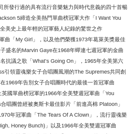
ords唱片公司所發行過的具有流行音樂魅力與時代意義的四十首暢
ckson 5締造全美熱門單曲榜冠軍大作「I Want You
緒互動寫下全美史上最年輕的冠軍藝人紀錄的驚世之作
年全美冠軍曲「My Girl」，以及他們榮獲1973年葛萊美獎最佳
王子盛名的Marvin Gaye在1968年蟬連七週冠軍的金曲
美第二名抗議之歌「What’s Going On」，1965年全美第六
ana Ross引領靈魂樂女子合唱團風潮的The Supremes共同創
na Ross在1969年告別女子合唱團時代的最後一首冠軍曲
1983年唱上英國單曲榜冠軍的1966年全美雙週冠軍曲「You
iracles合唱團曾經被奧斯卡最佳影片「前進高棉 Platoon」
70年冠軍曲「The Tears Of A Clown」，流行靈魂樂
r High, Honey Bunch)」以及1966年全美雙週冠軍曲