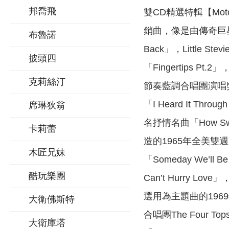
邦喬飛
雙CD精選特輯【Moto
銷曲，像是由傳奇巨星Mi
布魯諾
Back」，Littl
披頭四
「Fingertips P
克莉絲汀
節奏藍調合唱團演唱獎的冠
「I Heard It T
席琳狄翁
名抒情名曲「How Swee
卡莉蕾
造的1965年全美雙週冠
木匠兄妹
「Someday We’l
酷玩樂團
Can’t Hurry L
選用為主題曲的1969年全
大衛佛斯特
合唱團The Four To
大衛庫塔