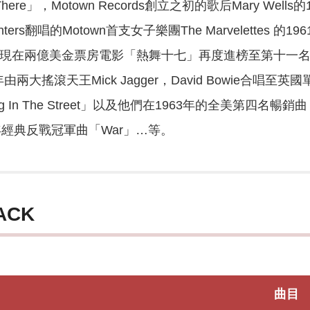
l Be There」，Motown Records創立之初的歌后Mary 
rpenters翻唱的Motown首支女子樂團The Marvelettes 的
現在兩億美金票房電影「熱舞十七」再度進榜至第十一名的六人樂團T
兩大搖滾天王Mick Jagger，David Bowie合唱至英國單曲
 In The Street」以及他們在1963年的全美第四名暢銷曲「(L
1970年經典反戰冠軍曲「War」…等。
ACK
曲目