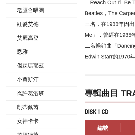
「Reach Out I’l
老鷹合唱團
Beatles，The Ca
三名，在1988年因出
紅髮艾德
Me」，曾經在1985年由
艾麗高登
二名暢銷曲「Dancing
恩雅
Edwin Starr的
傑森瑪耶茲
小賈斯汀
專輯曲目 TR
喬許葛洛班
凱蒂佩芮
DISK 1 CD
女神卡卡
編號