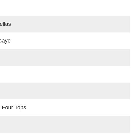
llas
Gaye
 Four Tops