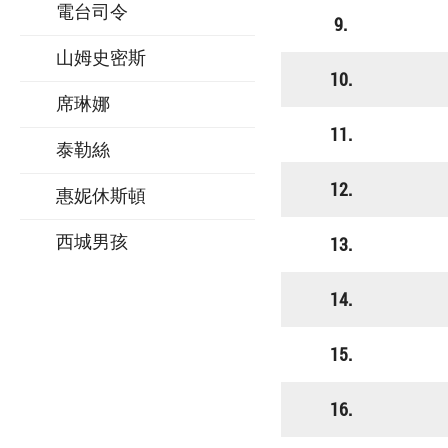
電台司令
9.
山姆史密斯
10.
席琳娜
11.
泰勒絲
12.
惠妮休斯頓
西城男孩
13.
14.
15.
16.