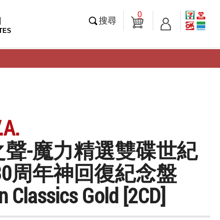
0
知
搜尋
TES
A.
之聲-魔力精選雙碟世紀
30周年神回復紀念盤
 Classics Gold [2CD]