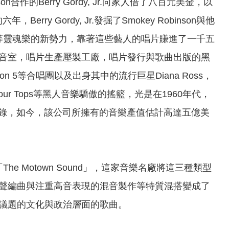
合作的Berry Gordy, Jr.向家人借了八百元美金，以
rry Gordy, Jr.發掘了Smokey Robinson與他
elettes合唱團等靈魂樂的新勢力，靠著這些藝人的唱片賺進了一千五
音室，唱片生產壓製工廠，唱片發行與歌曲出版的黑
kson 5等合唱團以及出身其中的流行巨星Diana Ross，
tations，Four Tops等黑人音樂驕傲的搖籃，光是在1960年代，
的驚人紀錄，如今，該公司所擁有的音樂產值估計高達五億美
he Motown Sound」，這家音樂名廠將這三種類型
聲編曲與注重高音表現的混音製作等特質混搭變成了
議題的文化與政治層面的歌曲。