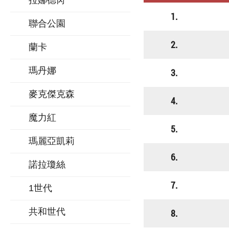
拉娜德芮
1.
聯合公園
2.
蘭卡
瑪丹娜
3.
麥克傑克森
4.
魔力紅
5.
瑪麗亞凱莉
6.
諾拉瓊絲
7.
1世代
共和世代
8.