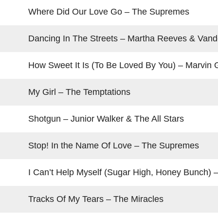
Where Did Our Love Go – The Supremes
Dancing In The Streets – Martha Reeves & Vande
How Sweet It Is (To Be Loved By You) – Marvin 
My Girl – The Temptations
Shotgun – Junior Walker & The All Stars
Stop! In the Name Of Love – The Supremes
I Can’t Help Myself (Sugar High, Honey Bunch) –
Tracks Of My Tears – The Miracles