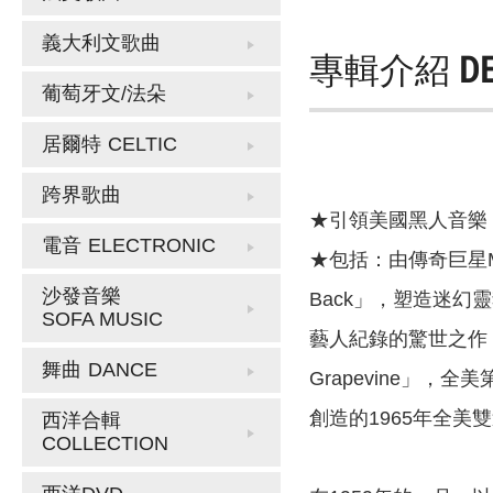
義大利文歌曲
專輯介紹
D
葡萄牙文/法朵
居爾特
CELTIC
跨界歌曲
★引領美國黑人音樂
電音
ELECTRONIC
★包括：由傳奇巨星Mic
沙發音樂
Back」，塑造迷幻靈魂樂
SOFA MUSIC
藝人紀錄的驚世之作「Fin
舞曲
DANCE
Grapevine」，全
創造的1965年全美雙週冠軍
西洋合輯
COLLECTION