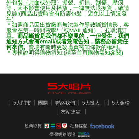
外包裝（封面或外殼）撕裂、折損、刮傷、壓痕
等，因不影響使用及播放，一律無法退換貨，敬請
見諒!(商品出貨時會有防震包裝，避免以上情況發
生)
＊如遇商品因出貨廠商無法製作導致斷貨情形，客
服會在第一時間電聯/（或MAIL通知），並取消訂
單。
商品斷貨是我們都不樂見的，一但發生，我們
通知方式會有email/或者致電告知，請務必留意任
何來信。
賣場有隨時更改購買需知條款的權利。
＊專輯說明得購物須知:(請至首頁購物需知參閱)
5大門市
團購
聯絡我們
5大徵人
5大金榜
友站連結
超商取貨
社群媒體
臺灣網路認證