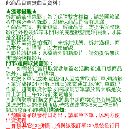
此商品目前無曲目資料 !
★溫馨提醒★
拆封請全程錄影：為了保障雙方權益，請於開箱過
程中務必全程錄影，以確保商品是否有遺漏。
＊商品有誤、數量短缺、瑕疵品等，需提供完整錄
影(從外包裝紙箱未開封的完整狀態開始拍攝，才算
是全程錄影)。
＊影片需清楚拍攝到：未拆封狀態、拆封過程、商
品本身、訂購單，以方便確認。
＊影片請提供：原檔清晰開箱影片，請勿提供無法
辨識的快轉影片。
門市/超商取貨需知：
＊ 如需發行當日取貨參加簽名活動者(進口版商品
除外)，請於門市購物。
＊在您下單完成後,如因個人因素需取消訂單,煩請於
下單完成後24小時(上班日)來電通知,以便訂單處理
作業。超商取貨付款,如需取消訂單請於當天或是次
日上班日上午12時前來電通知
＊超商取貨:訂購之商品將集中超商物流中心轉運站,
送達您指定的便利商店,轉站送達需3-5天工作日時
間,請您耐心靜待
訂購須知:
＊預購商品以發行日寄出，請單筆下單，以利方便
出貨流程，
如與其它CD併購，將與該張訂單CD最後發行日