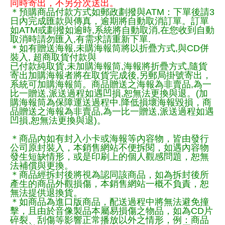
同時寄出，不另分次送出。
＊預購商品付款方式如郵政劃撥與ATM：下單後請3
日內完成匯款與傳真，逾期將自動取消訂單。訂單
如ATM或劃撥如逾時,系統將自動取消,在您收到自動
取消時請勿匯入,有需求請重新下單.
＊如有贈送海報,未購海報筒將以折疊方式,與CD併
裝入, 超商取貨付款與
已付款純取貨,未加購海報筒,海報將折疊方式,隨貨
寄出加購海報者將在取貨完成後,另郵局掛號寄出，
系統可加購海報筒。商品贈送之海報為非賣品,為一
比一贈送,派送過程如遇凹損,恕無法更換與退。(加
購海報筒為保障運送過程中.降低損壞海報毀損，商
品贈送之海報為非賣品,為一比一贈送,派送過程如遇
凹損,恕無法更換與退)。
＊商品內如有封入小卡或海報等內容物，皆由發行
公司原封裝入，本銷售網站不便拆閱，如遇內容物
發生短缺情形，或是印刷上的個人觀感問題，恕無
法補償與更換。
＊商品經拆封後將視為認同該商品，如為拆封後所
產生的商品外觀損傷，本銷售網站一概不負責，恕
無法提供退換貨。
＊如商品為進口版商品，配送過程中將無法避免撞
擊，且由於音像製品本屬易損傷之物品，如為CD片
碎裂、刮傷等影響正常播放以外之情形，例：商品