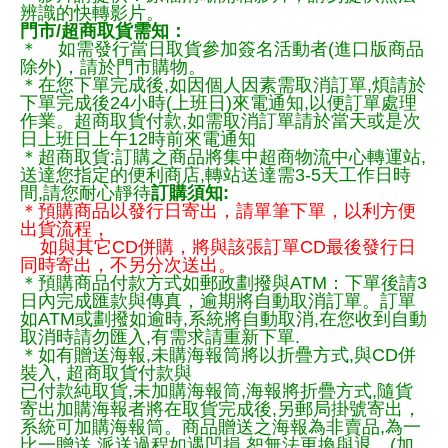
辨識的快轉影片。
門市/超商取貨需知：
＊ 如需發行當日取貨參加簽名活動者(進口版商品
除外)，請於門市購物。
＊在您下單完成後,如因個人因素需取消訂單,煩請於
下單完成後24小時(上班日)來電通知,以便訂單處理
作業。超商取貨付款,如需取消訂單請於當天或是次
日上班日上午12時前來電通知
＊超商取貨:訂購之商品將集中超商物流中心轉運站,
送達您指定的便利商店,轉站送達需3-5天工作日時
間,請您耐心靜待
訂購須知:
＊預購商品以發行日寄出，請單筆下單，以利方便
出貨流程，
如與其它CD併購，將與該張訂單CD最後發行日
同時寄出，不另分次送出。
＊預購商品付款方式如郵政劃撥與ATM：下單後請3
日內完成匯款與傳真，逾期將自動取消訂單。訂單
如ATM或劃撥如逾時,系統將自動取消,在您收到自動
取消時請勿匯入,有需求請重新下單.
＊如有贈送海報,未購海報筒將以折疊方式,與CD併
裝入, 超商取貨付款與
已付款純取貨,未加購海報筒,海報將折疊方式,隨貨
寄出加購海報者將在取貨完成後,另郵局掛號寄出，
系統可加購海報筒。商品贈送之海報為非賣品,為一
比一贈送,派送過程如遇凹損,恕無法更換與退。(加