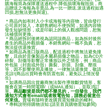
購海報筒為保障運送過程中.降低損壞海報毀損，商
品贈送之海報為非賣品,為一比一贈送,派送過程如遇
凹損,恕無法更換與退)。
＊商品內如有封入小卡或海報等內容物，皆由發行
公司原封裝入，本銷售網站不便拆閱，如遇內容物
發生短缺情形，或是印刷上的個人觀感問題，恕無
法補償與更換。
＊商品經拆封後將視為認同該商品，如為拆封後所
產生的商品外觀損傷，本銷售網站一概不負責，恕
無法提供退換貨。
＊如商品為進口版商品，配送過程中將無法避免撞
擊，且由於音像製品本屬易損傷之物品，如為CD片
碎裂、刮傷等影響正常播放以外之情形，例：商品
外包裝（封面或外殼）撕裂、折損、刮傷、壓痕
等，因不影響使用及播放，一律無法退換貨，敬請
見諒!(商品出貨時會有防震包裝，避免以上情況發
生)
＊如遇商品因出貨廠商無法製作導致斷貨情形，客
服會在第一時間電聯/（或MAIL通知），並取消訂
單。
商品斷貨是我們都不樂見的，一但發生，我們
通知方式會有email/或者致電告知，請務必留意任
何來信。
賣場有隨時更改購買需知條款的權利。
＊專輯說明得購物須知:(請至首頁購物需知參閱)