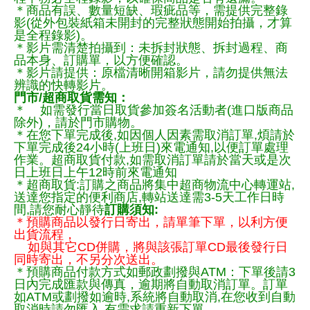
＊商品有誤、數量短缺、瑕疵品等，需提供完整錄
影(從外包裝紙箱未開封的完整狀態開始拍攝，才算
是全程錄影)。
＊影片需清楚拍攝到：未拆封狀態、拆封過程、商
品本身、訂購單，以方便確認。
＊影片請提供：原檔清晰開箱影片，請勿提供無法
辨識的快轉影片。
門市/超商取貨需知：
＊ 如需發行當日取貨參加簽名活動者(進口版商品
除外)，請於門市購物。
＊在您下單完成後,如因個人因素需取消訂單,煩請於
下單完成後24小時(上班日)來電通知,以便訂單處理
作業。超商取貨付款,如需取消訂單請於當天或是次
日上班日上午12時前來電通知
＊超商取貨:訂購之商品將集中超商物流中心轉運站,
送達您指定的便利商店,轉站送達需3-5天工作日時
間,請您耐心靜待
訂購須知:
＊預購商品以發行日寄出，請單筆下單，以利方便
出貨流程，
如與其它CD併購，將與該張訂單CD最後發行日
同時寄出，不另分次送出。
＊預購商品付款方式如郵政劃撥與ATM：下單後請3
日內完成匯款與傳真，逾期將自動取消訂單。訂單
如ATM或劃撥如逾時,系統將自動取消,在您收到自動
取消時請勿匯入,有需求請重新下單.