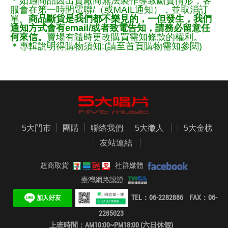
＊如遇商品因出貨廠商無法製作導致斷貨情形，客
服會在第一時間電聯/（或MAIL通知），並取消訂
單。
商品斷貨是我們都不樂見的，一但發生，我們
通知方式會有email/或者致電告知，請務必留意任
何來信。
賣場有隨時更改購買需知條款的權利。
＊專輯說明得購物須知:(請至首頁購物需知參閱)
5大門市
團購
聯絡我們
5大徵人
5大金榜
友站連結
超商取貨
社群媒體
臺灣網路認證
TEL：06-2282886 FAX：06-
2285023
上班時間：AM10:00~PM18:00 (六日休假)