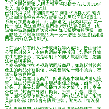
＊如有贈送海報,未購海報筒將以折疊方式,與CD併
裝入, 超商取貨付款與
已付款純取貨,未加購海報筒,海報將折疊方式,隨貨
寄出加購海報者將在取貨完成後,另郵局掛號寄出，
系統可加購海報筒。商品贈送之海報為非賣品,為一
比一贈送,派送過程如遇凹損,恕無法更換與退。(加
購海報筒為保障運送過程中.降低損壞海報毀損，商
品贈送之海報為非賣品,為一比一贈送,派送過程如遇
凹損,恕無法更換與退)。
＊商品內如有封入小卡或海報等內容物，皆由發行
公司原封裝入，本銷售網站不便拆閱，如遇內容物
發生短缺情形，或是印刷上的個人觀感問題，恕無
法補償與更換。
＊商品經拆封後將視為認同該商品，如為拆封後所
產生的商品外觀損傷，本銷售網站一概不負責，恕
無法提供退換貨。
＊如商品為進口版商品，配送過程中將無法避免撞
擊，且由於音像製品本屬易損傷之物品，如為CD片
碎裂、刮傷等影響正常播放以外之情形，例：商品
外包裝（封面或外殼）撕裂、折損、刮傷、壓痕
等，因不影響使用及播放，一律無法退換貨，敬請
見諒!(商品出貨時會有防震包裝，避免以上情況發
生)