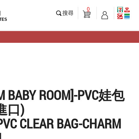
0
知
搜尋
TES
M BABY ROOM]-PVC娃包
進口)
PVC CLEAR BAG-CHARM
H