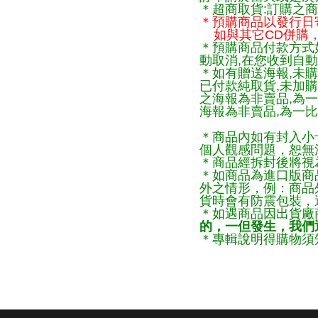
＊超商取貨:訂購之商
＊預購商品以發行日
如與其它CD併購，
＊預購商品付款方式
動取消,在您收到自動
＊如有贈送海報,未購
已付款純取貨,未加
之海報為非賣品,為
海報為非賣品,為一比
＊商品內如有封入小
個人觀感問題，恕無
＊商品經拆封後將視
＊如商品為進口版商
外之情形，例：商品
貨時會有防震包裝，
＊如遇商品因出貨廠
的，一但發生，我們通
＊專輯說明得購物須知