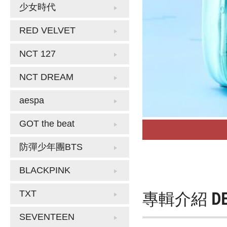
少女時代
RED VELVET
NCT 127
NCT DREAM
aespa
GOT the beat
防彈少年團BTS
BLACKPINK
專輯介紹
D
TXT
SEVENTEEN