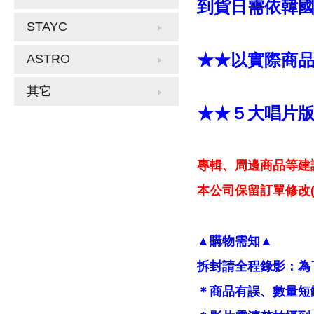
到貨日需依韓
STAYC
★★以實際商
ASTRO
其它
★★５大唱片
專輯、周邊商品等建
本公司保留訂單修改(
▲購物需知▲
拆封請全程錄影：為
＊商品有誤、數量短