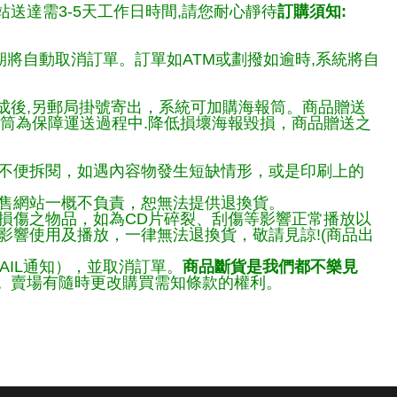
送達需3-5天工作日時間,請您耐心靜待
訂購須知:
期將自動取消訂單。訂單如ATM或劃撥如逾時,系統將自
完成後,另郵局掛號寄出，系統可加購海報筒。商品贈送
報筒為保障運送過程中.降低損壞海報毀損，商品贈送之
不便拆閱，如遇內容物發生短缺情形，或是印刷上的
售網站一概不負責，恕無法提供退換貨。
損傷之物品，如為CD片碎裂、刮傷等影響正常播放以
響使用及播放，一律無法退換貨，敬請見諒!(商品出
AIL通知），並取消訂單。
商品斷貨是我們都不樂見
。
賣場有隨時更改購買需知條款的權利。