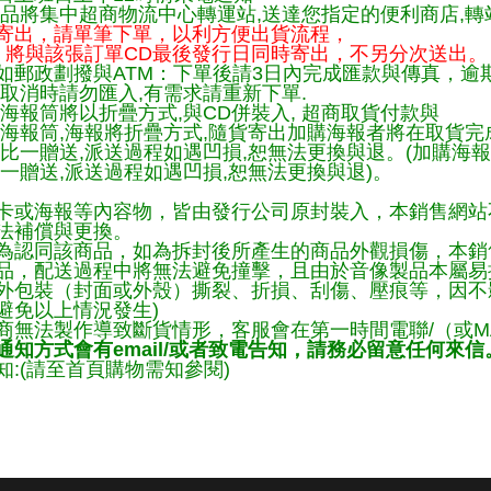
品將集中超商物流中心轉運站,送達您指定的便利商店,轉站
寄出，請單筆下單，以利方便出貨流程，
將與該張訂單CD最後發行日同時寄出，不另分次送出。
如郵政劃撥與ATM：下單後請3日內完成匯款與傳真，逾
取消時請勿匯入,有需求請重新下單.
海報筒將以折疊方式,與CD併裝入, 超商取貨付款與
購海報筒,海報將折疊方式,隨貨寄出加購海報者將在取貨
一比一贈送,派送過程如遇凹損,恕無法更換與退。(加購海
一贈送,派送過程如遇凹損,恕無法更換與退)。
卡或海報等內容物，皆由發行公司原封裝入，本銷售網站
法補償與更換。
為認同該商品，如為拆封後所產生的商品外觀損傷，本銷
品，配送過程中將無法避免撞擊，且由於音像製品本屬易
外包裝（封面或外殼）撕裂、折損、刮傷、壓痕等，因不影
避免以上情況發生)
商無法製作導致斷貨情形，客服會在第一時間電聯/（或M
知方式會有email/或者致電告知，請務必留意任何來信
:(請至首頁購物需知參閱)