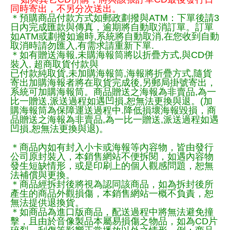
同時寄出，不另分次送出。
＊預購商品付款方式如郵政劃撥與ATM：下單後請3
日內完成匯款與傳真，逾期將自動取消訂單。訂單
如ATM或劃撥如逾時,系統將自動取消,在您收到自動
取消時請勿匯入,有需求請重新下單.
＊如有贈送海報,未購海報筒將以折疊方式,與CD併
裝入, 超商取貨付款與
已付款純取貨,未加購海報筒,海報將折疊方式,隨貨
寄出加購海報者將在取貨完成後,另郵局掛號寄出，
系統可加購海報筒。商品贈送之海報為非賣品,為一
比一贈送,派送過程如遇凹損,恕無法更換與退。(加
購海報筒為保障運送過程中.降低損壞海報毀損，商
品贈送之海報為非賣品,為一比一贈送,派送過程如遇
凹損,恕無法更換與退)。
＊商品內如有封入小卡或海報等內容物，皆由發行
公司原封裝入，本銷售網站不便拆閱，如遇內容物
發生短缺情形，或是印刷上的個人觀感問題，恕無
法補償與更換。
＊商品經拆封後將視為認同該商品，如為拆封後所
產生的商品外觀損傷，本銷售網站一概不負責，恕
無法提供退換貨。
＊如商品為進口版商品，配送過程中將無法避免撞
擊，且由於音像製品本屬易損傷之物品，如為CD片