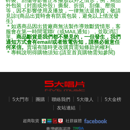
碎裂、刮傷等影響正常播放以外之情形，例：商品
外包裝（封面或外殼）撕裂、折損、刮傷、壓痕
等，因不影響使用及播放，一律無法退換貨，敬請
見諒!(商品出貨時會有防震包裝，避免以上情況發
生)
＊如遇商品因出貨廠商無法製作導致斷貨情形，客
服會在第一時間電聯/（或MAIL通知），並取消訂
單。
商品斷貨是我們都不樂見的，一但發生，我們
通知方式會有email/或者致電告知，請務必留意任
何來信。
賣場有隨時更改購買需知條款的權利。
＊專輯說明得購物須知:(請至首頁購物需知參閱)
5大門市
團購
聯絡我們
5大徵人
5大金榜
友站連結
超商取貨
社群媒體
臺灣網路認證