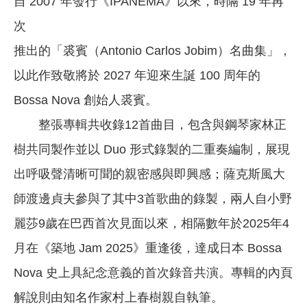
自 2007 年發行《IPANEMA》以來，時隔 19 年再
次
推出的「裘賓（Antonio Carlos Jobim）名曲集」，
以此作致敬將於 2027 年迎來生誕 100 周年的
Bossa Nova 創始人裘賓。
整張專輯共收錄12首曲目，包含與鋼琴家林正
樹共同製作並以 Duo 形式錄製的二重奏編制，展現
出呼吸聲清晰可聞的親密感與即興感；薩克斯風大
師渡邊貞夫參與了其中3首歌曲的錄製，兩人自小野
麗莎9歲在巴西首次見面以來，相隔數年於2025年4
月在《築地 Jam 2025》重逢後，達成日本 Bossa
Nova 史上具紀念意義的首次錄音共演。專輯的內頁
解說則由知名作家村上春樹親自執筆。