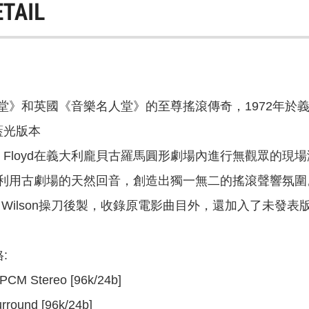
ETAIL
堂》和英國《音樂名人堂》的至尊搖滾傳奇，1972年於義
y藍光版本
Pink Floyd在義大利龐貝古羅馬圓形劇場內進行無觀
利用古劇場的天然回音，創造出獨一無二的搖滾聲響氛圍
en Wilson操刀後製，收錄原電影曲目外，還加入了未
:
PCM Stereo [96k/24b]
rround [96k/24b]