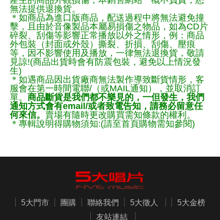
無法提供退換貨。
＊如商品為進口版商品，配送過程中將無法避免撞
擊，且由於音像製品本屬易損傷之物品，如為CD片
碎裂、刮傷等影響正常播放以外之情形，例：商品
外包裝（封面或外殼）撕裂、折損、刮傷、壓痕
等，因不影響使用及播放，一律無法退換貨，敬請
見諒!(商品出貨時會有防震包裝，避免以上情況發
生)
＊如遇商品因出貨廠商無法製作導致斷貨情形，客
服會在第一時間電聯/（或MAIL通知），並取消訂
單。
商品斷貨是我們都不樂見的，一但發生，我們
通知方式會有email/或者致電告知，請務必留意任
何來信。
賣場有隨時更改購買需知條款的權利。
＊專輯說明得購物須知:(請至首頁購物需知參閱)
5大門市
團購
聯絡我們
5大徵人
5大金榜
友站連結