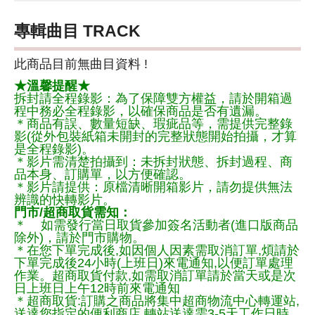
專輯曲目 TRACK
此商品目前無曲目資料 !
★溫馨提醒★
拆封請全程錄影：為了保障雙方權益，請於開箱過
程中務必全程錄影，以確保商品是否有遺漏。
＊商品有誤、數量短缺、瑕疵品等，需提供完整錄
影(從外包裝紙箱未開封的完整狀態開始拍攝，才算
是全程錄影)。
＊影片需清楚拍攝到：未拆封狀態、拆封過程、商
品本身、訂購單，以方便確認。
＊影片請提供：原檔清晰開箱影片，請勿提供無法
辨識的快轉影片。
門市/超商取貨需知：
＊ 如需發行當日取貨參加簽名活動者(進口版商品
除外)，請於門市購物。
＊在您下單完成後,如因個人因素需取消訂單,煩請於
下單完成後24小時(上班日)來電通知,以便訂單處理
作業。超商取貨付款,如需取消訂單請於當天或是次
日上班日上午12時前來電通知
＊超商取貨:訂購之商品將集中超商物流中心轉運站,
送達您指定的便利商店,轉站送達需3-5天工作日時