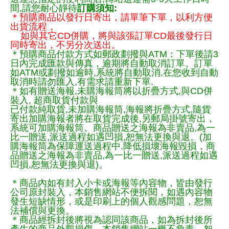
間,請您耐心靜待
訂購須知:
＊預購商品以發行日寄出，請單筆下單，以利方便
出貨流程，
如與其它CD併購，將與該張訂單CD最後發行日
同時寄出，不另分次送出。
＊預購商品付款方式如郵政劃撥與ATM：下單後請3
日內完成匯款與傳真，逾期將自動取消訂單。訂單
如ATM或劃撥如逾時,系統將自動取消,在您收到自動
取消時請勿匯入,有需求請重新下單.
＊如有贈送海報,未購海報筒將以折疊方式,與CD併
裝入, 超商取貨付款與
已付款純取貨,未加購海報筒,海報將折疊方式,隨貨
寄出加購海報者將在取貨完成後,另郵局掛號寄出，
系統可加購海報筒。商品贈送之海報為非賣品,為一
比一贈送,派送過程如遇凹損,恕無法更換與退。(加
購海報筒為保障運送過程中.降低損壞海報毀損，商
品贈送之海報為非賣品,為一比一贈送,派送過程如遇
凹損,恕無法更換與退)。
＊商品內如有封入小卡或海報等內容物，皆由發行
公司原封裝入，本銷售網站不便拆閱，如遇內容物
發生短缺情形，或是印刷上的個人觀感問題，恕無
法補償與更換。
＊商品經拆封後將視為認同該商品，如為拆封後所
產生的商品外觀損傷，本銷售網站一概不負責，恕