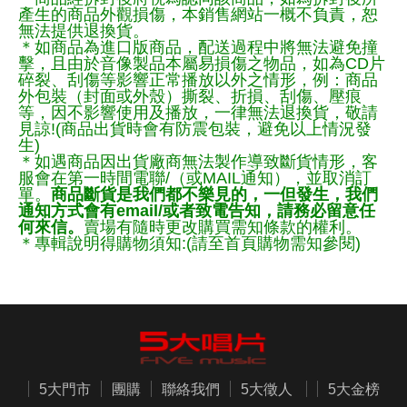
產生的商品外觀損傷，本銷售網站一概不負責，恕
無法提供退換貨。
＊如商品為進口版商品，配送過程中將無法避免撞
擊，且由於音像製品本屬易損傷之物品，如為CD片
碎裂、刮傷等影響正常播放以外之情形，例：商品
外包裝（封面或外殼）撕裂、折損、刮傷、壓痕
等，因不影響使用及播放，一律無法退換貨，敬請
見諒!(商品出貨時會有防震包裝，避免以上情況發
生)
＊如遇商品因出貨廠商無法製作導致斷貨情形，客
服會在第一時間電聯/（或MAIL通知），並取消訂
單。
商品斷貨是我們都不樂見的，一但發生，我們
通知方式會有email/或者致電告知，請務必留意任
何來信。
賣場有隨時更改購買需知條款的權利。
＊專輯說明得購物須知:(請至首頁購物需知參閱)
5大門市
團購
聯絡我們
5大徵人
5大金榜