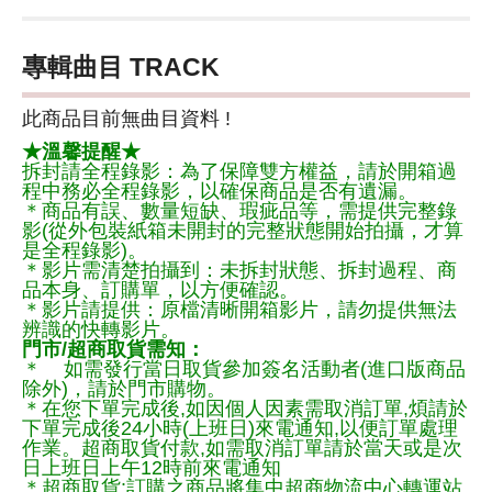
專輯曲目 TRACK
此商品目前無曲目資料 !
★溫馨提醒★
拆封請全程錄影：為了保障雙方權益，請於開箱過
程中務必全程錄影，以確保商品是否有遺漏。
＊商品有誤、數量短缺、瑕疵品等，需提供完整錄
影(從外包裝紙箱未開封的完整狀態開始拍攝，才算
是全程錄影)。
＊影片需清楚拍攝到：未拆封狀態、拆封過程、商
品本身、訂購單，以方便確認。
＊影片請提供：原檔清晰開箱影片，請勿提供無法
辨識的快轉影片。
門市/超商取貨需知：
＊ 如需發行當日取貨參加簽名活動者(進口版商品
除外)，請於門市購物。
＊在您下單完成後,如因個人因素需取消訂單,煩請於
下單完成後24小時(上班日)來電通知,以便訂單處理
作業。超商取貨付款,如需取消訂單請於當天或是次
日上班日上午12時前來電通知
＊超商取貨:訂購之商品將集中超商物流中心轉運站,