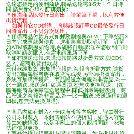
送達您指定的便利商店,轉站送達需3-5天工作日時
間,請您耐心靜待
訂購須知:
＊預購商品以發行日寄出，請單筆下單，以利方便
出貨流程，
如與其它CD併購，將與該張訂單CD最後發行日
同時寄出，不另分次送出。
＊預購商品付款方式如郵政劃撥與ATM：下單後請3
日內完成匯款與傳真，逾期將自動取消訂單。訂單
如ATM或劃撥如逾時,系統將自動取消,在您收到自動
取消時請勿匯入,有需求請重新下單.
＊如有贈送海報,未購海報筒將以折疊方式,與CD併
裝入, 超商取貨付款與
已付款純取貨,未加購海報筒,海報將折疊方式,隨貨
寄出加購海報者將在取貨完成後,另郵局掛號寄出，
系統可加購海報筒。商品贈送之海報為非賣品,為一
比一贈送,派送過程如遇凹損,恕無法更換與退。(加
購海報筒為保障運送過程中.降低損壞海報毀損，商
品贈送之海報為非賣品,為一比一贈送,派送過程如遇
凹損,恕無法更換與退)。
＊商品內如有封入小卡或海報等內容物，皆由發行
公司原封裝入，本銷售網站不便拆閱，如遇內容物
發生短缺情形，或是印刷上的個人觀感問題，恕無
法補償與更換。
＊商品經拆封後將視為認同該商品，如為拆封後所