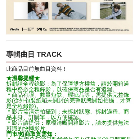
專輯曲目 TRACK
此商品目前無曲目資料 !
★溫馨提醒★
拆封請全程錄影：為了保障雙方權益，請於開箱過
程中務必全程錄影，以確保商品是否有遺漏。
＊商品有誤、數量短缺、瑕疵品等，需提供完整錄
影(從外包裝紙箱未開封的完整狀態開始拍攝，才算
是全程錄影)。
＊影片需清楚拍攝到：未拆封狀態、拆封過程、商
品本身、訂購單，以方便確認。
＊影片請提供：原檔清晰開箱影片，請勿提供無法
辨識的快轉影片。
門市/超商取貨需知：