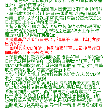
＊ 如需發行當日取貨參加簽名活動者(進口版商品
除外)，請於門市購物。
＊在您下單完成後,如因個人因素需取消訂單,煩請於
下單完成後24小時(上班日)來電通知,以便訂單處理
作業。超商取貨付款,如需取消訂單請於當天或是次
日上班日上午12時前來電通知
＊超商取貨:訂購之商品將集中超商物流中心轉運站,
送達您指定的便利商店,轉站送達需3-5天工作日時
間,請您耐心靜待
訂購須知:
＊預購商品以發行日寄出，請單筆下單，以利方便
出貨流程，
如與其它CD併購，將與該張訂單CD最後發行日
同時寄出，不另分次送出。
＊預購商品付款方式如郵政劃撥與ATM：下單後請3
日內完成匯款與傳真，逾期將自動取消訂單。訂單
如ATM或劃撥如逾時,系統將自動取消,在您收到自動
取消時請勿匯入,有需求請重新下單.
＊如有贈送海報,未購海報筒將以折疊方式,與CD併
裝入, 超商取貨付款與
已付款純取貨,未加購海報筒,海報將折疊方式,隨貨
寄出加購海報者將在取貨完成後,另郵局掛號寄出，
系統可加購海報筒。商品贈送之海報為非賣品,為一
比一贈送,派送過程如遇凹損,恕無法更換與退。(加
購海報筒為保障運送過程中.降低損壞海報毀損，商
品贈送之海報為非賣品,為一比一贈送,派送過程如遇