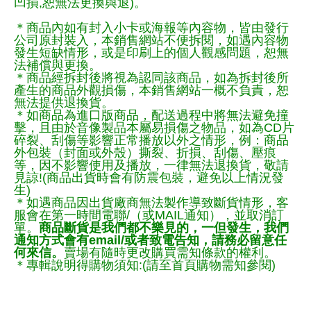
凹損,恕無法更換與退)。
＊商品內如有封入小卡或海報等內容物，皆由發行
公司原封裝入，本銷售網站不便拆閱，如遇內容物
發生短缺情形，或是印刷上的個人觀感問題，恕無
法補償與更換。
＊商品經拆封後將視為認同該商品，如為拆封後所
產生的商品外觀損傷，本銷售網站一概不負責，恕
無法提供退換貨。
＊如商品為進口版商品，配送過程中將無法避免撞
擊，且由於音像製品本屬易損傷之物品，如為CD片
碎裂、刮傷等影響正常播放以外之情形，例：商品
外包裝（封面或外殼）撕裂、折損、刮傷、壓痕
等，因不影響使用及播放，一律無法退換貨，敬請
見諒!(商品出貨時會有防震包裝，避免以上情況發
生)
＊如遇商品因出貨廠商無法製作導致斷貨情形，客
服會在第一時間電聯/（或MAIL通知），並取消訂
單。
商品斷貨是我們都不樂見的，一但發生，我們
通知方式會有email/或者致電告知，請務必留意任
何來信。
賣場有隨時更改購買需知條款的權利。
＊專輯說明得購物須知:(請至首頁購物需知參閱)