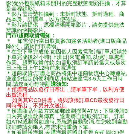
影(從外包裝紙箱未開封的完整狀態開始拍攝，才算
是全程錄影)。
＊影片需清楚拍攝到：未拆封狀態、拆封過程、商
品本身、訂購單，以方便確認。
＊影片請提供：原檔清晰開箱影片，請勿提供無法
辨識的快轉影片。
門市/超商取貨需知：
＊ 如需發行當日取貨參加簽名活動者(進口版商品
除外)，請於門市購物。
＊在您下單完成後,如因個人因素需取消訂單,煩請於
下單完成後24小時(上班日)來電通知,以便訂單處理
作業。超商取貨付款,如需取消訂單請於當天或是次
日上班日上午12時前來電通知
＊超商取貨:訂購之商品將集中超商物流中心轉運站,
送達您指定的便利商店,轉站送達需3-5天工作日時
間,請您耐心靜待
訂購須知:
＊預購商品以發行日寄出，請單筆下單，以利方便
出貨流程，
如與其它CD併購，將與該張訂單CD最後發行日
同時寄出，不另分次送出。
＊預購商品付款方式如郵政劃撥與ATM：下單後請3
日內完成匯款與傳真，逾期將自動取消訂單。訂單
如ATM或劃撥如逾時,系統將自動取消,在您收到自動
取消時請勿匯入,有需求請重新下單.
＊如有贈送海報,未購海報筒將以折疊方式,與CD併