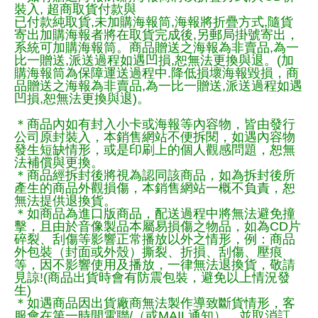
裝入, 超商取貨付款與
已付款純取貨,未加購海報筒,海報將折疊方式,隨貨
寄出加購海報者將在取貨完成後,另郵局掛號寄出，
系統可加購海報筒。商品贈送之海報為非賣品,為一
比一贈送,派送過程如遇凹損,恕無法更換與退。(加
購海報筒為保障運送過程中.降低損壞海報毀損，商
品贈送之海報為非賣品,為一比一贈送,派送過程如遇
凹損,恕無法更換與退)。
＊商品內如有封入小卡或海報等內容物，皆由發行
公司原封裝入，本銷售網站不便拆閱，如遇內容物
發生短缺情形，或是印刷上的個人觀感問題，恕無
法補償與更換。
＊商品經拆封後將視為認同該商品，如為拆封後所
產生的商品外觀損傷，本銷售網站一概不負責，恕
無法提供退換貨。
＊如商品為進口版商品，配送過程中將無法避免撞
擊，且由於音像製品本屬易損傷之物品，如為CD片
碎裂、刮傷等影響正常播放以外之情形，例：商品
外包裝（封面或外殼）撕裂、折損、刮傷、壓痕
等，因不影響使用及播放，一律無法退換貨，敬請
見諒!(商品出貨時會有防震包裝，避免以上情況發
生)
＊如遇商品因出貨廠商無法製作導致斷貨情形，客
服會在第一時間電聯/（或MAIL通知），並取消訂