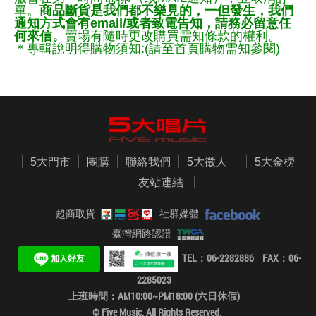
單。
商品斷貨是我們都不樂見的，一但發生，我們
通知方式會有email/或者致電告知，請務必留意任
何來信。
賣場有隨時更改購買需知條款的權利。
＊專輯說明得購物須知:(請至首頁購物需知參閱)
5大門市
團購
聯絡我們
5大徵人
5大金榜
友站連結
超商取貨
社群媒體
臺灣網路認證
TEL：06-2282886 FAX：06-
2285023
上班時間：AM10:00~PM18:00 (六日休假)
© Five Music. All Rights Reserved.