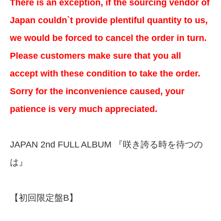
There is an exception, if the sourcing vendor of
Japan couldn`t provide plentiful quantity to us,
we would be forced to cancel the order in turn.
Please customers make sure that you all
accept with these condition to take the order.
Sorry for the inconvenience caused, your
patience is very much appreciated.
JAPAN 2nd FULL ALBUM 『咲き誇る時を待つの
は』
【初回限定盤B】