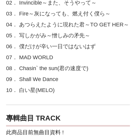
02． Invincible～また、そうやって～
03． Fire～灰になっても、燃え付く僕ら～
04． あつらえたように現れた君～TO GET HER～
05． 写しかがみ～憎しみの矛先～
06． 僕だけが辛い一日ではないはず
07． MAD WORLD
08． Chasin` the sun(君の速度で)
09． Shall We Dance
10． 白い星(MELO)
專輯曲目 TRACK
此商品目前無曲目資料 !