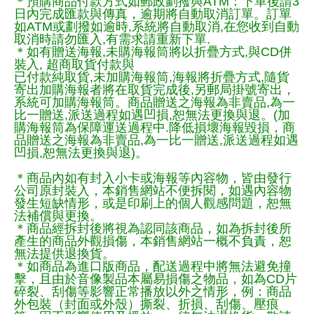
＊預購商品付款方式如郵政劃撥與ATM：下單後請3
日內完成匯款與傳真，逾期將自動取消訂單。訂單
如ATM或劃撥如逾時,系統將自動取消,在您收到自動
取消時請勿匯入,有需求請重新下單.
＊如有贈送海報,未購海報筒將以折疊方式,與CD併
裝入, 超商取貨付款與
已付款純取貨,未加購海報筒,海報將折疊方式,隨貨
寄出加購海報者將在取貨完成後,另郵局掛號寄出，
系統可加購海報筒。商品贈送之海報為非賣品,為一
比一贈送,派送過程如遇凹損,恕無法更換與退。(加
購海報筒為保障運送過程中.降低損壞海報毀損，商
品贈送之海報為非賣品,為一比一贈送,派送過程如遇
凹損,恕無法更換與退)。
＊商品內如有封入小卡或海報等內容物，皆由發行
公司原封裝入，本銷售網站不便拆閱，如遇內容物
發生短缺情形，或是印刷上的個人觀感問題，恕無
法補償與更換。
＊商品經拆封後將視為認同該商品，如為拆封後所
產生的商品外觀損傷，本銷售網站一概不負責，恕
無法提供退換貨。
＊如商品為進口版商品，配送過程中將無法避免撞
擊，且由於音像製品本屬易損傷之物品，如為CD片
碎裂、刮傷等影響正常播放以外之情形，例：商品
外包裝（封面或外殼）撕裂、折損、刮傷、壓痕