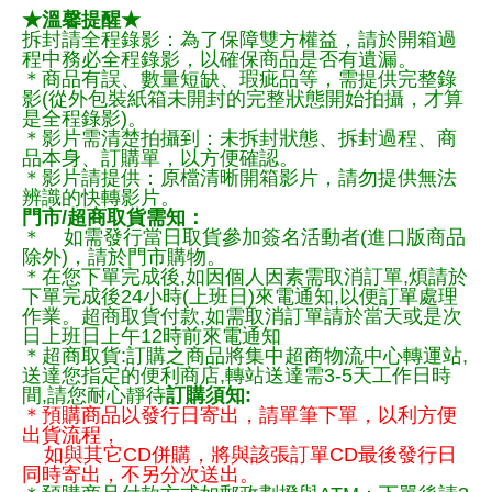
★溫馨提醒★
拆封請全程錄影：為了保障雙方權益，請於開箱過
程中務必全程錄影，以確保商品是否有遺漏。
＊商品有誤、數量短缺、瑕疵品等，需提供完整錄
影(從外包裝紙箱未開封的完整狀態開始拍攝，才算
是全程錄影)。
＊影片需清楚拍攝到：未拆封狀態、拆封過程、商
品本身、訂購單，以方便確認。
＊影片請提供：原檔清晰開箱影片，請勿提供無法
辨識的快轉影片。
門市/超商取貨需知：
＊ 如需發行當日取貨參加簽名活動者(進口版商品
除外)，請於門市購物。
＊在您下單完成後,如因個人因素需取消訂單,煩請於
下單完成後24小時(上班日)來電通知,以便訂單處理
作業。超商取貨付款,如需取消訂單請於當天或是次
日上班日上午12時前來電通知
＊超商取貨:訂購之商品將集中超商物流中心轉運站,
送達您指定的便利商店,轉站送達需3-5天工作日時
間,請您耐心靜待
訂購須知:
＊預購商品以發行日寄出，請單筆下單，以利方便
出貨流程，
如與其它CD併購，將與該張訂單CD最後發行日
同時寄出，不另分次送出。