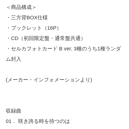
＜商品構成＞
・三方背BOX仕様
・ブックレット（16P）
・CD（初回限定盤・通常盤共通）
・セルカフォトカード B ver. 3種のうち1種ランダ
ム封入
(メーカー・インフォメーションより)
収録曲
01． 咲き誇る時を待つのは