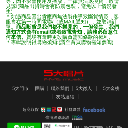
等，因不影響使用及播放，一律無法退換貨，敬請
見諒!(商品出貨時會有防震包裝，避免以上情況發
生)
＊如遇商品因出貨廠商無法製作導致斷貨情形，客
服會在第一時間電聯/（或MAIL通知），並取消訂
單。
商品斷貨是我們都不樂見的，一但發生，我們
通知方式會有email/或者致電告知，請務必留意任
何來信。
賣場有隨時更改購買需知條款的權利。
＊專輯說明得購物須知:(請至首頁購物需知參閱)
5大門市
團購
聯絡我們
5大徵人
5大金榜
友站連結
超商取貨
社群媒體
臺灣網路認證
TEL：06-2282886 FAX：06-