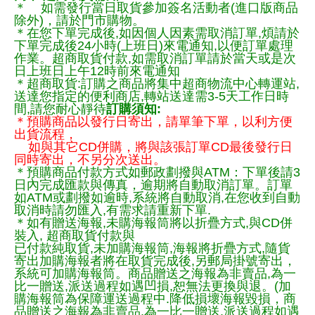
＊ 如需發行當日取貨參加簽名活動者(進口版商品
除外)，請於門市購物。
＊在您下單完成後,如因個人因素需取消訂單,煩請於
下單完成後24小時(上班日)來電通知,以便訂單處理
作業。超商取貨付款,如需取消訂單請於當天或是次
日上班日上午12時前來電通知
＊超商取貨:訂購之商品將集中超商物流中心轉運站,
送達您指定的便利商店,轉站送達需3-5天工作日時
間,請您耐心靜待
訂購須知:
＊預購商品以發行日寄出，請單筆下單，以利方便
出貨流程，
如與其它CD併購，將與該張訂單CD最後發行日
同時寄出，不另分次送出。
＊預購商品付款方式如郵政劃撥與ATM：下單後請3
日內完成匯款與傳真，逾期將自動取消訂單。訂單
如ATM或劃撥如逾時,系統將自動取消,在您收到自動
取消時請勿匯入,有需求請重新下單.
＊如有贈送海報,未購海報筒將以折疊方式,與CD併
裝入, 超商取貨付款與
已付款純取貨,未加購海報筒,海報將折疊方式,隨貨
寄出加購海報者將在取貨完成後,另郵局掛號寄出，
系統可加購海報筒。商品贈送之海報為非賣品,為一
比一贈送,派送過程如遇凹損,恕無法更換與退。(加
購海報筒為保障運送過程中.降低損壞海報毀損，商
品贈送之海報為非賣品,為一比一贈送,派送過程如遇