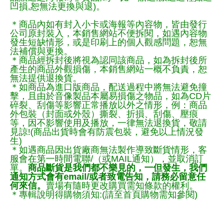
凹損,恕無法更換與退)。
＊商品內如有封入小卡或海報等內容物，皆由發行
公司原封裝入，本銷售網站不便拆閱，如遇內容物
發生短缺情形，或是印刷上的個人觀感問題，恕無
法補償與更換。
＊商品經拆封後將視為認同該商品，如為拆封後所
產生的商品外觀損傷，本銷售網站一概不負責，恕
無法提供退換貨。
＊如商品為進口版商品，配送過程中將無法避免撞
擊，且由於音像製品本屬易損傷之物品，如為CD片
碎裂、刮傷等影響正常播放以外之情形，例：商品
外包裝（封面或外殼）撕裂、折損、刮傷、壓痕
等，因不影響使用及播放，一律無法退換貨，敬請
見諒!(商品出貨時會有防震包裝，避免以上情況發
生)
＊如遇商品因出貨廠商無法製作導致斷貨情形，客
服會在第一時間電聯/（或MAIL通知），並取消訂
單。
商品斷貨是我們都不樂見的，一但發生，我們
通知方式會有email/或者致電告知，請務必留意任
何來信。
賣場有隨時更改購買需知條款的權利。
＊專輯說明得購物須知:(請至首頁購物需知參閱)