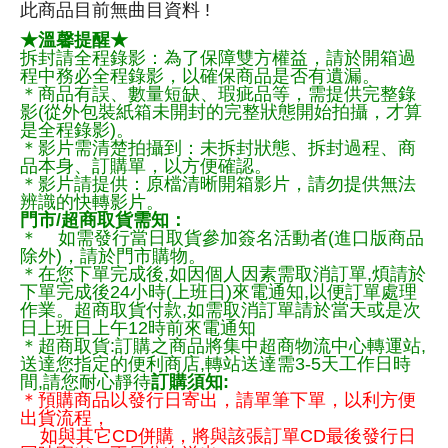
此商品目前無曲目資料 !
★溫馨提醒★
拆封請全程錄影：為了保障雙方權益，請於開箱過
程中務必全程錄影，以確保商品是否有遺漏。
＊商品有誤、數量短缺、瑕疵品等，需提供完整錄
影(從外包裝紙箱未開封的完整狀態開始拍攝，才算
是全程錄影)。
＊影片需清楚拍攝到：未拆封狀態、拆封過程、商
品本身、訂購單，以方便確認。
＊影片請提供：原檔清晰開箱影片，請勿提供無法
辨識的快轉影片。
門市/超商取貨需知：
＊ 如需發行當日取貨參加簽名活動者(進口版商品
除外)，請於門市購物。
＊在您下單完成後,如因個人因素需取消訂單,煩請於
下單完成後24小時(上班日)來電通知,以便訂單處理
作業。超商取貨付款,如需取消訂單請於當天或是次
日上班日上午12時前來電通知
＊超商取貨:訂購之商品將集中超商物流中心轉運站,
送達您指定的便利商店,轉站送達需3-5天工作日時
間,請您耐心靜待
訂購須知:
＊預購商品以發行日寄出，請單筆下單，以利方便
出貨流程，
如與其它CD併購，將與該張訂單CD最後發行日