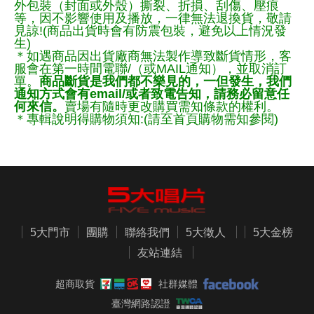
外包裝（封面或外殼）撕裂、折損、刮傷、壓痕
等，因不影響使用及播放，一律無法退換貨，敬請
見諒!(商品出貨時會有防震包裝，避免以上情況發
生)
＊如遇商品因出貨廠商無法製作導致斷貨情形，客
服會在第一時間電聯/（或MAIL通知），並取消訂
單。
商品斷貨是我們都不樂見的，一但發生，我們
通知方式會有email/或者致電告知，請務必留意任
何來信。
賣場有隨時更改購買需知條款的權利。
＊專輯說明得購物須知:(請至首頁購物需知參閱)
5大門市
團購
聯絡我們
5大徵人
5大金榜
友站連結
超商取貨
社群媒體
臺灣網路認證