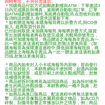
同時寄出，不另分次送出。
＊預購商品付款方式如郵政劃撥與ATM：下單後請3
日內完成匯款與傳真，逾期將自動取消訂單。訂單
如ATM或劃撥如逾時,系統將自動取消,在您收到自動
取消時請勿匯入,有需求請重新下單.
＊如有贈送海報,未購海報筒將以折疊方式,與CD併
裝入, 超商取貨付款與
已付款純取貨,未加購海報筒,海報將折疊方式,隨貨
寄出加購海報者將在取貨完成後,另郵局掛號寄出，
系統可加購海報筒。商品贈送之海報為非賣品,為一
比一贈送,派送過程如遇凹損,恕無法更換與退。(加
購海報筒為保障運送過程中.降低損壞海報毀損，商
品贈送之海報為非賣品,為一比一贈送,派送過程如遇
凹損,恕無法更換與退)。
＊商品內如有封入小卡或海報等內容物，皆由發行
公司原封裝入，本銷售網站不便拆閱，如遇內容物
發生短缺情形，或是印刷上的個人觀感問題，恕無
法補償與更換。
＊商品經拆封後將視為認同該商品，如為拆封後所
產生的商品外觀損傷，本銷售網站一概不負責，恕
無法提供退換貨。
＊如商品為進口版商品，配送過程中將無法避免撞
擊，且由於音像製品本屬易損傷之物品，如為CD片
碎裂、刮傷等影響正常播放以外之情形，例：商品