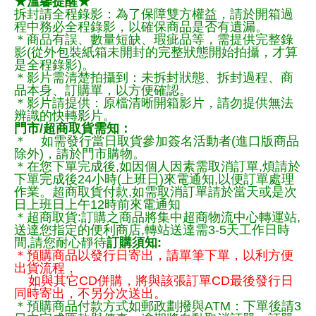
★溫馨提醒★
拆封請全程錄影：為了保障雙方權益，請於開箱過
程中務必全程錄影，以確保商品是否有遺漏。
＊商品有誤、數量短缺、瑕疵品等，需提供完整錄
影(從外包裝紙箱未開封的完整狀態開始拍攝，才算
是全程錄影)。
＊影片需清楚拍攝到：未拆封狀態、拆封過程、商
品本身、訂購單，以方便確認。
＊影片請提供：原檔清晰開箱影片，請勿提供無法
辨識的快轉影片。
門市/超商取貨需知：
＊ 如需發行當日取貨參加簽名活動者(進口版商品
除外)，請於門市購物。
＊在您下單完成後,如因個人因素需取消訂單,煩請於
下單完成後24小時(上班日)來電通知,以便訂單處理
作業。超商取貨付款,如需取消訂單請於當天或是次
日上班日上午12時前來電通知
＊超商取貨:訂購之商品將集中超商物流中心轉運站,
送達您指定的便利商店,轉站送達需3-5天工作日時
間,請您耐心靜待
訂購須知:
＊預購商品以發行日寄出，請單筆下單，以利方便
出貨流程，
如與其它CD併購，將與該張訂單CD最後發行日
同時寄出，不另分次送出。
＊預購商品付款方式如郵政劃撥與ATM：下單後請3