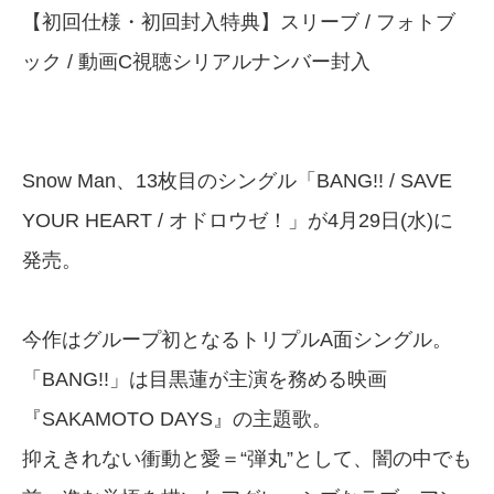
【初回仕様・初回封入特典】スリーブ / フォトブ
ック / 動画C視聴シリアルナンバー封入
Snow Man、13枚目のシングル「BANG!! / SAVE
YOUR HEART / オドロウゼ！」が4月29日(水)に
発売。
今作はグループ初となるトリプルA面シングル。
「BANG!!」は目黒蓮が主演を務める映画
『SAKAMOTO DAYS』の主題歌。
抑えきれない衝動と愛＝“弾丸”として、闇の中でも