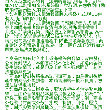
日內完成匯款與傳真，逾期將自動取消訂單。訂單
如ATM或劃撥如逾時,系統將自動取消,在您收到自動
取消時請勿匯入,有需求請重新下單.
＊如有贈送海報,未購海報筒將以折疊方式,與CD併
裝入, 超商取貨付款與
已付款純取貨,未加購海報筒,海報將折疊方式,隨貨
寄出加購海報者將在取貨完成後,另郵局掛號寄出，
系統可加購海報筒。商品贈送之海報為非賣品,為一
比一贈送,派送過程如遇凹損,恕無法更換與退。(加
購海報筒為保障運送過程中.降低損壞海報毀損，商
品贈送之海報為非賣品,為一比一贈送,派送過程如遇
凹損,恕無法更換與退)。
＊商品內如有封入小卡或海報等內容物，皆由發行
公司原封裝入，本銷售網站不便拆閱，如遇內容物
發生短缺情形，或是印刷上的個人觀感問題，恕無
法補償與更換。
＊商品經拆封後將視為認同該商品，如為拆封後所
產生的商品外觀損傷，本銷售網站一概不負責，恕
無法提供退換貨。
＊如商品為進口版商品，配送過程中將無法避免撞
擊，且由於音像製品本屬易損傷之物品，如為CD片
碎裂、刮傷等影響正常播放以外之情形，例：商品
外包裝（封面或外殼）撕裂、折損、刮傷、壓痕
等，因不影響使用及播放，一律無法退換貨，敬請