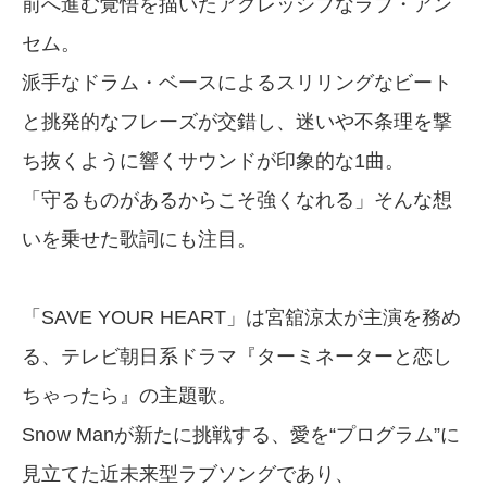
前へ進む覚悟を描いたアグレッシブなラブ・アン
セム。
派手なドラム・ベースによるスリリングなビート
と挑発的なフレーズが交錯し、迷いや不条理を撃
ち抜くように響くサウンドが印象的な1曲。
「守るものがあるからこそ強くなれる」そんな想
いを乗せた歌詞にも注目。
「SAVE YOUR HEART」は宮舘涼太が主演を務め
る、テレビ朝日系ドラマ『ターミネーターと恋し
ちゃったら』の主題歌。
Snow Manが新たに挑戦する、愛を“プログラム”に
見立てた近未来型ラブソングであり、