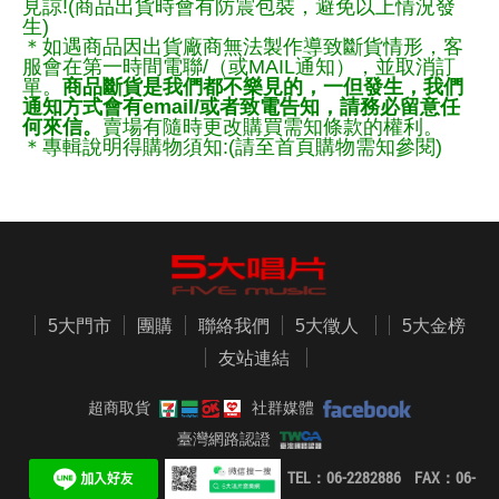
見諒!(商品出貨時會有防震包裝，避免以上情況發
生)
＊如遇商品因出貨廠商無法製作導致斷貨情形，客
服會在第一時間電聯/（或MAIL通知），並取消訂
單。
商品斷貨是我們都不樂見的，一但發生，我們
通知方式會有email/或者致電告知，請務必留意任
何來信。
賣場有隨時更改購買需知條款的權利。
＊專輯說明得購物須知:(請至首頁購物需知參閱)
5大門市
團購
聯絡我們
5大徵人
5大金榜
友站連結
超商取貨
社群媒體
臺灣網路認證
TEL：06-2282886 FAX：06-