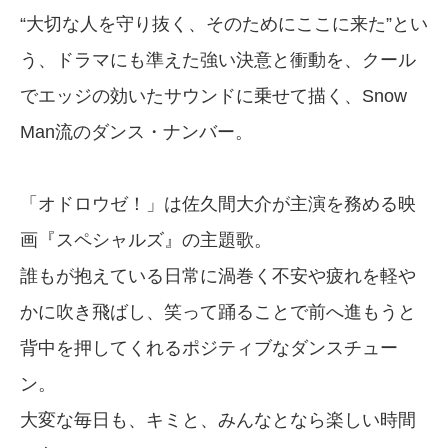
“大切な人を守り抜く、そのためにここに来た”とい
う、ドラマにも準えた強い決意と衝動を、クール
でエッジの効いたサウンドに乗せて描く、Snow
Man流のダンス・ナンバー。
「オドロウゼ！」は佐久間大介が主演を務める映
画『スペシャルズ』の主題歌。
誰もが抱えている日常に渦巻く不安や疲れを軽や
かに吹き飛ばし、笑って踊ることで前へ進もうと
背中を押してくれるポジティブなダンスチュー
ン。
大変な毎日も、キミと、みんなとなら楽しい時間