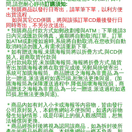
間,請您耐心靜待
訂購須知:
＊預購商品以發行日寄出，請單筆下單，以利方便
出貨流程，
如與其它CD併購，將與該張訂單CD最後發行日
同時寄出，不另分次送出。
＊預購商品付款方式如郵政劃撥與ATM：下單後請3
日內完成匯款與傳真，逾期將自動取消訂單。訂單
如ATM或劃撥如逾時,系統將自動取消,在您收到自動
取消時請勿匯入,有需求請重新下單.
＊如有贈送海報,未購海報筒將以折疊方式,與CD併
裝入, 超商取貨付款與
已付款純取貨,未加購海報筒,海報將折疊方式,隨貨
寄出加購海報者將在取貨完成後,另郵局掛號寄出，
系統可加購海報筒。商品贈送之海報為非賣品,為一
比一贈送,派送過程如遇凹損,恕無法更換與退。(加
購海報筒為保障運送過程中.降低損壞海報毀損，商
品贈送之海報為非賣品,為一比一贈送,派送過程如遇
凹損,恕無法更換與退)。
＊商品內如有封入小卡或海報等內容物，皆由發行
公司原封裝入，本銷售網站不便拆閱，如遇內容物
發生短缺情形，或是印刷上的個人觀感問題，恕無
法補償與更換。
＊商品經拆封後將視為認同該商品，如為拆封後所
產生的商品外觀損傷，本銷售網站一概不負責，恕