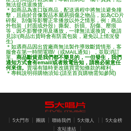
無法提供退換貨。
＊如商品為進口版商品，配送過程中將無法避免撞
擊，且由於音像製品本屬易損傷之物品，如為CD片
碎裂、刮傷等影響正常播放以外之情形，例：商品
外包裝（封面或外殼）撕裂、折損、刮傷、壓痕
等，因不影響使用及播放，一律無法退換貨，敬請
見諒!(商品出貨時會有防震包裝，避免以上情況發
生)
＊如遇商品因出貨廠商無法製作導致斷貨情形，客
服會在第一時間電聯/（或MAIL通知），並取消訂
單。
商品斷貨是我們都不樂見的，一但發生，我們
通知方式會有email/或者致電告知，請務必留意任
何來信。
賣場有隨時更改購買需知條款的權利。
＊專輯說明得購物須知:(請至首頁購物需知參閱)
5大門市
團購
聯絡我們
5大徵人
5大金榜
友站連結