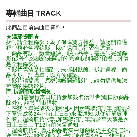
專輯曲目 TRACK
此商品目前無曲目資料 !
★溫馨提醒★
拆封請全程錄影：為了保障雙方權益，請於開箱過
程中務必全程錄影，以確保商品是否有遺漏。
＊商品有誤、數量短缺、瑕疵品等，需提供完整錄
影(從外包裝紙箱未開封的完整狀態開始拍攝，才算
是全程錄影)。
＊影片需清楚拍攝到：未拆封狀態、拆封過程、商
品本身、訂購單，以方便確認。
＊影片請提供：原檔清晰開箱影片，請勿提供無法
辨識的快轉影片。
門市/超商取貨需知：
＊ 如需發行當日取貨參加簽名活動者(進口版商品
除外)，請於門市購物。
＊在您下單完成後,如因個人因素需取消訂單,煩請於
下單完成後24小時(上班日)來電通知,以便訂單處理
作業。超商取貨付款,如需取消訂單請於當天或是次
日上班日上午12時前來電通知
＊超商取貨:訂購之商品將集中超商物流中心轉運站,
送達您指定的便利商店,轉站送達需3-5天工作日時