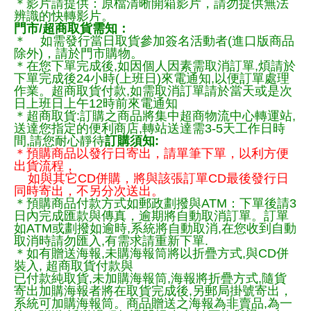
＊影片請提供：原檔清晰開箱影片，請勿提供無法
辨識的快轉影片。
門市/超商取貨需知：
＊ 如需發行當日取貨參加簽名活動者(進口版商品
除外)，請於門市購物。
＊在您下單完成後,如因個人因素需取消訂單,煩請於
下單完成後24小時(上班日)來電通知,以便訂單處理
作業。超商取貨付款,如需取消訂單請於當天或是次
日上班日上午12時前來電通知
＊超商取貨:訂購之商品將集中超商物流中心轉運站,
送達您指定的便利商店,轉站送達需3-5天工作日時
間,請您耐心靜待
訂購須知:
＊預購商品以發行日寄出，請單筆下單，以利方便
出貨流程，
如與其它CD併購，將與該張訂單CD最後發行日
同時寄出，不另分次送出。
＊預購商品付款方式如郵政劃撥與ATM：下單後請3
日內完成匯款與傳真，逾期將自動取消訂單。訂單
如ATM或劃撥如逾時,系統將自動取消,在您收到自動
取消時請勿匯入,有需求請重新下單.
＊如有贈送海報,未購海報筒將以折疊方式,與CD併
裝入, 超商取貨付款與
已付款純取貨,未加購海報筒,海報將折疊方式,隨貨
寄出加購海報者將在取貨完成後,另郵局掛號寄出，
系統可加購海報筒。商品贈送之海報為非賣品,為一