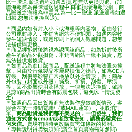
比一贈送,派送過程如遇凹損,恕無法更換與退。(加
購海報筒為保障運送過程中.降低損壞海報毀損，商
品贈送之海報為非賣品,為一比一贈送,派送過程如遇
凹損,恕無法更換與退)。
＊商品內如有封入小卡或海報等內容物，皆由發行
公司原封裝入，本銷售網站不便拆閱，如遇內容物
發生短缺情形，或是印刷上的個人觀感問題，恕無
法補償與更換。
＊商品經拆封後將視為認同該商品，如為拆封後所
產生的商品外觀損傷，本銷售網站一概不負責，恕
無法提供退換貨。
＊如商品為進口版商品，配送過程中將無法避免撞
擊，且由於音像製品本屬易損傷之物品，如為CD片
碎裂、刮傷等影響正常播放以外之情形，例：商品
外包裝（封面或外殼）撕裂、折損、刮傷、壓痕
等，因不影響使用及播放，一律無法退換貨，敬請
見諒!(商品出貨時會有防震包裝，避免以上情況發
生)
＊如遇商品因出貨廠商無法製作導致斷貨情形，客
服會在第一時間電聯/（或MAIL通知），並取消訂
單。
商品斷貨是我們都不樂見的，一但發生，我們
通知方式會有email/或者致電告知，請務必留意任
何來信。
賣場有隨時更改購買需知條款的權利。
＊專輯說明得購物須知:(請至首頁購物需知參閱)