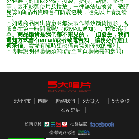
外包裝（封面或外殼）撕裂、折損、刮傷、壓痕
等，因不影響使用及播放，一律無法退換貨，敬請
見諒!(商品出貨時會有防震包裝，避免以上情況發
生)
＊如遇商品因出貨廠商無法製作導致斷貨情形，客
服會在第一時間電聯/（或MAIL通知），並取消訂
單。
商品斷貨是我們都不樂見的，一但發生，我們
通知方式會有email/或者致電告知，請務必留意任
何來信。
賣場有隨時更改購買需知條款的權利。
＊專輯說明得購物須知:(請至首頁購物需知參閱)
5大門市
團購
聯絡我們
5大徵人
5大金榜
友站連結
超商取貨
社群媒體
臺灣網路認證