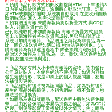
同時寄出，不另分次送出。
＊預購商品付款方式如郵政劃撥與ATM：下單後請3
日內完成匯款與傳真，逾期將自動取消訂單。訂單
如ATM或劃撥如逾時,系統將自動取消,在您收到自動
取消時請勿匯入,有需求請重新下單.
＊如有贈送海報,未購海報筒將以折疊方式,與CD併
裝入, 超商取貨付款與
已付款純取貨,未加購海報筒,海報將折疊方式,隨貨
寄出加購海報者將在取貨完成後,另郵局掛號寄出，
系統可加購海報筒。商品贈送之海報為非賣品,為一
比一贈送,派送過程如遇凹損,恕無法更換與退。(加
購海報筒為保障運送過程中.降低損壞海報毀損，商
品贈送之海報為非賣品,為一比一贈送,派送過程如遇
凹損,恕無法更換與退)。
＊商品內如有封入小卡或海報等內容物，皆由發行
公司原封裝入，本銷售網站不便拆閱，如遇內容物
發生短缺情形，或是印刷上的個人觀感問題，恕無
法補償與更換。
＊商品經拆封後將視為認同該商品，如為拆封後所
產生的商品外觀損傷，本銷售網站一概不負責，恕
無法提供退換貨。
＊如商品為進口版商品，配送過程中將無法避免撞
擊，且由於音像製品本屬易損傷之物品，如為CD片
碎裂、刮傷等影響正常播放以外之情形，例：商品