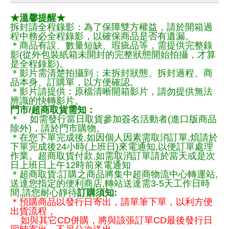
★溫馨提醒★
拆封請全程錄影：為了保障雙方權益，請於開箱過
程中務必全程錄影，以確保商品是否有遺漏。
＊商品有誤、數量短缺、瑕疵品等，需提供完整錄
影(從外包裝紙箱未開封的完整狀態開始拍攝，才算
是全程錄影)。
＊影片需清楚拍攝到：未拆封狀態、拆封過程、商
品本身、訂購單，以方便確認。
＊影片請提供：原檔清晰開箱影片，請勿提供無法
辨識的快轉影片。
門市/超商取貨需知：
＊ 如需發行當日取貨參加簽名活動者(進口版商品
除外)，請於門市購物。
＊在您下單完成後,如因個人因素需取消訂單,煩請於
下單完成後24小時(上班日)來電通知,以便訂單處理
作業。超商取貨付款,如需取消訂單請於當天或是次
日上班日上午12時前來電通知
＊超商取貨:訂購之商品將集中超商物流中心轉運站,
送達您指定的便利商店,轉站送達需3-5天工作日時
間,請您耐心靜待
訂購須知:
＊預購商品以發行日寄出，請單筆下單，以利方便
出貨流程，
如與其它CD併購，將與該張訂單CD最後發行日