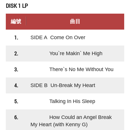
DISK 1 LP
編號
曲目
1.
SIDE A Come On Over
2.
You`re Makin` Me High
3.
There`s No Me Without You
4.
SIDE B Un-Break My Heart
5.
Talking In His Sleep
6.
How Could an Angel Break
My Heart (with Kenny G)