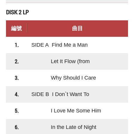
DISK 2 LP
編號
曲目
1.
SIDE A Find Me a Man
2.
Let It Flow (from
3.
Why Should I Care
4.
SIDE B I Don`t Want To
5.
I Love Me Some Him
6.
In the Late of Night