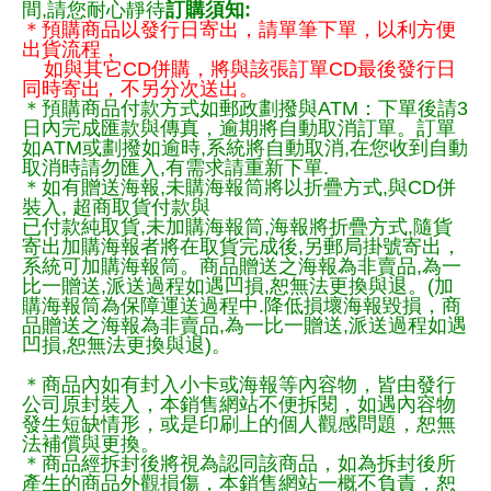
間,請您耐心靜待
訂購須知:
＊預購商品以發行日寄出，請單筆下單，以利方便
出貨流程，
如與其它CD併購，將與該張訂單CD最後發行日
同時寄出，不另分次送出。
＊預購商品付款方式如郵政劃撥與ATM：下單後請3
日內完成匯款與傳真，逾期將自動取消訂單。訂單
如ATM或劃撥如逾時,系統將自動取消,在您收到自動
取消時請勿匯入,有需求請重新下單.
＊如有贈送海報,未購海報筒將以折疊方式,與CD併
裝入, 超商取貨付款與
已付款純取貨,未加購海報筒,海報將折疊方式,隨貨
寄出加購海報者將在取貨完成後,另郵局掛號寄出，
系統可加購海報筒。商品贈送之海報為非賣品,為一
比一贈送,派送過程如遇凹損,恕無法更換與退。(加
購海報筒為保障運送過程中.降低損壞海報毀損，商
品贈送之海報為非賣品,為一比一贈送,派送過程如遇
凹損,恕無法更換與退)。
＊商品內如有封入小卡或海報等內容物，皆由發行
公司原封裝入，本銷售網站不便拆閱，如遇內容物
發生短缺情形，或是印刷上的個人觀感問題，恕無
法補償與更換。
＊商品經拆封後將視為認同該商品，如為拆封後所
產生的商品外觀損傷，本銷售網站一概不負責，恕