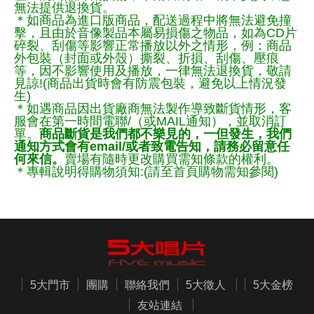
無法提供退換貨。
＊如商品為進口版商品，配送過程中將無法避免撞
擊，且由於音像製品本屬易損傷之物品，如為CD片
碎裂、刮傷等影響正常播放以外之情形，例：商品
外包裝（封面或外殼）撕裂、折損、刮傷、壓痕
等，因不影響使用及播放，一律無法退換貨，敬請
見諒!(商品出貨時會有防震包裝，避免以上情況發
生)
＊如遇商品因出貨廠商無法製作導致斷貨情形，客
服會在第一時間電聯/（或MAIL通知），並取消訂
單。
商品斷貨是我們都不樂見的，一但發生，我們
通知方式會有email/或者致電告知，請務必留意任
何來信。
賣場有隨時更改購買需知條款的權利。
＊專輯說明得購物須知:(請至首頁購物需知參閱)
5大門市
團購
聯絡我們
5大徵人
5大金榜
友站連結