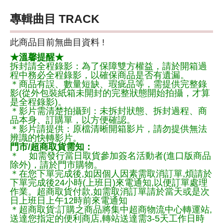
專輯曲目 TRACK
此商品目前無曲目資料 !
★溫馨提醒★
拆封請全程錄影：為了保障雙方權益，請於開箱過
程中務必全程錄影，以確保商品是否有遺漏。
＊商品有誤、數量短缺、瑕疵品等，需提供完整錄
影(從外包裝紙箱未開封的完整狀態開始拍攝，才算
是全程錄影)。
＊影片需清楚拍攝到：未拆封狀態、拆封過程、商
品本身、訂購單，以方便確認。
＊影片請提供：原檔清晰開箱影片，請勿提供無法
辨識的快轉影片。
門市/超商取貨需知：
＊ 如需發行當日取貨參加簽名活動者(進口版商品
除外)，請於門市購物。
＊在您下單完成後,如因個人因素需取消訂單,煩請於
下單完成後24小時(上班日)來電通知,以便訂單處理
作業。超商取貨付款,如需取消訂單請於當天或是次
日上班日上午12時前來電通知
＊超商取貨:訂購之商品將集中超商物流中心轉運站,
送達您指定的便利商店,轉站送達需3-5天工作日時