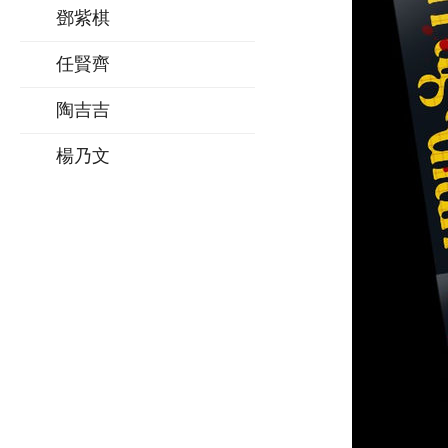
鄧紫棋
任賢齊
陶吉吉
楊乃文