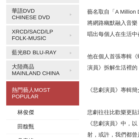
華語DVD
藝名取自「A Millio
CHINESE DVD
將網路幽默融入音樂
XRCD/SACD/LP
唱出每個人在生活中
FOLK-MUSIC
藍光BD
BLU-RAY
他在個人首張專輯《
大陸商品
演員》拆解生活裡的
MAINLAND CHINA
《悲劇演員》專輯簡
熱門藝人
MOST
POPULAR
悲劇往往比歡樂更貼
林俊傑
《悲劇演員》中，以
田馥甄
射，或許，我們都曾