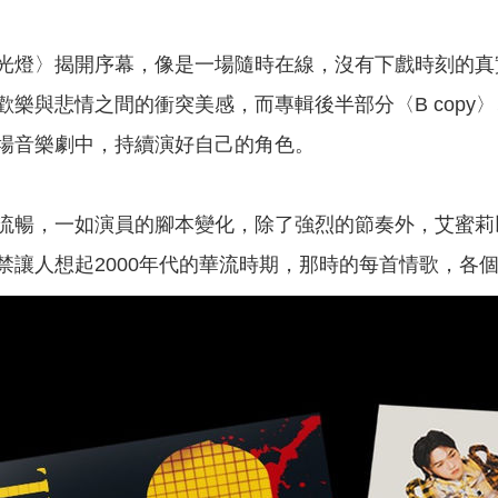
光燈〉揭開序幕，像是一場隨時在線，沒有下戲時刻的真
歡樂與悲情之間的衝突美感，而專輯後半部分〈B cop
場音樂劇中，持續演好自己的角色。
流暢，一如演員的腳本變化，除了強烈的節奏外，艾蜜莉
禁讓人想起2000年代的華流時期，那時的每首情歌，各