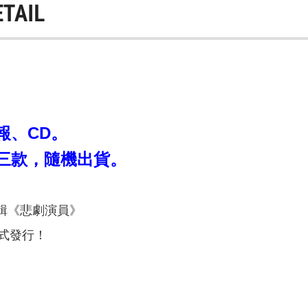
ETAIL
圖
報、CD。
共三款，隨機出貨。
專輯《悲劇演員》
正式發行！