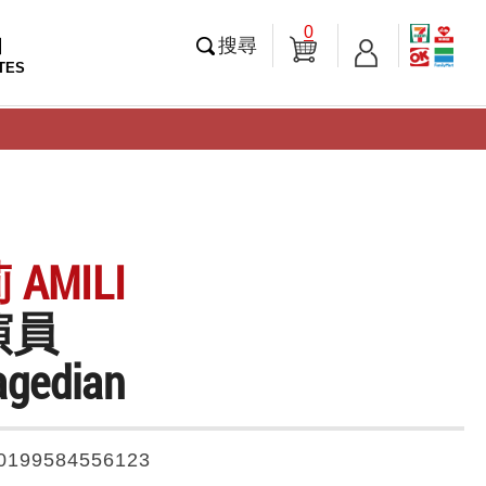
0
知
搜尋
TES
AMILI
演員
agedian
0199584556123