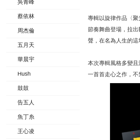
吳青峰
蔡依林
專輯以旋律作品〈聚
節奏舞曲登場，拉出
周杰倫
聲，在名為人生的這
五月天
華晨宇
本次專輯風格多變且
Hush
一首首走心之作，不
鼓鼓
告五人
魚丁糸
王心凌