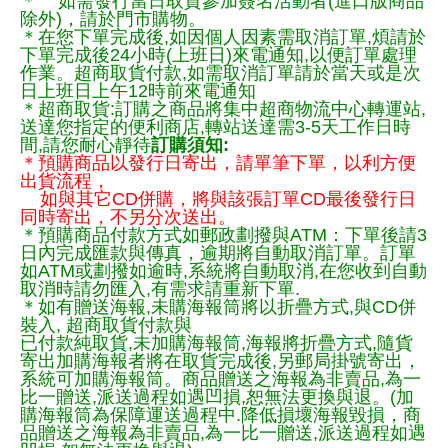
＊ 如需發行當日取貨參加簽名活動者(進口版商品
除外)，請於門市購物。
＊在您下單完成後,如因個人因素需取消訂單,煩請於
下單完成後24小時(上班日)來電通知,以便訂單處理
作業。超商取貨付款,如需取消訂單請於當天或是次
日上班日上午12時前來電通知
＊超商取貨:訂購之商品將集中超商物流中心轉運站,
送達您指定的便利商店,轉站送達需3-5天工作日時
間,請您耐心靜待
訂購須知:
＊預購商品以發行日寄出，請單筆下單，以利方便
出貨流程，
如與其它CD併購，將與該張訂單CD最後發行日
同時寄出，不另分次送出。
＊預購商品付款方式如郵政劃撥與ATM：下單後請3
日內完成匯款與傳真，逾期將自動取消訂單。訂單
如ATM或劃撥如逾時,系統將自動取消,在您收到自動
取消時請勿匯入,有需求請重新下單.
＊如有贈送海報,未購海報筒將以折疊方式,與CD併
裝入, 超商取貨付款與
已付款純取貨,未加購海報筒,海報將折疊方式,隨貨
寄出加購海報者將在取貨完成後,另郵局掛號寄出，
系統可加購海報筒。商品贈送之海報為非賣品,為一
比一贈送,派送過程如遇凹損,恕無法更換與退。(加
購海報筒為保障運送過程中.降低損壞海報毀損，商
品贈送之海報為非賣品,為一比一贈送,派送過程如遇