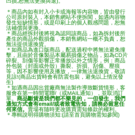
凹損,恕無法更換與退)。
＊商品內如有封入小卡或海報等內容物，皆由發行
公司原封裝入，本銷售網站不便拆閱，如遇內容物
發生短缺情形，或是印刷上的個人觀感問題，恕無
法補償與更換。
＊商品經拆封後將視為認同該商品，如為拆封後所
產生的商品外觀損傷，本銷售網站一概不負責，恕
無法提供退換貨。
＊如商品為進口版商品，配送過程中將無法避免撞
擊，且由於音像製品本屬易損傷之物品，如為CD片
碎裂、刮傷等影響正常播放以外之情形，例：商品
外包裝（封面或外殼）撕裂、折損、刮傷、壓痕
等，因不影響使用及播放，一律無法退換貨，敬請
見諒!(商品出貨時會有防震包裝，避免以上情況發
生)
＊如遇商品因出貨廠商無法製作導致斷貨情形，客
服會在第一時間電聯/（或MAIL通知），並取消訂
單。
商品斷貨是我們都不樂見的，一但發生，我們
通知方式會有email/或者致電告知，請務必留意任
何來信。
賣場有隨時更改購買需知條款的權利。
＊專輯說明得購物須知:(請至首頁購物需知參閱)