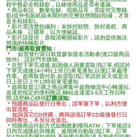
程中務必全程錄影，以確保商品是否有遺漏。
＊商品有誤、數量短缺、瑕疵品等，需提供完整錄
影(從外包裝紙箱未開封的完整狀態開始拍攝，才算
是全程錄影)。
＊影片需清楚拍攝到：未拆封狀態、拆封過程、商
品本身、訂購單，以方便確認。
＊影片請提供：原檔清晰開箱影片，請勿提供無法
辨識的快轉影片。
門市/超商取貨需知：
＊ 如需發行當日取貨參加簽名活動者(進口版商品
除外)，請於門市購物。
＊在您下單完成後,如因個人因素需取消訂單,煩請於
下單完成後24小時(上班日)來電通知,以便訂單處理
作業。超商取貨付款,如需取消訂單請於當天或是次
日上班日上午12時前來電通知
＊超商取貨:訂購之商品將集中超商物流中心轉運站,
送達您指定的便利商店,轉站送達需3-5天工作日時
間,請您耐心靜待
訂購須知:
＊預購商品以發行日寄出，請單筆下單，以利方便
出貨流程，
如與其它CD併購，將與該張訂單CD最後發行日
同時寄出，不另分次送出。
＊預購商品付款方式如郵政劃撥與ATM：下單後請3
日內完成匯款與傳真，逾期將自動取消訂單。訂單
如ATM或劃撥如逾時,系統將自動取消,在您收到自動