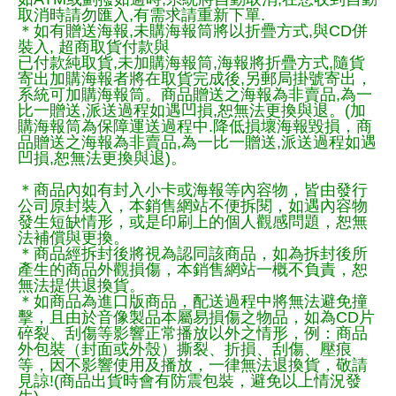
取消時請勿匯入,有需求請重新下單.
＊如有贈送海報,未購海報筒將以折疊方式,與CD併
裝入, 超商取貨付款與
已付款純取貨,未加購海報筒,海報將折疊方式,隨貨
寄出加購海報者將在取貨完成後,另郵局掛號寄出，
系統可加購海報筒。商品贈送之海報為非賣品,為一
比一贈送,派送過程如遇凹損,恕無法更換與退。(加
購海報筒為保障運送過程中.降低損壞海報毀損，商
品贈送之海報為非賣品,為一比一贈送,派送過程如遇
凹損,恕無法更換與退)。
＊商品內如有封入小卡或海報等內容物，皆由發行
公司原封裝入，本銷售網站不便拆閱，如遇內容物
發生短缺情形，或是印刷上的個人觀感問題，恕無
法補償與更換。
＊商品經拆封後將視為認同該商品，如為拆封後所
產生的商品外觀損傷，本銷售網站一概不負責，恕
無法提供退換貨。
＊如商品為進口版商品，配送過程中將無法避免撞
擊，且由於音像製品本屬易損傷之物品，如為CD片
碎裂、刮傷等影響正常播放以外之情形，例：商品
外包裝（封面或外殼）撕裂、折損、刮傷、壓痕
等，因不影響使用及播放，一律無法退換貨，敬請
見諒!(商品出貨時會有防震包裝，避免以上情況發