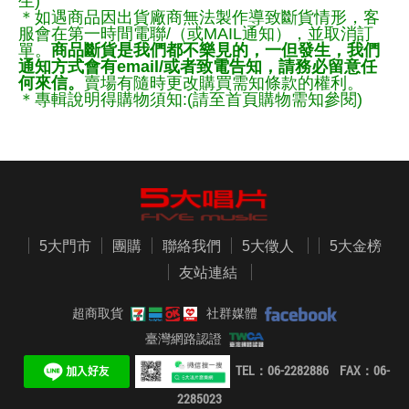
生)
＊如遇商品因出貨廠商無法製作導致斷貨情形，客
服會在第一時間電聯/（或MAIL通知），並取消訂
單。
商品斷貨是我們都不樂見的，一但發生，我們
通知方式會有email/或者致電告知，請務必留意任
何來信。
賣場有隨時更改購買需知條款的權利。
＊專輯說明得購物須知:(請至首頁購物需知參閱)
5大門市
團購
聯絡我們
5大徵人
5大金榜
友站連結
超商取貨
社群媒體
臺灣網路認證
TEL：06-2282886 FAX：06-
2285023