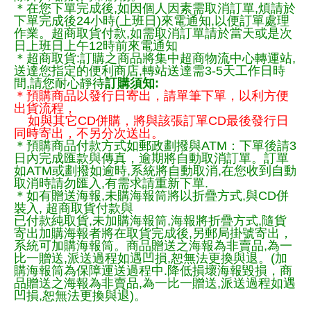
＊在您下單完成後,如因個人因素需取消訂單,煩請於
下單完成後24小時(上班日)來電通知,以便訂單處理
作業。超商取貨付款,如需取消訂單請於當天或是次
日上班日上午12時前來電通知
＊超商取貨:訂購之商品將集中超商物流中心轉運站,
送達您指定的便利商店,轉站送達需3-5天工作日時
間,請您耐心靜待
訂購須知:
＊預購商品以發行日寄出，請單筆下單，以利方便
出貨流程，
如與其它CD併購，將與該張訂單CD最後發行日
同時寄出，不另分次送出。
＊預購商品付款方式如郵政劃撥與ATM：下單後請3
日內完成匯款與傳真，逾期將自動取消訂單。訂單
如ATM或劃撥如逾時,系統將自動取消,在您收到自動
取消時請勿匯入,有需求請重新下單.
＊如有贈送海報,未購海報筒將以折疊方式,與CD併
裝入, 超商取貨付款與
已付款純取貨,未加購海報筒,海報將折疊方式,隨貨
寄出加購海報者將在取貨完成後,另郵局掛號寄出，
系統可加購海報筒。商品贈送之海報為非賣品,為一
比一贈送,派送過程如遇凹損,恕無法更換與退。(加
購海報筒為保障運送過程中.降低損壞海報毀損，商
品贈送之海報為非賣品,為一比一贈送,派送過程如遇
凹損,恕無法更換與退)。