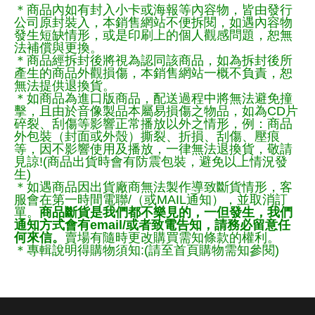
＊商品內如有封入小卡或海報等內容物，皆由發行
公司原封裝入，本銷售網站不便拆閱，如遇內容物
發生短缺情形，或是印刷上的個人觀感問題，恕無
法補償與更換。
＊商品經拆封後將視為認同該商品，如為拆封後所
產生的商品外觀損傷，本銷售網站一概不負責，恕
無法提供退換貨。
＊如商品為進口版商品，配送過程中將無法避免撞
擊，且由於音像製品本屬易損傷之物品，如為CD片
碎裂、刮傷等影響正常播放以外之情形，例：商品
外包裝（封面或外殼）撕裂、折損、刮傷、壓痕
等，因不影響使用及播放，一律無法退換貨，敬請
見諒!(商品出貨時會有防震包裝，避免以上情況發
生)
＊如遇商品因出貨廠商無法製作導致斷貨情形，客
服會在第一時間電聯/（或MAIL通知），並取消訂
單。
商品斷貨是我們都不樂見的，一但發生，我們
通知方式會有email/或者致電告知，請務必留意任
何來信。
賣場有隨時更改購買需知條款的權利。
＊專輯說明得購物須知:(請至首頁購物需知參閱)