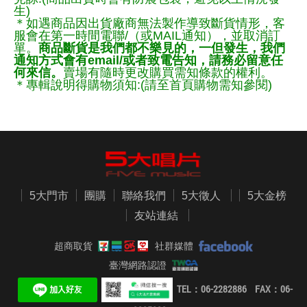
生)
＊如遇商品因出貨廠商無法製作導致斷貨情形，客
服會在第一時間電聯/（或MAIL通知），並取消訂
單。
商品斷貨是我們都不樂見的，一但發生，我們
通知方式會有email/或者致電告知，請務必留意任
何來信。
賣場有隨時更改購買需知條款的權利。
＊專輯說明得購物須知:(請至首頁購物需知參閱)
5大門市
團購
聯絡我們
5大徵人
5大金榜
友站連結
超商取貨
社群媒體
臺灣網路認證
TEL：06-2282886 FAX：06-