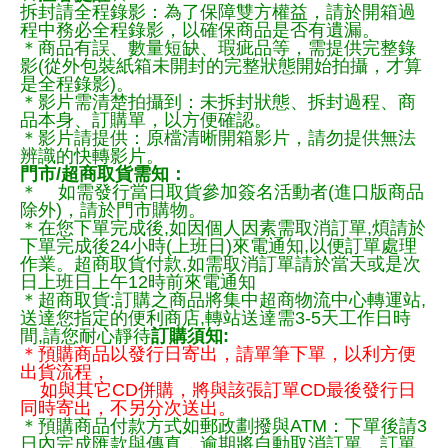
拆封請全程錄影：為了保障雙方權益，請於開箱過
程中務必全程錄影，以確保商品是否有遺漏。
＊商品有誤、數量短缺、瑕疵品等，需提供完整錄
影(從外包裝紙箱未開封的完整狀態開始拍攝，才算
是全程錄影)。
＊影片需清楚拍攝到：未拆封狀態、拆封過程、商
品本身、訂購單，以方便確認。
＊影片請提供：原檔清晰開箱影片，請勿提供無法
辨識的快轉影片。
門市/超商取貨需知：
＊ 如需發行當日取貨參加簽名活動者(進口版商品
除外)，請於門市購物。
＊在您下單完成後,如因個人因素需取消訂單,煩請於
下單完成後24小時(上班日)來電通知,以便訂單處理
作業。超商取貨付款,如需取消訂單請於當天或是次
日上班日上午12時前來電通知
＊超商取貨:訂購之商品將集中超商物流中心轉運站,
送達您指定的便利商店,轉站送達需3-5天工作日時
間,請您耐心靜待
訂購須知:
＊預購商品以發行日寄出，請單筆下單，以利方便
出貨流程，
如與其它CD併購，將與該張訂單CD最後發行日
同時寄出，不另分次送出。
＊預購商品付款方式如郵政劃撥與ATM：下單後請3
日內完成匯款與傳真，逾期將自動取消訂單。訂單