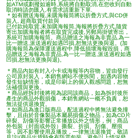
如ATM或劃撥如逾時,系統將自動取消,在您收到自動
取消時請勿匯入,有需求請重新下單.
＊如有贈送海報,未購海報筒將以折疊方式,與CD併
裝入, 超商取貨付款與
已付款純取貨,未加購海報筒,海報將折疊方式,隨貨
寄出加購海報者將在取貨完成後,另郵局掛號寄出，
系統可加購海報筒。商品贈送之海報為非賣品,為一
比一贈送,派送過程如遇凹損,恕無法更換與退。(加
購海報筒為保障運送過程中.降低損壞海報毀損，商
品贈送之海報為非賣品,為一比一贈送,派送過程如遇
凹損,恕無法更換與退)。
＊商品內如有封入小卡或海報等內容物，皆由發行
公司原封裝入，本銷售網站不便拆閱，如遇內容物
發生短缺情形，或是印刷上的個人觀感問題，恕無
法補償與更換。
＊商品經拆封後將視為認同該商品，如為拆封後所
產生的商品外觀損傷，本銷售網站一概不負責，恕
無法提供退換貨。
＊如商品為進口版商品，配送過程中將無法避免撞
擊，且由於音像製品本屬易損傷之物品，如為CD片
碎裂、刮傷等影響正常播放以外之情形，例：商品
外包裝（封面或外殼）撕裂、折損、刮傷、壓痕
等，因不影響使用及播放，一律無法退換貨，敬請
見諒!(商品出貨時會有防震包裝，避免以上情況發