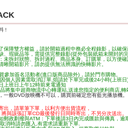
ACK
 !
了保障雙方權益，請於開箱過程中務必全程錄影，以確保
缺、瑕疵品等，需提供完整錄影(從外包裝紙箱未開封的完
：未拆封狀態、拆封過程、商品本身、訂購單，以方便確
清晰開箱影片，請勿提供無法辨識的快轉影片。
貨參加簽名活動者(進口版商品除外)，請於門市購物。
因個人因素需取消訂單,煩請於下單完成後24小時(上班日
日上班日上午12時前來電通知
品將集中超商物流中心轉運站,送達您指定的便利商店,轉站
，一般DVD放映機不可以，購買前確定您有藍光播放機。
寄出，請單筆下單，以利方便出貨流程，
將與該張訂單CD最後發行日同時寄出，不另分次送出。
如郵政劃撥與ATM：下單後請3日內完成匯款與傳真，逾
取消時請勿匯入,有需求請重新下單.