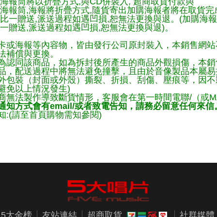
海報筒將以折疊方式,與CD併裝入, 超商取貨付款與
購海報筒,海報將折疊方式,隨貨寄出加購海報者將在取貨
一比一贈送,派送過程如遇凹損,恕無法更換與退。(加購海
一贈送,派送過程如遇凹損,恕無法更換與退)。
卡或海報等內容物，皆由發行公司原封裝入，本銷售網站
法補償與更換。
為認同該商品，如為拆封後所產生的商品外觀損傷，本銷
品，配送過程中將無法避免撞擊，且由於音像製品本屬易
外包裝（封面或外殼）撕裂、折損、刮傷、壓痕等，因不影
避免以上情況發生)
商無法製作導致斷貨情形，客服會在第一時間電聯/（或M
知方式會有email/或者致電告知，請務必留意任何來信
:(請至首頁購物需知參閱)
5大金榜
友站連結
超商取貨
社群媒體