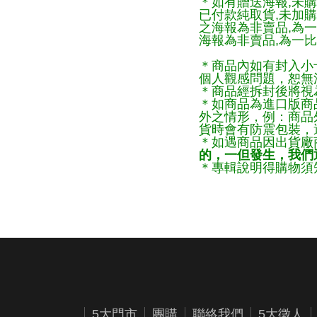
＊如有贈送海報,未購
已付款純取貨,未加
之海報為非賣品,為
海報為非賣品,為一比
＊商品內如有封入小
個人觀感問題，恕無
＊商品經拆封後將視
＊如商品為進口版商
外之情形，例：商品
貨時會有防震包裝，
＊如遇商品因出貨廠
的，一但發生，我們通
＊專輯說明得購物須知
5大門市
團購
聯絡我們
5大徵人