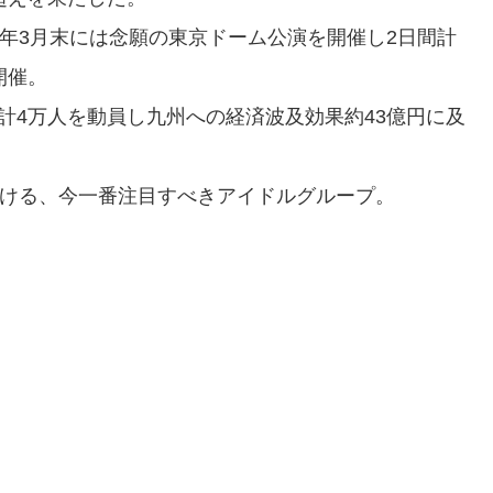
22年3月末には念願の東京ドーム公演を開催し2日間計
開催。
間計4万人を動員し九州への経済波及効果約43億円に及
届ける、今一番注目すべきアイドルグループ。