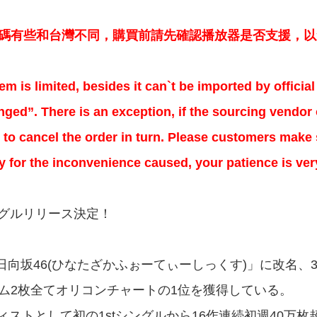
區碼有些和台灣不同，購買前請先確認播放器是否支援，
em is limited, besides it can`t be imported by offici
ged”. There is an exception, if the sourcing vendor o
to cancel the order in turn. Please customers make s
ry for the inconvenience caused, your patience is ve
シングルリリース決定！
、「日向坂46(ひなたざかふぉーてぃーしっくす)」に改名
バム2枚全てオリコンチャートの1位を獲得している。
ストとして初の1stシングルから16作連続初週40万枚