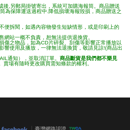
完成後,另郵局掛號寄出，系統可加購海報筒。商品贈送
報筒為保障運送過程中.降低損壞海報毀損，商品贈送之
不便拆閱，如遇內容物發生短缺情形，或是印刷上的
售網站一概不負責，恕無法提供退換貨。
損傷之物品，如為CD片碎裂、刮傷等影響正常播放以
響使用及播放，一律無法退換貨，敬請見諒!(商品出
AIL通知），並取消訂單。
商品斷貨是我們都不樂見
。
賣場有隨時更改購買需知條款的權利。
臺灣網路認證