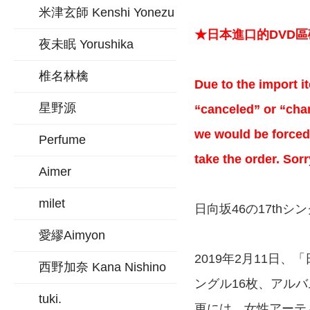
米津玄師 Kenshi Yonezu
★日本進口的DVD
夜未眠 Yorushika
椎名林檎
Due to the import it
星野源
“canceled” or “chan
we would be forced 
Perfume
take the order. Sor
Aimer
milet
日向坂46の17th
愛繆Aimyon
2019年2月11日
西野加奈 Kana Nishino
ングル16枚、アル
tuki.
更には、女性アーティ