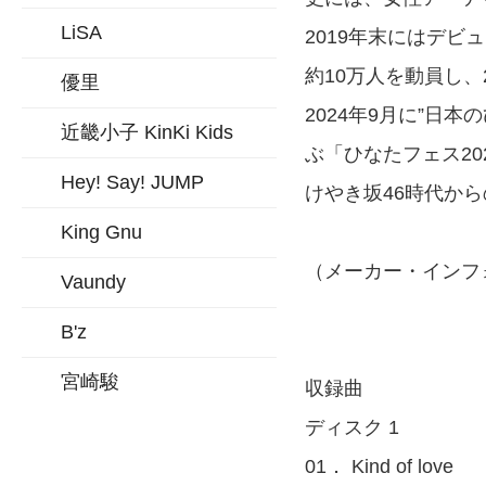
LiSA
2019年末にはデビ
約10万人を動員し、
優里
2024年9月に”日
近畿小子 KinKi Kids
ぶ「ひなたフェス20
Hey! Say! JUMP
けやき坂46時代か
King Gnu
（メーカー・インフ
Vaundy
B'z
宮崎駿
収録曲
ディスク 1
01． Kind of love