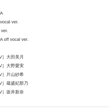
A
vocal ver.
ver.
ff vocal ver.
PV］大田美月
PV］大野愛実
PV］片山紗希
PV］蔵盛妃那乃
PV］坂井新奈