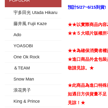
POPULAR
預計5/27~6/15到貨!
宇多田光 Utada Hikaru
藤井風 Fujii Kaze
★★以實際商品內容
★★５大唱片版權所
Ado
YOASOBI
★★為確保消費者權
One Ok Rock
★進口商品外盒包裝
＆TEAM
敬請見諒。★
Snow Man
★此商品為進口特殊
浪花男子
如遇日方供貨量不足
King & Prince
見諒！★