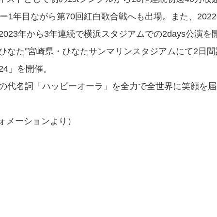
ュー1年目ながら第70回紅白歌合戦へも出場。また、20
2023年から3年連続で横浜スタジアムでの2days公演を
本のひなた”宮崎県・ひなたサンマリンスタジアムにて2日
24」を開催。
らの代名詞「ハッピーオーラ」を全力で全世界に笑顔を
ォメーションより）