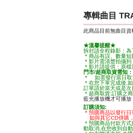
專輯曲目 TR
此商品目前無曲目資料
★溫馨提醒★
拆封請全程錄影：為
＊商品有誤、數量短
＊影片需清楚拍攝到
＊影片請提供：原檔
門市/超商取貨需知：
＊ 如需發行當日取
＊在您下單完成後,如
訂單請於當天或是次
＊超商取貨:訂購之商
藍光播放機才可播放
訂購須知:
＊預購商品以發行日
如與其它CD併購，
＊預購商品付款方式
動取消,在您收到自動