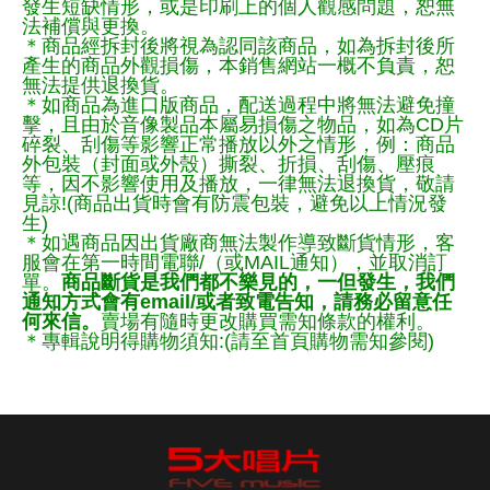
發生短缺情形，或是印刷上的個人觀感問題，恕無
法補償與更換。
＊商品經拆封後將視為認同該商品，如為拆封後所
產生的商品外觀損傷，本銷售網站一概不負責，恕
無法提供退換貨。
＊如商品為進口版商品，配送過程中將無法避免撞
擊，且由於音像製品本屬易損傷之物品，如為CD片
碎裂、刮傷等影響正常播放以外之情形，例：商品
外包裝（封面或外殼）撕裂、折損、刮傷、壓痕
等，因不影響使用及播放，一律無法退換貨，敬請
見諒!(商品出貨時會有防震包裝，避免以上情況發
生)
＊如遇商品因出貨廠商無法製作導致斷貨情形，客
服會在第一時間電聯/（或MAIL通知），並取消訂
單。
商品斷貨是我們都不樂見的，一但發生，我們
通知方式會有email/或者致電告知，請務必留意任
何來信。
賣場有隨時更改購買需知條款的權利。
＊專輯說明得購物須知:(請至首頁購物需知參閱)