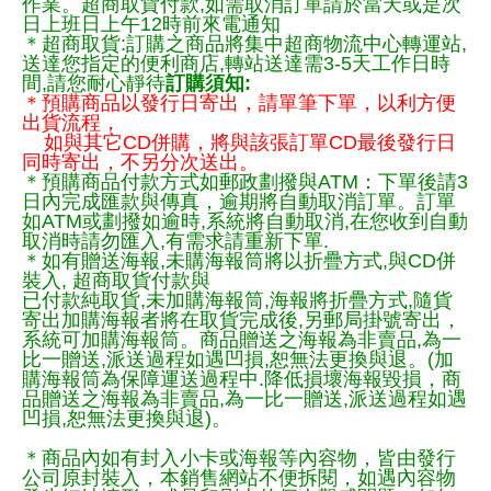
作業。超商取貨付款,如需取消訂單請於當天或是次
日上班日上午12時前來電通知
＊超商取貨:訂購之商品將集中超商物流中心轉運站,
送達您指定的便利商店,轉站送達需3-5天工作日時
間,請您耐心靜待
訂購須知:
＊預購商品以發行日寄出，請單筆下單，以利方便
出貨流程，
如與其它CD併購，將與該張訂單CD最後發行日
同時寄出，不另分次送出。
＊預購商品付款方式如郵政劃撥與ATM：下單後請3
日內完成匯款與傳真，逾期將自動取消訂單。訂單
如ATM或劃撥如逾時,系統將自動取消,在您收到自動
取消時請勿匯入,有需求請重新下單.
＊如有贈送海報,未購海報筒將以折疊方式,與CD併
裝入, 超商取貨付款與
已付款純取貨,未加購海報筒,海報將折疊方式,隨貨
寄出加購海報者將在取貨完成後,另郵局掛號寄出，
系統可加購海報筒。商品贈送之海報為非賣品,為一
比一贈送,派送過程如遇凹損,恕無法更換與退。(加
購海報筒為保障運送過程中.降低損壞海報毀損，商
品贈送之海報為非賣品,為一比一贈送,派送過程如遇
凹損,恕無法更換與退)。
＊商品內如有封入小卡或海報等內容物，皆由發行
公司原封裝入，本銷售網站不便拆閱，如遇內容物