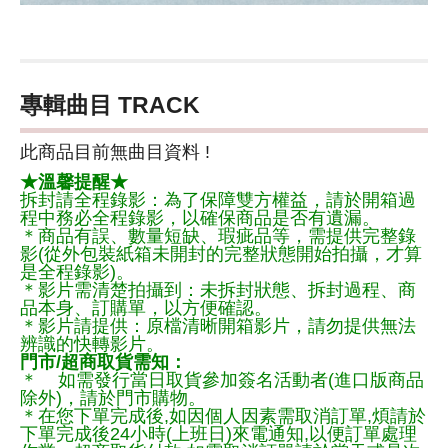
專輯曲目 TRACK
此商品目前無曲目資料 !
★溫馨提醒★
拆封請全程錄影：為了保障雙方權益，請於開箱過
程中務必全程錄影，以確保商品是否有遺漏。
＊商品有誤、數量短缺、瑕疵品等，需提供完整錄
影(從外包裝紙箱未開封的完整狀態開始拍攝，才算
是全程錄影)。
＊影片需清楚拍攝到：未拆封狀態、拆封過程、商
品本身、訂購單，以方便確認。
＊影片請提供：原檔清晰開箱影片，請勿提供無法
辨識的快轉影片。
門市/超商取貨需知：
＊ 如需發行當日取貨參加簽名活動者(進口版商品
除外)，請於門市購物。
＊在您下單完成後,如因個人因素需取消訂單,煩請於
下單完成後24小時(上班日)來電通知,以便訂單處理