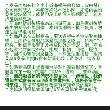
＊商品內如有封入小卡或海報等內容物，皆由發行
公司原封裝入，本銷售網站不便拆閱，如遇內容物
發生短缺情形，或是印刷上的個人觀感問題，恕無
法補償與更換。
＊商品經拆封後將視為認同該商品，如為拆封後所
產生的商品外觀損傷，本銷售網站一概不負責，恕
無法提供退換貨。
＊如商品為進口版商品，配送過程中將無法避免撞
擊，且由於音像製品本屬易損傷之物品，如為CD片
碎裂、刮傷等影響正常播放以外之情形，例：商品
外包裝（封面或外殼）撕裂、折損、刮傷、壓痕
等，因不影響使用及播放，一律無法退換貨，敬請
見諒!(商品出貨時會有防震包裝，避免以上情況發
生)
＊如遇商品因出貨廠商無法製作導致斷貨情形，客
服會在第一時間電聯/（或MAIL通知），並取消訂
單。
商品斷貨是我們都不樂見的，一但發生，我們
通知方式會有email/或者致電告知，請務必留意任
何來信。
賣場有隨時更改購買需知條款的權利。
＊專輯說明得購物須知:(請至首頁購物需知參閱)