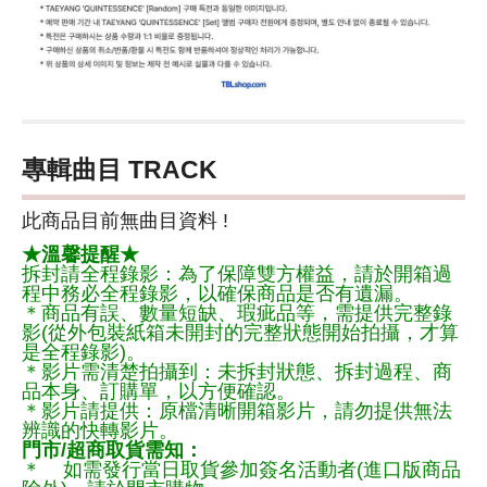
專輯曲目 TRACK
此商品目前無曲目資料 !
★溫馨提醒★
拆封請全程錄影：為了保障雙方權益，請於開箱過
程中務必全程錄影，以確保商品是否有遺漏。
＊商品有誤、數量短缺、瑕疵品等，需提供完整錄
影(從外包裝紙箱未開封的完整狀態開始拍攝，才算
是全程錄影)。
＊影片需清楚拍攝到：未拆封狀態、拆封過程、商
品本身、訂購單，以方便確認。
＊影片請提供：原檔清晰開箱影片，請勿提供無法
辨識的快轉影片。
門市/超商取貨需知：
＊ 如需發行當日取貨參加簽名活動者(進口版商品