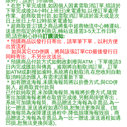
除外)，請於門市購物。
＊在您下單完成後,如因個人因素需取消訂單,煩請於
下單完成後24小時(上班日)來電通知,以便訂單處理
作業。超商取貨付款,如需取消訂單請於當天或是次
日上班日上午12時前來電通知
＊超商取貨:訂購之商品將集中超商物流中心轉運站,
送達您指定的便利商店,轉站送達需3-5天工作日時
間,請您耐心靜待
訂購須知:
＊預購商品以發行日寄出，請單筆下單，以利方便
出貨流程，
如與其它CD併購，將與該張訂單CD最後發行日
同時寄出，不另分次送出。
＊預購商品付款方式如郵政劃撥與ATM：下單後請3
日內完成匯款與傳真，逾期將自動取消訂單。訂單
如ATM或劃撥如逾時,系統將自動取消,在您收到自動
取消時請勿匯入,有需求請重新下單.
＊如有贈送海報,未購海報筒將以折疊方式,與CD併
裝入, 超商取貨付款與
已付款純取貨,未加購海報筒,海報將折疊方式,隨貨
寄出加購海報者將在取貨完成後,另郵局掛號寄出，
系統可加購海報筒。商品贈送之海報為非賣品,為一
比一贈送,派送過程如遇凹損,恕無法更換與退。(加
購海報筒為保障運送過程中.降低損壞海報毀損，商
品贈送之海報為非賣品,為一比一贈送,派送過程如遇
凹損,恕無法更換與退)。