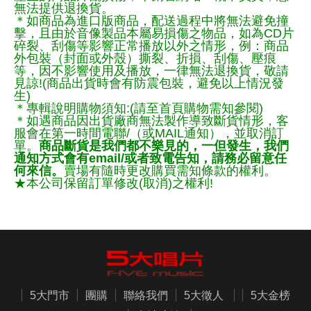
無法提供退換貨。
＊如商品為進口版商品，配送過程中將無法避免撞
擊，且由於音像製品本屬易損傷之物品，如為CD片
碎裂、刮傷等影響正常播放以外之情形，例：商品
外包裝（封面或外殼）撕裂、折損、刮傷、壓痕
等，因不影響使用及播放，一律無法退換貨，敬請
見諒!(商品出貨時會有防震包裝，避免以上情況發
生)
＊專輯說明購物須知:(請至首頁購物需知參閱)
＊如遇商品因出貨廠商無法製作導致斷貨情形，客
服會在第一時間電聯/（或MAIL通知），並取消訂
單。
商品斷貨是我們都不樂見的，一但發生，我們
通知方式會有email/或者致電告知，請務必留意任
何來信。
賣場有隨時更改購買需知條款的權利。
★本公司保留訂單修改(取消)之權利!
5大門市
團購
聯絡我們
5大徵人
5大金榜