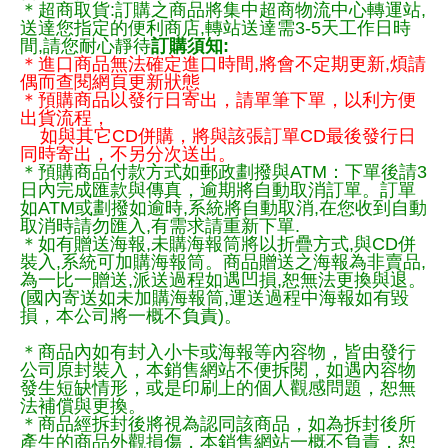
＊超商取貨:訂購之商品將集中超商物流中心轉運站,
送達您指定的便利商店,轉站送達需3-5天工作日時
間,請您耐心靜待
訂購須知:
＊進口商品無法確定進口時間,將會不定期更新,煩請
偶而查閱網頁更新狀態
＊預購商品以發行日寄出，請單筆下單，以利方便
出貨流程，
如與其它CD併購，將與該張訂單CD最後發行日
同時寄出，不另分次送出。
＊預購商品付款方式如郵政劃撥與ATM：下單後請3
日內完成匯款與傳真，逾期將自動取消訂單。訂單
如ATM或劃撥如逾時,系統將自動取消,在您收到自動
取消時請勿匯入,有需求請重新下單.
＊如有贈送海報,未購海報筒將以折疊方式,與CD併
裝入,系統可加購海報筒。商品贈送之海報為非賣品,
為一比一贈送,派送過程如遇凹損,恕無法更換與退。
(國內寄送如未加購海報筒,運送過程中海報如有毀
損，本公司將一概不負責)。
＊商品內如有封入小卡或海報等內容物，皆由發行
公司原封裝入，本銷售網站不便拆閱，如遇內容物
發生短缺情形，或是印刷上的個人觀感問題，恕無
法補償與更換。
＊商品經拆封後將視為認同該商品，如為拆封後所
產生的商品外觀損傷，本銷售網站一概不負責，恕