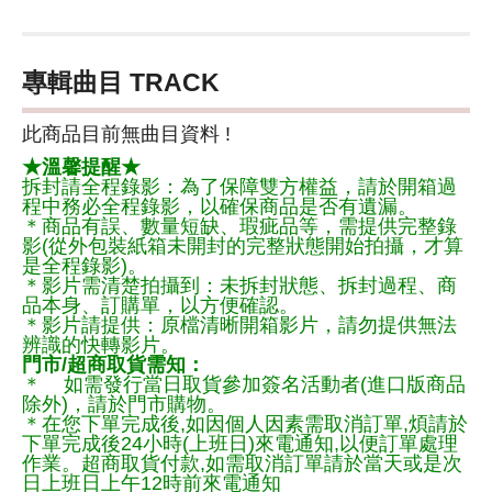
專輯曲目 TRACK
此商品目前無曲目資料 !
★溫馨提醒★
拆封請全程錄影：為了保障雙方權益，請於開箱過
程中務必全程錄影，以確保商品是否有遺漏。
＊商品有誤、數量短缺、瑕疵品等，需提供完整錄
影(從外包裝紙箱未開封的完整狀態開始拍攝，才算
是全程錄影)。
＊影片需清楚拍攝到：未拆封狀態、拆封過程、商
品本身、訂購單，以方便確認。
＊影片請提供：原檔清晰開箱影片，請勿提供無法
辨識的快轉影片。
門市/超商取貨需知：
＊ 如需發行當日取貨參加簽名活動者(進口版商品
除外)，請於門市購物。
＊在您下單完成後,如因個人因素需取消訂單,煩請於
下單完成後24小時(上班日)來電通知,以便訂單處理
作業。超商取貨付款,如需取消訂單請於當天或是次
日上班日上午12時前來電通知