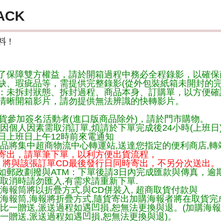
ACK
 !
了保障雙方權益，請於開箱過程中務必全程錄影，以確保
缺、瑕疵品等，需提供完整錄影(從外包裝紙箱未開封的完
：未拆封狀態、拆封過程、商品本身、訂購單，以方便確
清晰開箱影片，請勿提供無法辨識的快轉影片。
貨參加簽名活動者(進口版商品除外)，請於門市購物。
因個人因素需取消訂單,煩請於下單完成後24小時(上班日
日上班日上午12時前來電通知
品將集中超商物流中心轉運站,送達您指定的便利商店,轉站
寄出，請單筆下單，以利方便出貨流程，
將與該張訂單CD最後發行日同時寄出，不另分次送出。
如郵政劃撥與ATM：下單後請3日內完成匯款與傳真，逾
取消時請勿匯入,有需求請重新下單.
海報筒將以折疊方式,與CD併裝入, 超商取貨付款與
購海報筒,海報將折疊方式,隨貨寄出加購海報者將在取貨
一比一贈送,派送過程如遇凹損,恕無法更換與退。(加購海
一贈送,派送過程如遇凹損,恕無法更換與退)。