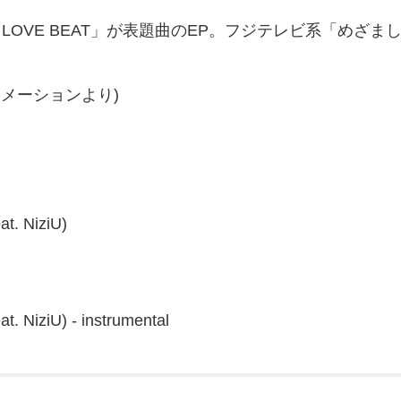
た「LOVE BEAT」が表題曲のEP。フジテレビ系「めざま
メーションより)
t. NiziU)
. NiziU) - instrumental