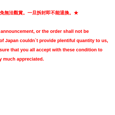
以免無法觀賞。一旦拆封即不能退換。★
al announcement, or the order shall not be
f Japan couldn`t provide plentiful quantity to us,
ure that you all accept with these condition to
ry much appreciated.