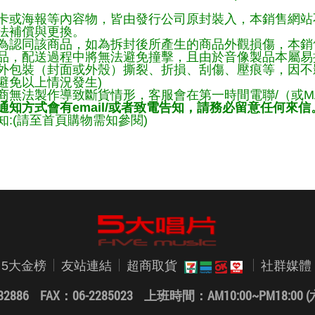
卡或海報等內容物，皆由發行公司原封裝入，本銷售網站
法補償與更換。
為認同該商品，如為拆封後所產生的商品外觀損傷，本銷
品，配送過程中將無法避免撞擊，且由於音像製品本屬易
外包裝（封面或外殼）撕裂、折損、刮傷、壓痕等，因不影
避免以上情況發生)
商無法製作導致斷貨情形，客服會在第一時間電聯/（或M
知方式會有email/或者致電告知，請務必留意任何來信
:(請至首頁購物需知參閱)
5大金榜
友站連結
超商取貨
社群媒體
82886 FAX：06-2285023
上班時間：AM10:00~PM18:0