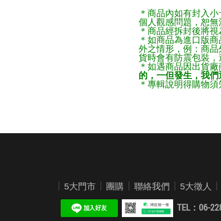
＊商品內如有封入小
個人觀感問題，恕無
＊商品經拆封後將視
＊如商品為進口版商
外之情形，例：商品
貨時會有防震包裝，
＊如遇商品因出貨廠
的，一但發生，我們通
＊專輯說明得購物須知
5大門市
團購
聯絡我們
5大徵人
TEL：06-22