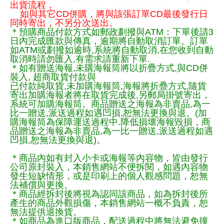
出貨流程，
如與其它CD併購，將與該張訂單CD最後發行日
同時寄出，不另分次送出。
＊預購商品付款方式如郵政劃撥與ATM：下單後請3
日內完成匯款與傳真，逾期將自動取消訂單。訂單
如ATM或劃撥如逾時,系統將自動取消,在您收到自動
取消時請勿匯入,有需求請重新下單.
＊如有贈送海報,未購海報筒將以折疊方式,與CD併
裝入, 超商取貨付款與
已付款純取貨,未加購海報筒,海報將折疊方式,隨貨
寄出加購海報者將在取貨完成後,另郵局掛號寄出，
系統可加購海報筒。商品贈送之海報為非賣品,為一
比一贈送,派送過程如遇凹損,恕無法更換與退。(加
購海報筒為保障運送過程中.降低損壞海報毀損，商
品贈送之海報為非賣品,為一比一贈送,派送過程如遇
凹損,恕無法更換與退)。
＊商品內如有封入小卡或海報等內容物，皆由發行
公司原封裝入，本銷售網站不便拆閱，如遇內容物
發生短缺情形，或是印刷上的個人觀感問題，恕無
法補償與更換。
＊商品經拆封後將視為認同該商品，如為拆封後所
產生的商品外觀損傷，本銷售網站一概不負責，恕
無法提供退換貨。
＊如商品為進口版商品，配送過程中將無法避免撞