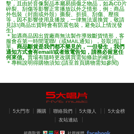
擊，且由於音像製品本屬易損傷之物品，如為CD片
碎裂、刮傷等影響正常播放以外之情形，例：商品
外包裝（封面或外殼）撕裂、折損、刮傷、壓痕
等，因不影響使用及播放，一律無法退換貨，敬請
見諒!(商品出貨時會有防震包裝，避免以上情況發
生)
＊如遇商品因出貨廠商無法製作導致斷貨情形，客
服會在第一時間電聯/（或MAIL通知），並取消訂
單。
商品斷貨是我們都不樂見的，一但發生，我們
通知方式會有email/或者致電告知，請務必留意任
何來信。
賣場有隨時更改購買需知條款的權利。
＊專輯說明得購物須知:(請至首頁購物需知參閱)
5大門市
團購
聯絡我們
5大徵人
5大金榜
友站連結
超商取貨
社群媒體