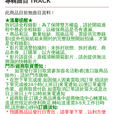
專輯曲目 TRACK
此商品目前無曲目資料 !
★溫馨提醒★
拆封請全程錄影：為了保障雙方權益，請於開箱過
程中務必全程錄影，以確保商品是否有遺漏。
＊商品有誤、數量短缺、瑕疵品等，需提供完整錄
影(從外包裝紙箱未開封的完整狀態開始拍攝，才算
是全程錄影)。
＊影片需清楚拍攝到：未拆封狀態、拆封過程、商
品本身、訂購單，以方便確認。
＊影片請提供：原檔清晰開箱影片，請勿提供無法
辨識的快轉影片。
門市/超商取貨需知：
＊ 如需發行當日取貨參加簽名活動者(進口版商品
除外)，請於門市購物。
＊在您下單完成後,如因個人因素需取消訂單,煩請於
下單完成後24小時(上班日)來電通知,以便訂單處理
作業。超商取貨付款,如需取消訂單請於當天或是次
日上班日上午12時前來電通知
＊超商取貨:訂購之商品將集中超商物流中心轉運站,
送達您指定的便利商店,轉站送達需3-5天工作日時
間,請您耐心靜待
訂購須知:
＊預購商品以發行日寄出，請單筆下單，以利方便