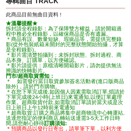
專輯曲目 TRACK
此商品目前無曲目資料 !
★溫馨提醒★
拆封請全程錄影：為了保障雙方權益，請於開箱過
程中務必全程錄影，以確保商品是否有遺漏。
＊商品有誤、數量短缺、瑕疵品等，需提供完整錄
影(從外包裝紙箱未開封的完整狀態開始拍攝，才算
是全程錄影)。
＊影片需清楚拍攝到：未拆封狀態、拆封過程、商
品本身、訂購單，以方便確認。
＊影片請提供：原檔清晰開箱影片，請勿提供無法
辨識的快轉影片。
門市/超商取貨需知：
＊ 如需發行當日取貨參加簽名活動者(進口版商品
除外)，請於門市購物。
＊在您下單完成後,如因個人因素需取消訂單,煩請於
下單完成後24小時(上班日)來電通知,以便訂單處理
作業。超商取貨付款,如需取消訂單請於當天或是次
日上班日上午12時前來電通知
＊超商取貨:訂購之商品將集中超商物流中心轉運站,
送達您指定的便利商店,轉站送達需3-5天工作日時
間,請您耐心靜待
訂購須知:
＊預購商品以發行日寄出，請單筆下單，以利方便