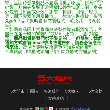
擊，且由於音像製品本屬易損傷之物品，如為CD片
碎裂、刮傷等影響正常播放以外之情形，例：商品
外包裝（封面或外殼）撕裂、折損、刮傷、壓痕
等，因不影響使用及播放，一律無法退換貨，敬請
見諒!(商品出貨時會有防震包裝，避免以上情況發
生)
＊如遇商品因出貨廠商無法製作導致斷貨情形，客
服會在第一時間電聯/（或MAIL通知），並取消訂
單。
商品斷貨是我們都不樂見的，一但發生，我們
通知方式會有email/或者致電告知，請務必留意任
何來信。
賣場有隨時更改購買需知條款的權利。
＊專輯說明得購物須知:(請至首頁購物需知參閱)
5大門市
團購
聯絡我們
5大徵人
5大金榜
友站連結
超商取貨
社群媒體