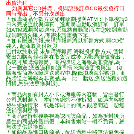
出貨流程，
如與其它CD併購，將與該張訂單CD最後發行日
同時寄出，不另分次送出。
＊預購商品付款方式如郵政劃撥與ATM：下單後請3
日內完成匯款與傳真，逾期將自動取消訂單。訂單
如ATM或劃撥如逾時,系統將自動取消,在您收到自動
取消時請勿匯入,有需求請重新下單.
＊如有贈送海報,未購海報筒將以折疊方式,與CD併
裝入, 超商取貨付款與
已付款純取貨,未加購海報筒,海報將折疊方式,隨貨
寄出加購海報者將在取貨完成後,另郵局掛號寄出，
系統可加購海報筒。商品贈送之海報為非賣品,為一
比一贈送,派送過程如遇凹損,恕無法更換與退。(加
購海報筒為保障運送過程中.降低損壞海報毀損，商
品贈送之海報為非賣品,為一比一贈送,派送過程如遇
凹損,恕無法更換與退)。
＊商品內如有封入小卡或海報等內容物，皆由發行
公司原封裝入，本銷售網站不便拆閱，如遇內容物
發生短缺情形，或是印刷上的個人觀感問題，恕無
法補償與更換。
＊商品經拆封後將視為認同該商品，如為拆封後所
產生的商品外觀損傷，本銷售網站一概不負責，恕
無法提供退換貨。
＊如商品為進口版商品，配送過程中將無法避免撞