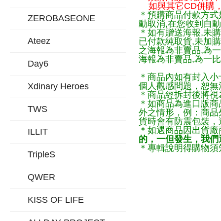
如與其它CD併購，
＊預購商品付款方式
ZEROBASEONE
動取消,在您收到自動
＊如有贈送海報,未購
Ateez
已付款純取貨,未加
之海報為非賣品,為
海報為非賣品,為一比
Day6
＊商品內如有封入小
個人觀感問題，恕無
Xdinary Heroes
＊商品經拆封後將視
＊如商品為進口版商
TWS
外之情形，例：商品
貨時會有防震包裝，
＊如遇商品因出貨廠
ILLIT
的，一但發生，我們通
＊專輯說明得購物須知
TripleS
QWER
KISS OF LIFE