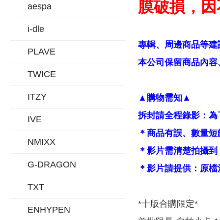
膜破損，因
aespa
i-dle
專輯、周邊商品等建
PLAVE
本公司保留商品內容、
TWICE
ITZY
▲購物需知▲
拆封請全程錄影：為
IVE
＊商品有誤、數量短
NMIXX
＊影片需清楚拍攝到
G-DRAGON
＊影片請提供：原檔
TXT
*十版合購限定*
ENHYPEN