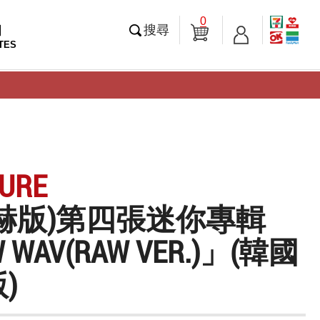
0
知
搜尋
TES
URE
赫版)第四張迷你專輯
 WAV(RAW VER.)」(韓國
)