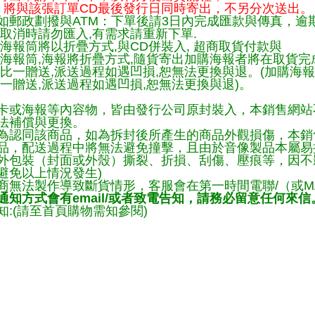
將與該張訂單CD最後發行日同時寄出，不另分次送出。
如郵政劃撥與ATM：下單後請3日內完成匯款與傳真，逾
取消時請勿匯入,有需求請重新下單.
海報筒將以折疊方式,與CD併裝入, 超商取貨付款與
購海報筒,海報將折疊方式,隨貨寄出加購海報者將在取貨
一比一贈送,派送過程如遇凹損,恕無法更換與退。(加購海
一贈送,派送過程如遇凹損,恕無法更換與退)。
卡或海報等內容物，皆由發行公司原封裝入，本銷售網站
法補償與更換。
為認同該商品，如為拆封後所產生的商品外觀損傷，本銷
品，配送過程中將無法避免撞擊，且由於音像製品本屬易
外包裝（封面或外殼）撕裂、折損、刮傷、壓痕等，因不影
避免以上情況發生)
商無法製作導致斷貨情形，客服會在第一時間電聯/（或M
知方式會有email/或者致電告知，請務必留意任何來信
:(請至首頁購物需知參閱)