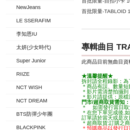
首批限量-自拍小卡 1
NewJeans
首批限量-TABLOID 
LE SSERAFIM
李知恩IU
專輯曲目 TR
太妍(少女時代)
Super Junior
此商品目前無曲目資料
RIIZE
★溫馨提醒★
拆封請全程錄影：為
＊商品有誤、數量短
NCT WISH
＊影片需清楚拍攝到
＊影片請提供：原檔
NCT DREAM
門市/超商取貨需知：
＊ 如需發行當日取
＊在您下單完成後,如
BTS防彈少年團
訂單請於當天或是次
＊超商取貨:訂購之商
BLACKPINK
＊預購商品以發行日