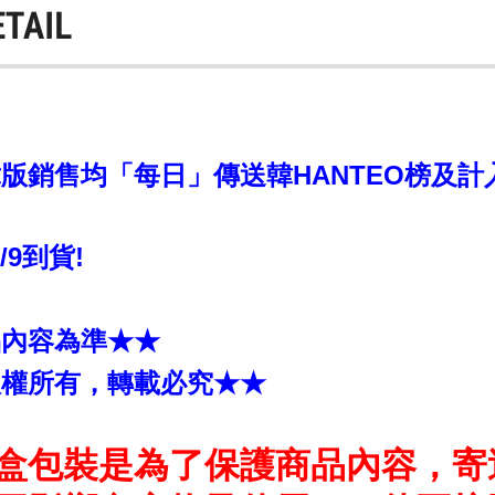
ETAIL
銷售均「每日」傳送韓HANTEO榜及計入CI
6/9到貨!
品內容為準★★
版權所有，轉載必究★★
盒包裝是為了保護商品內容，寄