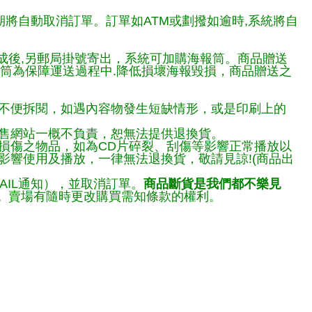
期將自動取消訂單。訂單如ATM或劃撥如逾時,系統將自
完成後,另郵局掛號寄出，系統可加購海報筒。商品贈送
報筒為保障運送過程中.降低損壞海報毀損，商品贈送之
不便拆閱，如遇內容物發生短缺情形，或是印刷上的
售網站一概不負責，恕無法提供退換貨。
損傷之物品，如為CD片碎裂、刮傷等影響正常播放以
響使用及播放，一律無法退換貨，敬請見諒!(商品出
AIL通知），並取消訂單。
商品斷貨是我們都不樂見
。
賣場有隨時更改購買需知條款的權利。