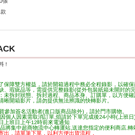
0張
1款
ACK
 !
了保障雙方權益，請於開箱過程中務必全程錄影，以確保
缺、瑕疵品等，需提供完整錄影(從外包裝紙箱未開封的完
：未拆封狀態、拆封過程、商品本身、訂購單，以方便確
清晰開箱影片，請勿提供無法辨識的快轉影片。
貨參加簽名活動者(進口版商品除外)，請於門市購物。
因個人因素需取消訂單,煩請於下單完成後24小時(上班日
日上班日上午12時前來電通知
品將集中超商物流中心轉運站,送達您指定的便利商店,轉站
寄出，請單筆下單，以利方便出貨流程，