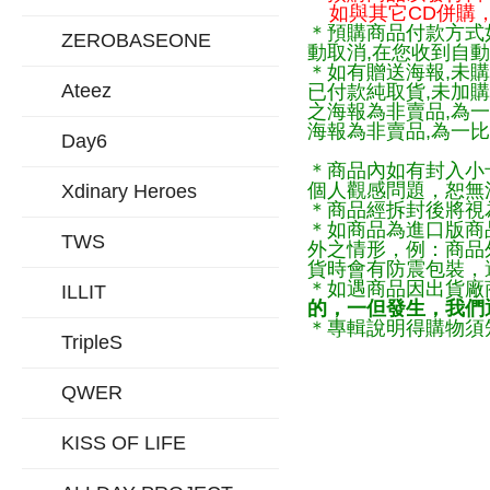
如與其它CD併購，
＊預購商品付款方式
ZEROBASEONE
動取消,在您收到自動
＊如有贈送海報,未購
Ateez
已付款純取貨,未加
之海報為非賣品,為
海報為非賣品,為一比
Day6
＊商品內如有封入小
個人觀感問題，恕無
Xdinary Heroes
＊商品經拆封後將視
＊如商品為進口版商
TWS
外之情形，例：商品
貨時會有防震包裝，
＊如遇商品因出貨廠
ILLIT
的，一但發生，我們通
＊專輯說明得購物須知
TripleS
QWER
KISS OF LIFE