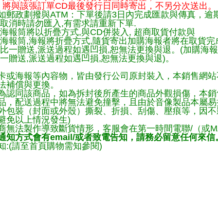
將與該張訂單CD最後發行日同時寄出，不另分次送出。
如郵政劃撥與ATM：下單後請3日內完成匯款與傳真，逾
取消時請勿匯入,有需求請重新下單.
海報筒將以折疊方式,與CD併裝入, 超商取貨付款與
購海報筒,海報將折疊方式,隨貨寄出加購海報者將在取貨
一比一贈送,派送過程如遇凹損,恕無法更換與退。(加購海
一贈送,派送過程如遇凹損,恕無法更換與退)。
卡或海報等內容物，皆由發行公司原封裝入，本銷售網站
法補償與更換。
為認同該商品，如為拆封後所產生的商品外觀損傷，本銷
品，配送過程中將無法避免撞擊，且由於音像製品本屬易
外包裝（封面或外殼）撕裂、折損、刮傷、壓痕等，因不影
避免以上情況發生)
商無法製作導致斷貨情形，客服會在第一時間電聯/（或M
知方式會有email/或者致電告知，請務必留意任何來信
:(請至首頁購物需知參閱)