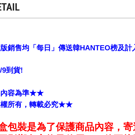
ETAIL
銷售均「每日」傳送韓HANTEO榜及計入CI
6/9到貨!
品內容為準★★
版權所有，轉載必究★★
盒包裝是為了保護商品內容，寄