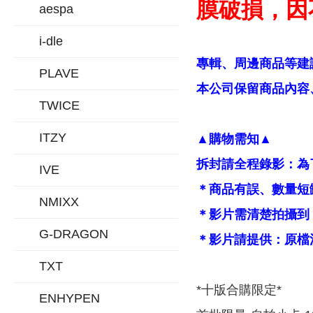
膜破損，因
aespa
i-dle
專輯、周邊商品等建
PLAVE
本公司保留商品內容、
TWICE
ITZY
▲購物需知▲
拆封請全程錄影：為
IVE
＊商品有誤、數量短
NMIXX
＊影片需清楚拍攝到
G-DRAGON
＊影片請提供：原檔
TXT
*十版合購限定*
ENHYPEN