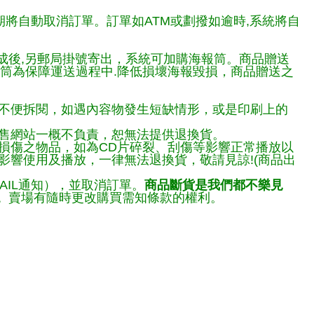
期將自動取消訂單。訂單如ATM或劃撥如逾時,系統將自
完成後,另郵局掛號寄出，系統可加購海報筒。商品贈送
報筒為保障運送過程中.降低損壞海報毀損，商品贈送之
不便拆閱，如遇內容物發生短缺情形，或是印刷上的
售網站一概不負責，恕無法提供退換貨。
損傷之物品，如為CD片碎裂、刮傷等影響正常播放以
響使用及播放，一律無法退換貨，敬請見諒!(商品出
AIL通知），並取消訂單。
商品斷貨是我們都不樂見
。
賣場有隨時更改購買需知條款的權利。