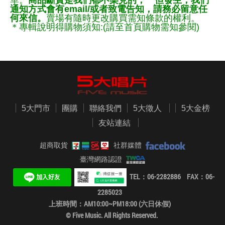
單。
商品斷貨是我們都不樂見的，一但發生，我們
通知方式會有email/或者致電告知，請務必留意任
何來信。
賣場有隨時更改購買需知條款的權利。
＊專輯說明得購物須知:(請至首頁購物需知參閱)
5大門市
團購
聯絡我們
5大徵人
5大金榜
友站連結
超商取貨
社群媒體
臺灣網路認證
TEL：06-2282886 FAX：06-
2285023
上班時間：AM10:00~PM18:00 (六日休假)
© Five Music. All Rights Reserved.