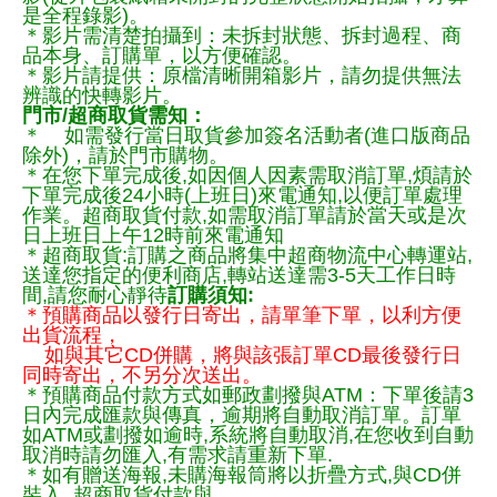
是全程錄影)。
＊影片需清楚拍攝到：未拆封狀態、拆封過程、商
品本身、訂購單，以方便確認。
＊影片請提供：原檔清晰開箱影片，請勿提供無法
辨識的快轉影片。
門市/超商取貨需知：
＊ 如需發行當日取貨參加簽名活動者(進口版商品
除外)，請於門市購物。
＊在您下單完成後,如因個人因素需取消訂單,煩請於
下單完成後24小時(上班日)來電通知,以便訂單處理
作業。超商取貨付款,如需取消訂單請於當天或是次
日上班日上午12時前來電通知
＊超商取貨:訂購之商品將集中超商物流中心轉運站,
送達您指定的便利商店,轉站送達需3-5天工作日時
間,請您耐心靜待
訂購須知:
＊預購商品以發行日寄出，請單筆下單，以利方便
出貨流程，
如與其它CD併購，將與該張訂單CD最後發行日
同時寄出，不另分次送出。
＊預購商品付款方式如郵政劃撥與ATM：下單後請3
日內完成匯款與傳真，逾期將自動取消訂單。訂單
如ATM或劃撥如逾時,系統將自動取消,在您收到自動
取消時請勿匯入,有需求請重新下單.
＊如有贈送海報,未購海報筒將以折疊方式,與CD併
裝入, 超商取貨付款與