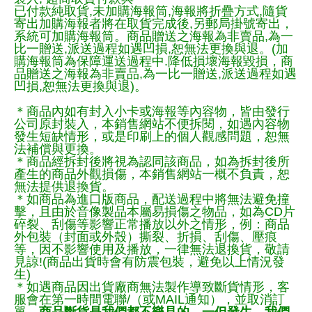
已付款純取貨,未加購海報筒,海報將折疊方式,隨貨
寄出加購海報者將在取貨完成後,另郵局掛號寄出，
系統可加購海報筒。商品贈送之海報為非賣品,為一
比一贈送,派送過程如遇凹損,恕無法更換與退。(加
購海報筒為保障運送過程中.降低損壞海報毀損，商
品贈送之海報為非賣品,為一比一贈送,派送過程如遇
凹損,恕無法更換與退)。
＊商品內如有封入小卡或海報等內容物，皆由發行
公司原封裝入，本銷售網站不便拆閱，如遇內容物
發生短缺情形，或是印刷上的個人觀感問題，恕無
法補償與更換。
＊商品經拆封後將視為認同該商品，如為拆封後所
產生的商品外觀損傷，本銷售網站一概不負責，恕
無法提供退換貨。
＊如商品為進口版商品，配送過程中將無法避免撞
擊，且由於音像製品本屬易損傷之物品，如為CD片
碎裂、刮傷等影響正常播放以外之情形，例：商品
外包裝（封面或外殼）撕裂、折損、刮傷、壓痕
等，因不影響使用及播放，一律無法退換貨，敬請
見諒!(商品出貨時會有防震包裝，避免以上情況發
生)
＊如遇商品因出貨廠商無法製作導致斷貨情形，客
服會在第一時間電聯/（或MAIL通知），並取消訂