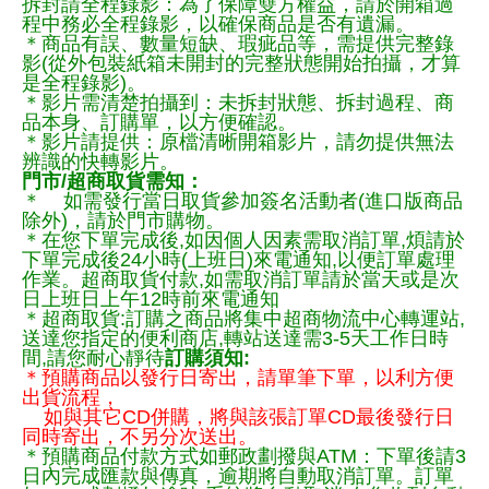
拆封請全程錄影：為了保障雙方權益，請於開箱過
程中務必全程錄影，以確保商品是否有遺漏。
＊商品有誤、數量短缺、瑕疵品等，需提供完整錄
影(從外包裝紙箱未開封的完整狀態開始拍攝，才算
是全程錄影)。
＊影片需清楚拍攝到：未拆封狀態、拆封過程、商
品本身、訂購單，以方便確認。
＊影片請提供：原檔清晰開箱影片，請勿提供無法
辨識的快轉影片。
門市/超商取貨需知：
＊ 如需發行當日取貨參加簽名活動者(進口版商品
除外)，請於門市購物。
＊在您下單完成後,如因個人因素需取消訂單,煩請於
下單完成後24小時(上班日)來電通知,以便訂單處理
作業。超商取貨付款,如需取消訂單請於當天或是次
日上班日上午12時前來電通知
＊超商取貨:訂購之商品將集中超商物流中心轉運站,
送達您指定的便利商店,轉站送達需3-5天工作日時
間,請您耐心靜待
訂購須知:
＊預購商品以發行日寄出，請單筆下單，以利方便
出貨流程，
如與其它CD併購，將與該張訂單CD最後發行日
同時寄出，不另分次送出。
＊預購商品付款方式如郵政劃撥與ATM：下單後請3
日內完成匯款與傳真，逾期將自動取消訂單。訂單