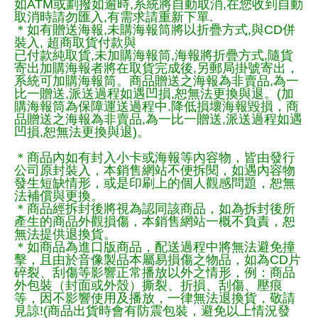
如ATM或劃撥如逾時,系統將自動取消,在您收到自動
取消時請勿匯入,有需求請重新下單.
＊如有贈送海報,未購海報筒將以折疊方式,與CD併
裝入, 超商取貨付款與
已付款純取貨,未加購海報筒,海報將折疊方式,隨貨
寄出加購海報者將在取貨完成後,另郵局掛號寄出，
系統可加購海報筒。商品贈送之海報為非賣品,為一
比一贈送,派送過程如遇凹損,恕無法更換與退。(加
購海報筒為保障運送過程中.降低損壞海報毀損，商
品贈送之海報為非賣品,為一比一贈送,派送過程如遇
凹損,恕無法更換與退)。
＊商品內如有封入小卡或海報等內容物，皆由發行
公司原封裝入，本銷售網站不便拆閱，如遇內容物
發生短缺情形，或是印刷上的個人觀感問題，恕無
法補償與更換。
＊商品經拆封後將視為認同該商品，如為拆封後所
產生的商品外觀損傷，本銷售網站一概不負責，恕
無法提供退換貨。
＊如商品為進口版商品，配送過程中將無法避免撞
擊，且由於音像製品本屬易損傷之物品，如為CD片
碎裂、刮傷等影響正常播放以外之情形，例：商品
外包裝（封面或外殼）撕裂、折損、刮傷、壓痕
等，因不影響使用及播放，一律無法退換貨，敬請
見諒!(商品出貨時會有防震包裝，避免以上情況發