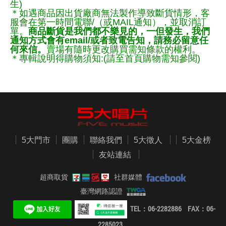
生)
＊如遇商品因出貨廠商無法製作導致斷貨情形，客
服會在第一時間電聯/（或MAIL通知），並取消訂
單。
商品斷貨是我們都不樂見的，一但發生，我們
通知方式會有email/或者致電告知，請務必留意任
何來信。
賣場有隨時更改購買需知條款的權利。
＊專輯說明得購物須知:(請至首頁購物需知參閱)
5大門市
團購
聯絡我們
5大徵人
5大金榜
友站連結
超商取貨
社群媒體
臺灣網路認證
TEL：06-2282886 FAX：06-
2285023