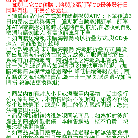
如與其它CD併購，將與該張訂單CD最後發行日
同時寄出，不另分次送出。
＊預購商品付款方式如郵政劃撥與ATM：下單後請3
日內完成匯款與傳真，逾期將自動取消訂單。訂單
如ATM或劃撥如逾時,系統將自動取消,在您收到自動
取消時請勿匯入,有需求請重新下單.
＊如有贈送海報,未購海報筒將以折疊方式,與CD併
裝入, 超商取貨付款與
已付款純取貨,未加購海報筒,海報將折疊方式,隨貨
寄出加購海報者將在取貨完成後,另郵局掛號寄出，
系統可加購海報筒。商品贈送之海報為非賣品,為一
比一贈送,派送過程如遇凹損,恕無法更換與退。(加
購海報筒為保障運送過程中.降低損壞海報毀損，商
品贈送之海報為非賣品,為一比一贈送,派送過程如遇
凹損,恕無法更換與退)。
＊商品內如有封入小卡或海報等內容物，皆由發行
公司原封裝入，本銷售網站不便拆閱，如遇內容物
發生短缺情形，或是印刷上的個人觀感問題，恕無
法補償與更換。
＊商品經拆封後將視為認同該商品，如為拆封後所
產生的商品外觀損傷，本銷售網站一概不負責，恕
無法提供退換貨。
＊如商品為進口版商品，配送過程中將無法避免撞