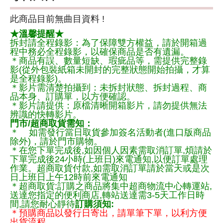
此商品目前無曲目資料 !
★溫馨提醒★
拆封請全程錄影：為了保障雙方權益，請於開箱過
程中務必全程錄影，以確保商品是否有遺漏。
＊商品有誤、數量短缺、瑕疵品等，需提供完整錄
影(從外包裝紙箱未開封的完整狀態開始拍攝，才算
是全程錄影)。
＊影片需清楚拍攝到：未拆封狀態、拆封過程、商
品本身、訂購單，以方便確認。
＊影片請提供：原檔清晰開箱影片，請勿提供無法
辨識的快轉影片。
門市/超商取貨需知：
＊ 如需發行當日取貨參加簽名活動者(進口版商品
除外)，請於門市購物。
＊在您下單完成後,如因個人因素需取消訂單,煩請於
下單完成後24小時(上班日)來電通知,以便訂單處理
作業。超商取貨付款,如需取消訂單請於當天或是次
日上班日上午12時前來電通知
＊超商取貨:訂購之商品將集中超商物流中心轉運站,
送達您指定的便利商店,轉站送達需3-5天工作日時
間,請您耐心靜待
訂購須知:
＊預購商品以發行日寄出，請單筆下單，以利方便
出貨流程，