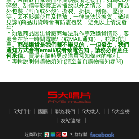
擊，且由於音像製品本屬易損傷之物品，如為CD片
碎裂、刮傷等影響正常播放以外之情形，例：商品
外包裝（封面或外殼）撕裂、折損、刮傷、壓痕
等，因不影響使用及播放，一律無法退換貨，敬請
見諒!(商品出貨時會有防震包裝，避免以上情況發
生)
＊如遇商品因出貨廠商無法製作導致斷貨情形，客
服會在第一時間電聯/（或MAIL通知），並取消訂
單。
商品斷貨是我們都不樂見的，一但發生，我們
通知方式會有email/或者致電告知，請務必留意任
何來信。
賣場有隨時更改購買需知條款的權利。
＊專輯說明得購物須知:(請至首頁購物需知參閱)
5大門市
團購
聯絡我們
5大徵人
5大金榜
友站連結
超商取貨
社群媒體