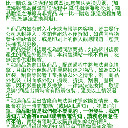
比一贈送,派送過程如遇凹損,恕無法更換與退。(加
購海報筒為保障運送過程中.降低損壞海報毀損，商
品贈送之海報為非賣品,為一比一贈送,派送過程如遇
凹損,恕無法更換與退)。
＊商品內如有封入小卡或海報等內容物，皆由發行
公司原封裝入，本銷售網站不便拆閱，如遇內容物
發生短缺情形，或是印刷上的個人觀感問題，恕無
法補償與更換。
＊商品經拆封後將視為認同該商品，如為拆封後所
產生的商品外觀損傷，本銷售網站一概不負責，恕
無法提供退換貨。
＊如商品為進口版商品，配送過程中將無法避免撞
擊，且由於音像製品本屬易損傷之物品，如為CD片
碎裂、刮傷等影響正常播放以外之情形，例：商品
外包裝（封面或外殼）撕裂、折損、刮傷、壓痕
等，因不影響使用及播放，一律無法退換貨，敬請
見諒!(商品出貨時會有防震包裝，避免以上情況發
生)
＊如遇商品因出貨廠商無法製作導致斷貨情形，客
服會在第一時間電聯/（或MAIL通知），並取消訂
單。
商品斷貨是我們都不樂見的，一但發生，我們
通知方式會有email/或者致電告知，請務必留意任
何來信。
賣場有隨時更改購買需知條款的權利。
＊專輯說明得購物須知:(請至首頁購物需知參閱)