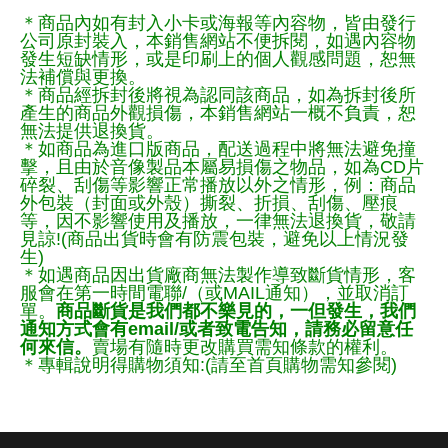
＊商品內如有封入小卡或海報等內容物，皆由發行
公司原封裝入，本銷售網站不便拆閱，如遇內容物
發生短缺情形，或是印刷上的個人觀感問題，恕無
法補償與更換。
＊商品經拆封後將視為認同該商品，如為拆封後所
產生的商品外觀損傷，本銷售網站一概不負責，恕
無法提供退換貨。
＊如商品為進口版商品，配送過程中將無法避免撞
擊，且由於音像製品本屬易損傷之物品，如為CD片
碎裂、刮傷等影響正常播放以外之情形，例：商品
外包裝（封面或外殼）撕裂、折損、刮傷、壓痕
等，因不影響使用及播放，一律無法退換貨，敬請
見諒!(商品出貨時會有防震包裝，避免以上情況發
生)
＊如遇商品因出貨廠商無法製作導致斷貨情形，客
服會在第一時間電聯/（或MAIL通知），並取消訂
單。
商品斷貨是我們都不樂見的，一但發生，我們
通知方式會有email/或者致電告知，請務必留意任
何來信。
賣場有隨時更改購買需知條款的權利。
＊專輯說明得購物須知:(請至首頁購物需知參閱)