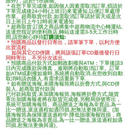
除外)，請於門市購物。
＊在您下單完成後,如因個人因素需取消訂單,煩請於
下單完成後24小時(上班日)來電通知,以便訂單處理
作業。超商取貨付款,如需取消訂單請於當天或是次
日上班日上午12時前來電通知
＊超商取貨:訂購之商品將集中超商物流中心轉運站,
送達您指定的便利商店,轉站送達需3-5天工作日時
間,請您耐心靜待
訂購須知:
＊預購商品以發行日寄出，請單筆下單，以利方便
出貨流程，
如與其它CD併購，將與該張訂單CD最後發行日
同時寄出，不另分次送出。
＊預購商品付款方式如郵政劃撥與ATM：下單後請3
日內完成匯款與傳真，逾期將自動取消訂單。訂單
如ATM或劃撥如逾時,系統將自動取消,在您收到自動
取消時請勿匯入,有需求請重新下單.
＊如有贈送海報,未購海報筒將以折疊方式,與CD併
裝入, 超商取貨付款與
已付款純取貨,未加購海報筒,海報將折疊方式,隨貨
寄出加購海報者將在取貨完成後,另郵局掛號寄出，
系統可加購海報筒。商品贈送之海報為非賣品,為一
比一贈送,派送過程如遇凹損,恕無法更換與退。(加
購海報筒為保障運送過程中.降低損壞海報毀損，商
品贈送之海報為非賣品,為一比一贈送,派送過程如遇
凹損,恕無法更換與退)。