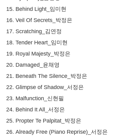
15. Behind Light_임미현
16. Veil Of Secrets_박정은
17. Scratching_김연정
18. Tender Heart_임미현
19. Royal Majesty_박정은
20. Damaged_윤채영
21. Beneath The Silence_박정은
22. Glimpse of Shadow_서정은
23. Malfunction_신현필
24. Behind It All_서정은
25. Propter Te Palpitat_박정은
26. Already Free (Piano Reprise)_서정은