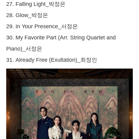
27. Falling Light_박정은
28. Glow_박정은
29. In Your Presence_서정은
30. My Favorite Part (Arr. String Quartet and
Piano)_서정은
31. Already Free (Exultation)_최정인