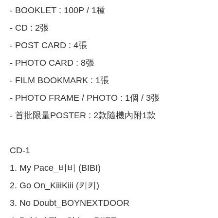
- BOOKLET : 100P / 1種
- CD : 2張
- POST CARD : 4張
- PHOTO CARD : 8張
- FILM BOOKMARK : 1張
- PHOTO FRAME / PHOTO : 1個 / 3張
- 首批限量POSTER : 2款隨機內附1款
CD-1
1. My Pace_비비 (BIBI)
2. Go On_KiiiKiii (키키)
3. No Doubt_BOYNEXTDOOR