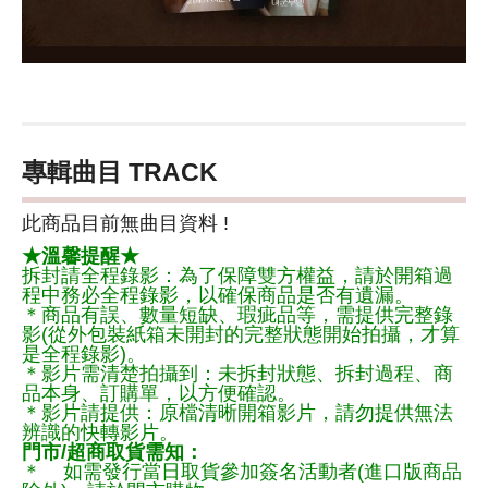
專輯曲目 TRACK
此商品目前無曲目資料 !
★溫馨提醒★
拆封請全程錄影：為了保障雙方權益，請於開箱過
程中務必全程錄影，以確保商品是否有遺漏。
＊商品有誤、數量短缺、瑕疵品等，需提供完整錄
影(從外包裝紙箱未開封的完整狀態開始拍攝，才算
是全程錄影)。
＊影片需清楚拍攝到：未拆封狀態、拆封過程、商
品本身、訂購單，以方便確認。
＊影片請提供：原檔清晰開箱影片，請勿提供無法
辨識的快轉影片。
門市/超商取貨需知：
＊ 如需發行當日取貨參加簽名活動者(進口版商品