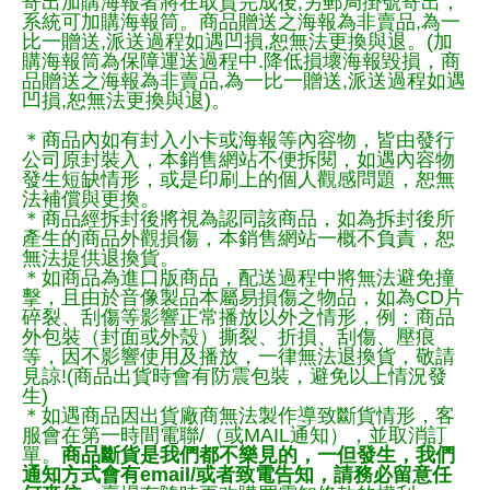
寄出加購海報者將在取貨完成後,另郵局掛號寄出，
系統可加購海報筒。商品贈送之海報為非賣品,為一
比一贈送,派送過程如遇凹損,恕無法更換與退。(加
購海報筒為保障運送過程中.降低損壞海報毀損，商
品贈送之海報為非賣品,為一比一贈送,派送過程如遇
凹損,恕無法更換與退)。
＊商品內如有封入小卡或海報等內容物，皆由發行
公司原封裝入，本銷售網站不便拆閱，如遇內容物
發生短缺情形，或是印刷上的個人觀感問題，恕無
法補償與更換。
＊商品經拆封後將視為認同該商品，如為拆封後所
產生的商品外觀損傷，本銷售網站一概不負責，恕
無法提供退換貨。
＊如商品為進口版商品，配送過程中將無法避免撞
擊，且由於音像製品本屬易損傷之物品，如為CD片
碎裂、刮傷等影響正常播放以外之情形，例：商品
外包裝（封面或外殼）撕裂、折損、刮傷、壓痕
等，因不影響使用及播放，一律無法退換貨，敬請
見諒!(商品出貨時會有防震包裝，避免以上情況發
生)
＊如遇商品因出貨廠商無法製作導致斷貨情形，客
服會在第一時間電聯/（或MAIL通知），並取消訂
單。
商品斷貨是我們都不樂見的，一但發生，我們
通知方式會有email/或者致電告知，請務必留意任