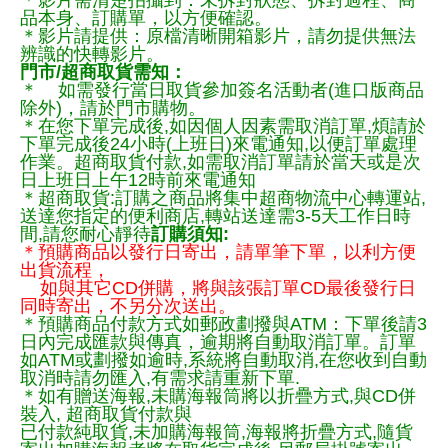
品本身、訂購單，以方便確認。
＊影片請提供：原檔清晰開箱影片，請勿提供無法
辨識的快轉影片。
門市/超商取貨需知：
＊ 如需發行當日取貨參加簽名活動者(進口版商品
除外)，請於門市購物。
＊在您下單完成後,如因個人因素需取消訂單,煩請於
下單完成後24小時(上班日)來電通知,以便訂單處理
作業。超商取貨付款,如需取消訂單請於當天或是次
日上班日上午12時前來電通知
＊超商取貨:訂購之商品將集中超商物流中心轉運站,
送達您指定的便利商店,轉站送達需3-5天工作日時
間,請您耐心靜待
訂購須知:
＊預購商品以發行日寄出，請單筆下單，以利方便
出貨流程，
如與其它CD併購，將與該張訂單CD最後發行日
同時寄出，不另分次送出。
＊預購商品付款方式如郵政劃撥與ATM：下單後請3
日內完成匯款與傳真，逾期將自動取消訂單。訂單
如ATM或劃撥如逾時,系統將自動取消,在您收到自動
取消時請勿匯入,有需求請重新下單.
＊如有贈送海報,未購海報筒將以折疊方式,與CD併
裝入, 超商取貨付款與
已付款純取貨,未加購海報筒,海報將折疊方式,隨貨