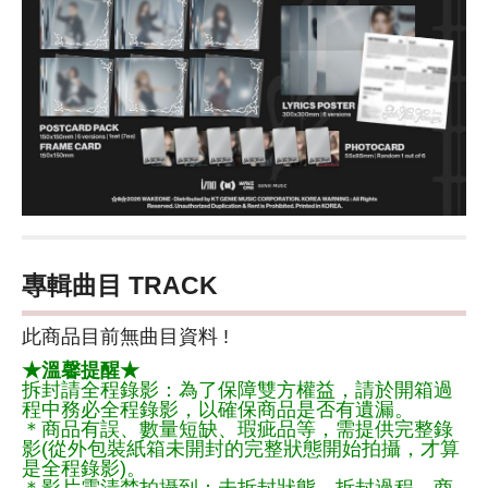
專輯曲目 TRACK
此商品目前無曲目資料 !
★溫馨提醒★
拆封請全程錄影：為了保障雙方權益，請於開箱過
程中務必全程錄影，以確保商品是否有遺漏。
＊商品有誤、數量短缺、瑕疵品等，需提供完整錄
影(從外包裝紙箱未開封的完整狀態開始拍攝，才算
是全程錄影)。
＊影片需清楚拍攝到：未拆封狀態、拆封過程、商