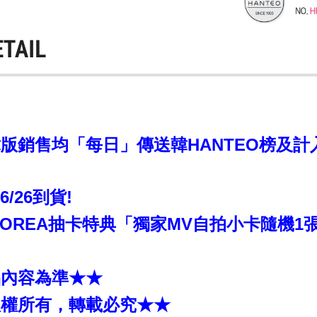
ETAIL
銷售均「每日」傳送韓HANTEO榜及計入CI
~6/26到貨!
KOREA抽卡特典「獨家MV自拍小卡隨機1張
品內容為準★★
版權所有，轉載必究★★