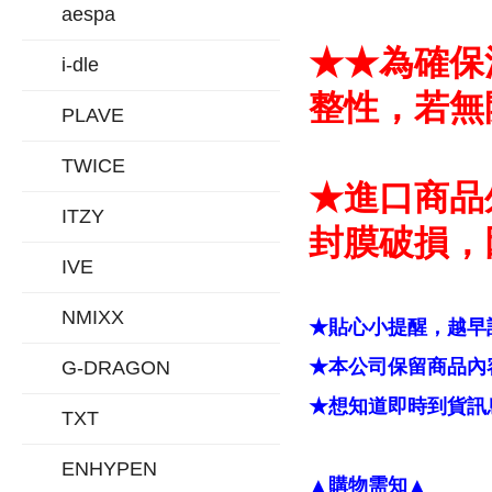
aespa
★★為確保
i-dle
整性，若無
PLAVE
TWICE
★進口商品
ITZY
封膜破損，
IVE
NMIXX
★貼心小提醒，越早
★本公司保留商品內容
G-DRAGON
★想知道即時到貨訊息
TXT
ENHYPEN
▲購物需知▲