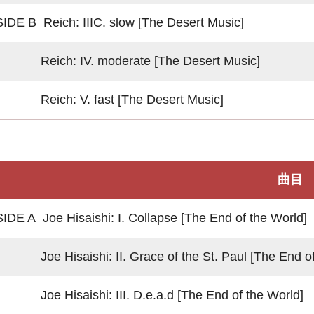
SIDE B Reich: IIIC. slow [The Desert Music]
Reich: IV. moderate [The Desert Music]
Reich: V. fast [The Desert Music]
曲目
SIDE A Joe Hisaishi: I. Collapse [The End of the World]
Joe Hisaishi: II. Grace of the St. Paul [The End of
Joe Hisaishi: III. D.e.a.d [The End of the World]