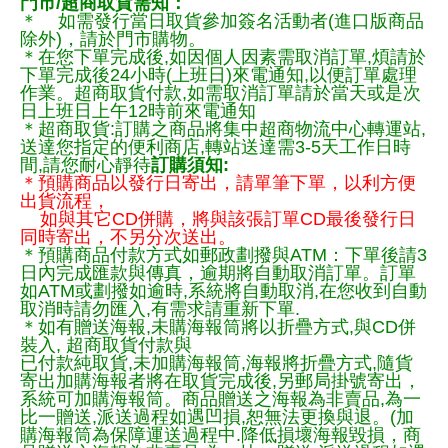
門市/超商取貨需知：
＊ 如需發行當日取貨參加簽名活動者(進口版商品
除外)，請於門市購物。
＊在您下單完成後,如因個人因素需取消訂單,煩請於
下單完成後24小時(上班日)來電通知,以便訂單處理
作業。超商取貨付款,如需取消訂單請於當天或是次
日上班日上午12時前來電通知
＊超商取貨:訂購之商品將集中超商物流中心轉運站,
送達您指定的便利商店,轉站送達需3-5天工作日時
間,請您耐心靜待
訂購須知:
＊預購商品以發行日寄出，請單筆下單，以利方便
出貨流程，
如與其它CD併購，將與該張訂單CD最後發行日
同時寄出，不另分次送出。
＊預購商品付款方式如郵政劃撥與ATM：下單後請3
日內完成匯款與傳真，逾期將自動取消訂單。訂單
如ATM或劃撥如逾時,系統將自動取消,在您收到自動
取消時請勿匯入,有需求請重新下單.
＊如有贈送海報,未購海報筒將以折疊方式,與CD併
裝入, 超商取貨付款與
已付款純取貨,未加購海報筒,海報將折疊方式,隨貨
寄出加購海報者將在取貨完成後,另郵局掛號寄出，
系統可加購海報筒。商品贈送之海報為非賣品,為一
比一贈送,派送過程如遇凹損,恕無法更換與退。(加
購海報筒為保障運送過程中.降低損壞海報毀損，商