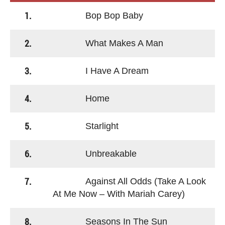
1.
Bop Bop Baby
2.
What Makes A Man
3.
I Have A Dream
4.
Home
5.
Starlight
6.
Unbreakable
7.
Against All Odds (Take A Look
At Me Now – With Mariah Carey)
8.
Seasons In The Sun