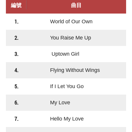
編號
曲目
1.
World of Our Own
2.
You Raise Me Up
3.
Uptown Girl
4.
Flying Without Wings
5.
If I Let You Go
6.
My Love
7.
Hello My Love