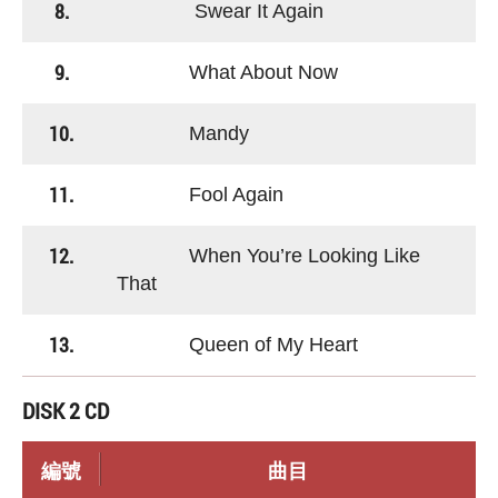
8.
Swear It Again
9.
What About Now
10.
Mandy
11.
Fool Again
12.
When You’re Looking Like
That
13.
Queen of My Heart
DISK 2 CD
編號
曲目