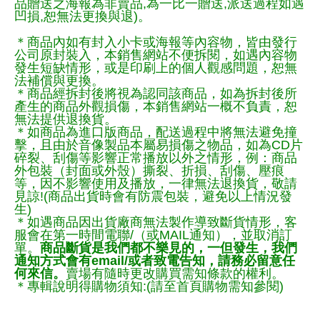
品贈送之海報為非賣品,為一比一贈送,派送過程如遇
凹損,恕無法更換與退)。
＊商品內如有封入小卡或海報等內容物，皆由發行
公司原封裝入，本銷售網站不便拆閱，如遇內容物
發生短缺情形，或是印刷上的個人觀感問題，恕無
法補償與更換。
＊商品經拆封後將視為認同該商品，如為拆封後所
產生的商品外觀損傷，本銷售網站一概不負責，恕
無法提供退換貨。
＊如商品為進口版商品，配送過程中將無法避免撞
擊，且由於音像製品本屬易損傷之物品，如為CD片
碎裂、刮傷等影響正常播放以外之情形，例：商品
外包裝（封面或外殼）撕裂、折損、刮傷、壓痕
等，因不影響使用及播放，一律無法退換貨，敬請
見諒!(商品出貨時會有防震包裝，避免以上情況發
生)
＊如遇商品因出貨廠商無法製作導致斷貨情形，客
服會在第一時間電聯/（或MAIL通知），並取消訂
單。
商品斷貨是我們都不樂見的，一但發生，我們
通知方式會有email/或者致電告知，請務必留意任
何來信。
賣場有隨時更改購買需知條款的權利。
＊專輯說明得購物須知:(請至首頁購物需知參閱)