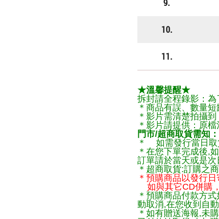
9.
10.
11.
★溫馨提醒★
拆封請全程錄影：為
＊商品有誤、數量短
＊影片需清楚拍攝到
＊影片請提供：原檔
門市/超商取貨需知：
＊ 如需發行當日取
＊在您下單完成後,如
訂單請於當天或是次
＊超商取貨:訂購之商
＊預購商品以發行日
如與其它CD併購，
＊預購商品付款方式
動取消,在您收到自動
＊如有贈送海報,未購