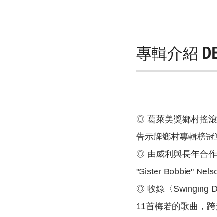
專輯介紹
D
◎ 葛萊美獎鄉村搖滾傳
告示牌鄉村專輯榜冠
◎ 由威利與長年合作夥
"Sister Bobbi
◎ 收錄〈Swinging Do
11首梅若的歌曲，