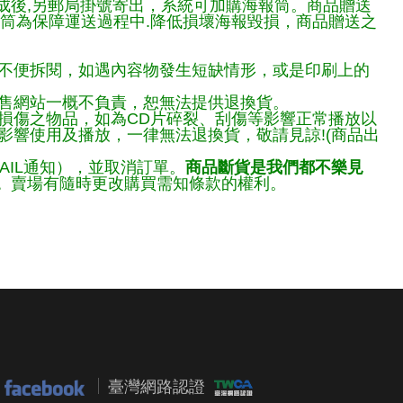
完成後,另郵局掛號寄出，系統可加購海報筒。商品贈送
報筒為保障運送過程中.降低損壞海報毀損，商品贈送之
不便拆閱，如遇內容物發生短缺情形，或是印刷上的
售網站一概不負責，恕無法提供退換貨。
損傷之物品，如為CD片碎裂、刮傷等影響正常播放以
響使用及播放，一律無法退換貨，敬請見諒!(商品出
AIL通知），並取消訂單。
商品斷貨是我們都不樂見
。
賣場有隨時更改購買需知條款的權利。
臺灣網路認證