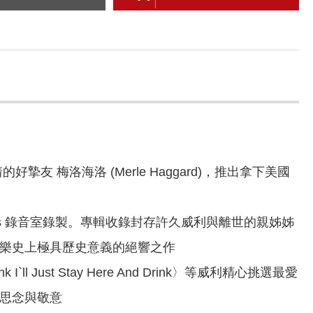
 梅洛海洛 (Merle Haggard)，推出拿下美國
rnales 錄音室錄製。專輯收錄封存許久威利與離世的親姊姊
案，成為鄉村樂史上極具歷史意義的絕響之作
nk I`ll Just Stay Here And Drink〉等威利精心挑選最愛
的思念與敬意