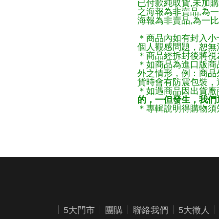
已付款純取貨,未加
之海報為非賣品,為
海報為非賣品,為一比
＊商品內如有封入小
個人觀感問題，恕無
＊商品經拆封後將視
＊如商品為進口版商
外之情形，例：商品
貨時會有防震包裝，
＊如遇商品因出貨廠
的，一但發生，我們通
＊專輯說明得購物須知
5大門市
團購
聯絡我們
5大徵人