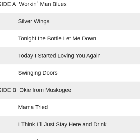
SIDE A Workin` Man Blues
Silver Wings
Tonight the Bottle Let Me Down
Today I Started Loving You Again
Swinging Doors
SIDE B Okie from Muskogee
Mama Tried
I Think I`ll Just Stay Here and Drink