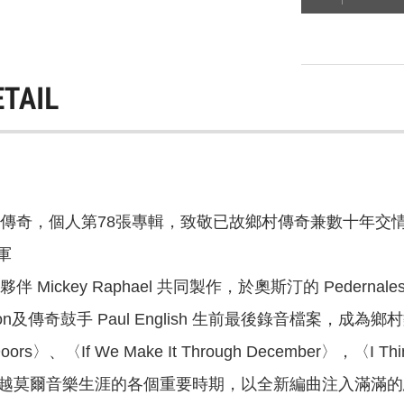
ETAIL
奇，個人第78張專輯，致敬已故鄉村傳奇兼數十年交情的好摯友
軍
伴 Mickey Raphael 共同製作，於奧斯汀的 Pede
e" Nelson及傳奇鼓手 Paul English 生前最後錄音檔
ors〉、〈If We Make It Through December〉，〈I Thi
跨越莫爾音樂生涯的各個重要時期，以全新編曲注入滿滿