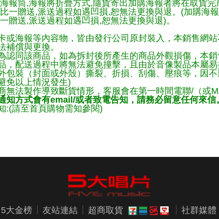
購海報筒,海報將折疊方式,隨貨寄出加購海報者將在取貨
一比一贈送,派送過程如遇凹損,恕無法更換與退。(加購海
一贈送,派送過程如遇凹損,恕無法更換與退)。
卡或海報等內容物，皆由發行公司原封裝入，本銷售網站
法補償與更換。
為認同該商品，如為拆封後所產生的商品外觀損傷，本銷
品，配送過程中將無法避免撞擊，且由於音像製品本屬易
外包裝（封面或外殼）撕裂、折損、刮傷、壓痕等，因不影
避免以上情況發生)
商無法製作導致斷貨情形，客服會在第一時間電聯/（或M
知方式會有email/或者致電告知，請務必留意任何來信
:(請至首頁購物需知參閱)
5大金榜
友站連結
超商取貨
社群媒體